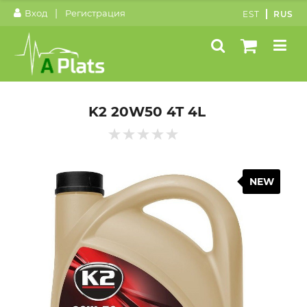
|
Вход
Регистрация
EST
RUS
K2 20W50 4T 4L
NEW