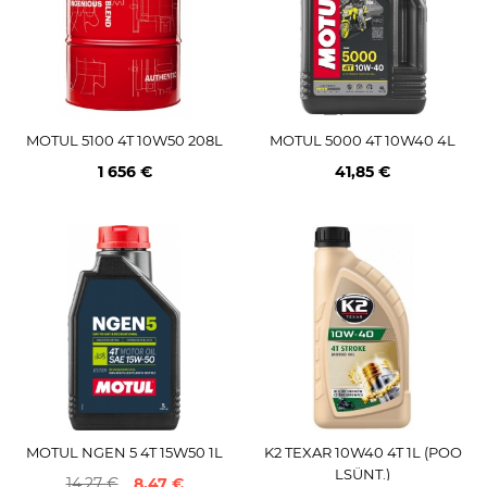
MOTUL 5100 4T 10W50 208L
MOTUL 5000 4T 10W40 4L
1 656 €
41,85 €
MOTUL NGEN 5 4T 15W50 1L
K2 TEXAR 10W40 4T 1L (POO
LSÜNT.)
14,27 €
8,47 €