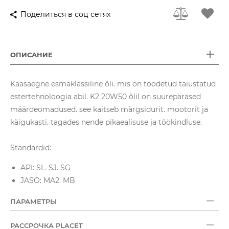
Поделиться в соц сетях
ОПИСАНИЕ
Kaasaegne esmaklassiline õli. mis on toodetud täiustatud
estertehnoloogia abil. K2 20W50 õlil on suurepärased
määrdeomadused. see kaitseb märgsidurit. mootorit ja
käigukasti. tagades nende pikaealisuse ja töökindluse.
Standardid:
API: SL. SJ. SG
JASO: MA2. MB
ПАРАМЕТРЫ
РАССРОЧКА PLACET