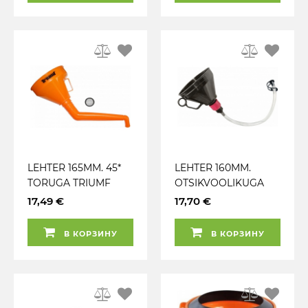
LEHTER 165MM. 45*
LEHTER 160MM.
TORUGA TRIUMF
OTSIKVOOLIKUGA
400MM.
17,49 €
17,70 €
OTSAKORGIGA JA
KAANEGA TRIUMF
В КОРЗИНУ
В КОРЗИНУ