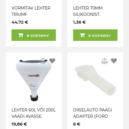
VORMITAV LEHTER
LEHTER 70MM
TRIUMF
SILIKOONIST.
KOKKUVOLDITAV
44,72 €
1,36 €
GEKO
В КОРЗИНУ
В КОРЗИНУ
LEHTER 60L VÕI 200L
DIISELAUTO PAAGI
VAADI AVASSE.
ADAPTER (FORD
FILTRIGA. KAANEGA
EASY FUEL)
19,86 €
6 €
SULETAV ASTA
175X48.8>24.5MM