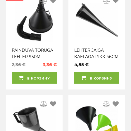
PAINDUVA TORUGA
LEHTER JÄIGA
LEHTER 950ML.
KAELAGA PIKK 46CM
SÕELAGA.
CARMOTION
2,36 €
3,36 €
4,85 €
HOIDEPIDEMEGA
JBM
В КОРЗИНУ
В КОРЗИНУ