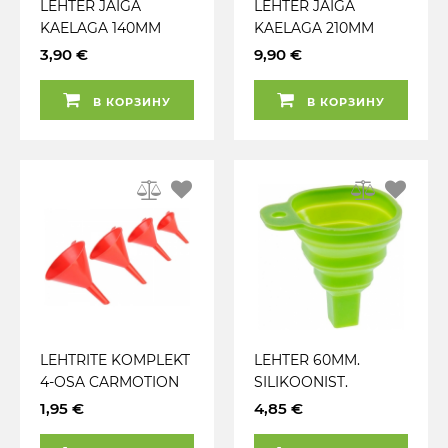
LEHTER JÄIGA
LEHTER JÄIGA
KAELAGA 140MM
KAELAGA 210MM
CARMOTION
SIRGE CARMOTION
3,90 €
9,90 €
В КОРЗИНУ
В КОРЗИНУ
LEHTRITE KOMPLEKT
LEHTER 60MM.
4-OSA CARMOTION
SILIKOONIST.
KOKKUVOLDITAV
1,95 €
4,85 €
CARMOTION