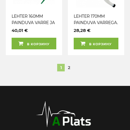
LEHTER 160MM
LEHTER 170MM
PAINDUVA VARRE JA
PAINDUVA VARREGA.
VOOLIKUGA KS
OTSAKORGIGA JA
40,01 €
28,28 €
TOOLS
KAANEGA TRIUMF
В КОРЗИНУ
В КОРЗИНУ
1
2