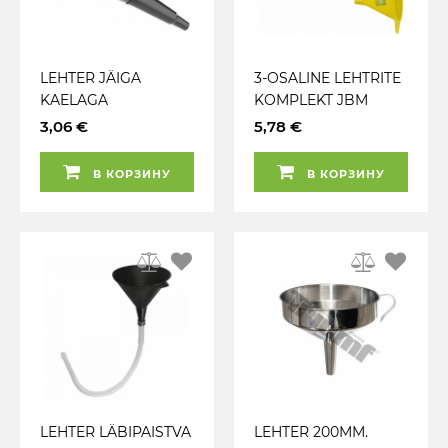
LEHTER JÄIGA
3-OSALINE LEHTRITE
KAELAGA
KOMPLEKT JBM
CARMOTION
3,06 €
5,78 €
В КОРЗИНУ
В КОРЗИНУ
LEHTER LÄBIPAISTVA
LEHTER 200MM.