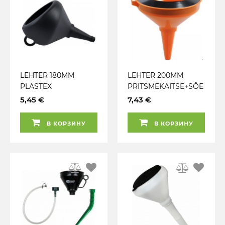
LEHTER 180MM
LEHTER 200MM
PLASTEX
PRITSMEKAITSE+SÕE
L PLASTEX
5,45 €
7,43 €
В КОРЗИНУ
В КОРЗИНУ