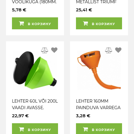
VOOLIKUGA (180MM.
METALLIST TRIUMF
1.89L. VOOLIK
5,78 €
25,41 €
530MM) JBM
В КОРЗИНУ
В КОРЗИНУ
LEHTER 60L VÕI 200L
LEHTER 160MM
VAADI AVASSE.
PAINDUVA VARREGA
FILTRIGA. KAANEGA
ORANZ TRIUMF
22,97 €
3,28 €
SULETAV JBM
В КОРЗИНУ
В КОРЗИНУ