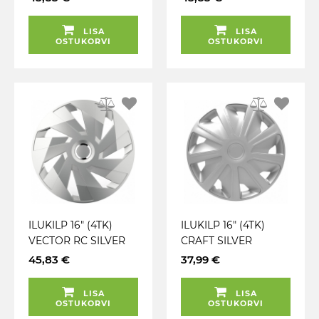
LISA
LISA
OSTUKORVI
OSTUKORVI
ILUKILP 16" (4TK)
ILUKILP 16" (4TK)
VECTOR RC SILVER
CRAFT SILVER
CARMOTION
CARMOTION
45,83 €
37,99 €
LISA
LISA
OSTUKORVI
OSTUKORVI