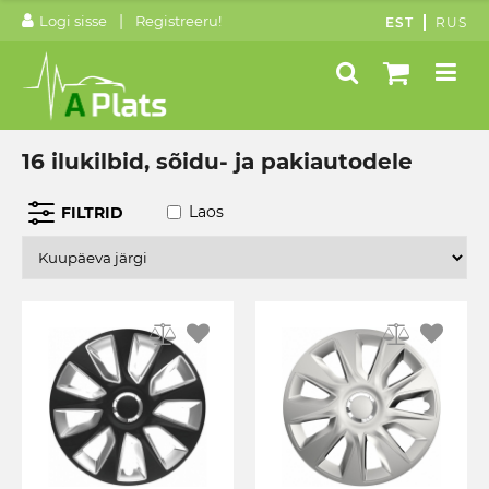
|
Logi sisse
Registreeru!
EST
RUS
16 ilukilbid, sõidu- ja pakiautodele
Laos
FILTRID