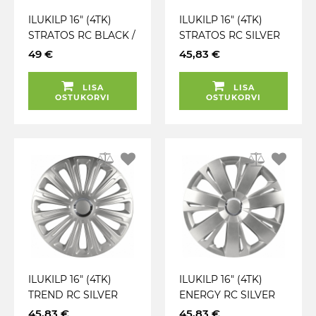
ILUKILP 16" (4TK)
ILUKILP 16" (4TK)
STRATOS RC BLACK /
STRATOS RC SILVER
SILVER CARMOTION
CARMOTION
49 €
45,83 €
LISA
LISA
OSTUKORVI
OSTUKORVI
ILUKILP 16" (4TK)
ILUKILP 16" (4TK)
TREND RC SILVER
ENERGY RC SILVER
CARMOTION
CARMOTION
45,83 €
45,83 €