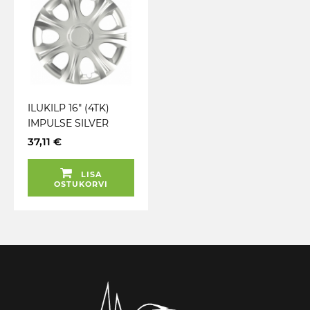
ILUKILP 16" (4TK)
IMPULSE SILVER
CARMOTION
37,11 €
LISA
OSTUKORVI