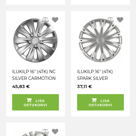
ILUKILP 16" (4TK) NC
ILUKILP 16" (4TK)
SILVER CARMOTION
SPARK SILVER
CARMOTION
45,83 €
37,11 €
LISA
LISA
OSTUKORVI
OSTUKORVI