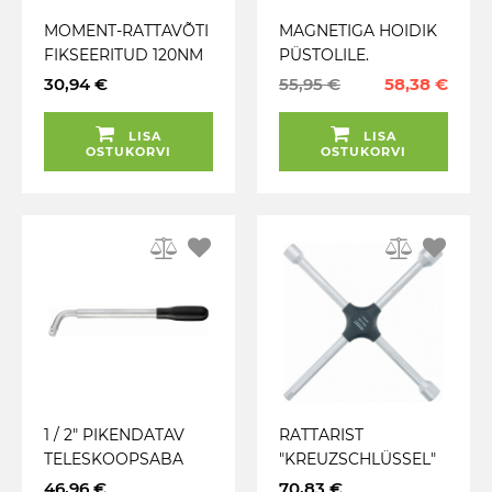
MOMENT-RATTAVÕTI
MAGNETIGA HOIDIK
FIKSEERITUD 120NM
PÜSTOLILE.
17 / 19 / 21 / 23MM
PADRUNITELE JA
30,94 €
55,95 €
58,38 €
JBM*
MOMENTVÕTMELE
HAZET
LISA
LISA
OSTUKORVI
OSTUKORVI
1 / 2" PIKENDATAV
RATTARIST
TELESKOOPSABA
"KREUZSCHLÜSSEL"
PADRUNITA 303-
17 / 19 / 22X1 / 2"
46,96 €
70,83 €