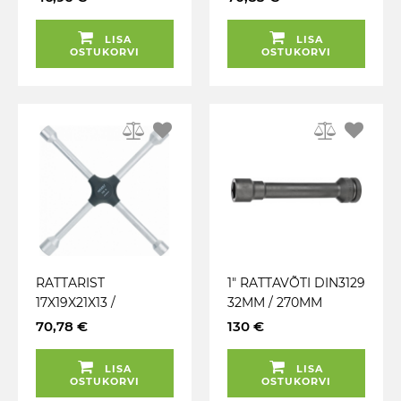
535MM HAZET (MADE
DIN3119 (MADE IN
IN GERMANY)
GERMANY) HAZET
LISA
LISA
OSTUKORVI
OSTUKORVI
RATTARIST
1" RATTAVÕTI DIN3129
17X19X21X13 /
32MM / 270MM
16(20.63MM) DIN3119 /
(MADE IN GERMANY)
70,78 €
130 €
ISO6788 HAZET
HAZET
(MADE IN GERMANY)
LISA
LISA
OSTUKORVI
OSTUKORVI