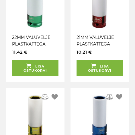
22MM VALUVELJE
21MM VALUVELJE
PLASTKATTEGA
PLASTKATTEGA
LÖÖKPADRUN 1 / 2"
LÖÖKPADRUN 1 / 2"
11,42 €
10,21 €
JBM
JBM
LISA
LISA
OSTUKORVI
OSTUKORVI