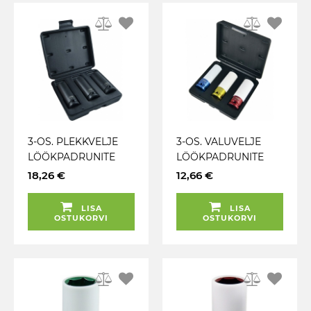
3-OS. PLEKKVELJE
3-OS. VALUVELJE
LÖÖKPADRUNITE
LÖÖKPADRUNITE
KOMPLEKT 17 / 19 /
KOMPLEKT 17 / 19 /
18,26 €
12,66 €
21MM 1 / 2" JBM
21MM 1 / 2" JBM
LISA
LISA
OSTUKORVI
OSTUKORVI