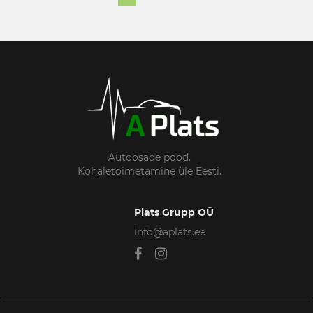
Autoosade pood.
Kohaletoimetamine üle Eesti.
Plats Grupp OÜ
info@aplats.ee