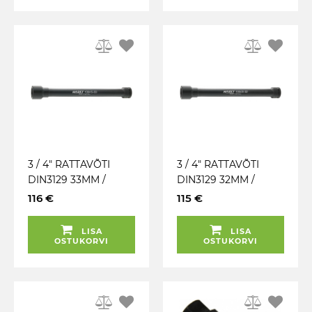
3 / 4" RATTAVÕTI
3 / 4" RATTAVÕTI
DIN3129 33MM /
DIN3129 32MM /
400MM HAZET
400MM HAZET
116 €
115 €
(MADE IN GERMANY)
(MADE IN GERMANY)
LISA
LISA
OSTUKORVI
OSTUKORVI