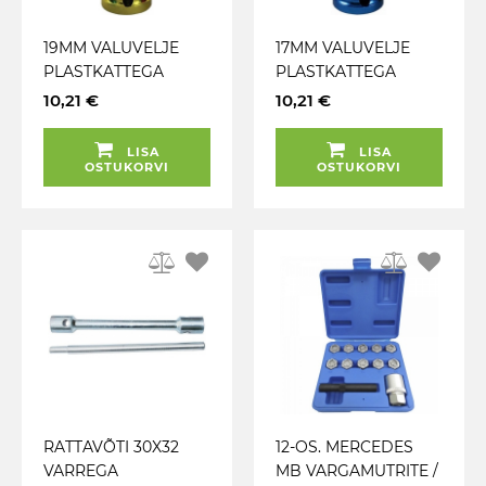
19MM VALUVELJE
17MM VALUVELJE
PLASTKATTEGA
PLASTKATTEGA
LÖÖKPADRUN 1 / 2"
LÖÖKPADRUN 1 / 2"
10,21 €
10,21 €
JBM
JBM
LISA
LISA
OSTUKORVI
OSTUKORVI
RATTAVÕTI 30X32
12-OS. MERCEDES
VARREGA
MB VARGAMUTRITE /