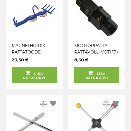
MAGNETHOIDIK
MOOTORRATTA
RATTATÖÖDE
RATTAVÕLLI VÕTI 17 /
TÖÖRIISTADELE MAX
19 / 22 / 24MM
20,50 €
8,60 €
15KG GEKO
KUUSKANT GEKO
LISA
LISA
OSTUKORVI
OSTUKORVI