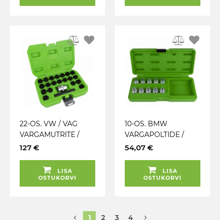
22-OS. VW / VAG
10-OS. BMW
VARGAMUTRITE /
VARGAPOLTIDE /
VARGAPOLTIDE
VARGAMUTRITE
127 €
54,07 €
AVAMISE KOMPLEKT
AVAMISE KOMPLEKT
JBM
JBM
LISA
LISA
OSTUKORVI
OSTUKORVI
1
2
3
4