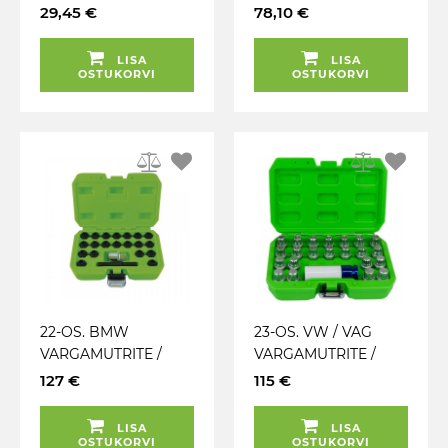
POLTIDE AVAMISE
29,45 €
78,10 €
KOMPLEKT JBM
LISA
LISA
OSTUKORVI
OSTUKORVI
22-OS. BMW
23-OS. VW / VAG
VARGAMUTRITE /
VARGAMUTRITE /
POLTIDE AVAMISE
VARGAPOLTIDE
127 €
115 €
VÕTMETE KOMPLEKT
AVAMISE KOMPLEKT
JBM
JBM
LISA
LISA
OSTUKORVI
OSTUKORVI