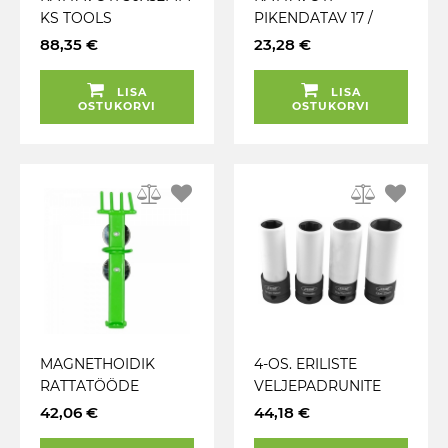
KS TOOLS
PIKENDATAV 17 /
19MM JA 21 / 23MM
88,35 €
23,28 €
KUMMIKÄEPIDEMEG
A CARMOTION
LISA
LISA
OSTUKORVI
OSTUKORVI
MAGNETHOIDIK
4-OS. ERILISTE
RATTATÖÖDE
VELJEPADRUNITE
TÖÖRIISTADELE
KOMPL. 15MM /
42,06 €
44,18 €
"WHELTOOLS". MAX.
SMART. 17MM / MB. 21