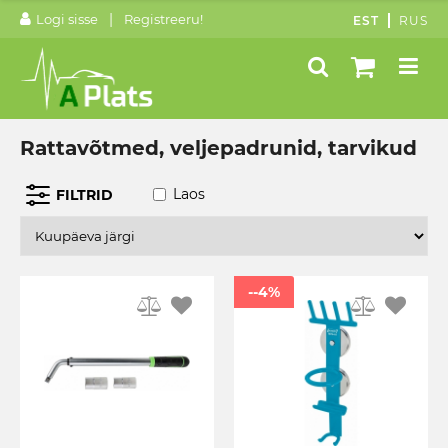
|
Logi sisse
Registreeru!
EST
RUS
Rattavõtmed, veljepadrunid, tarvikud
Laos
FILTRID
--4%