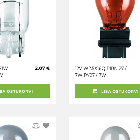
2,87 €
 21W
12V W2.5X16Q PIRN 27 /
1W
7W PY27 / 7W
SRAM
KOLLANE ORIGINAL
OSRAM
SA OSTUKORVI
LISA OSTUKORVI