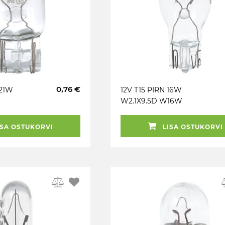
0,76 €
 21W
12V T15 PIRN 16W
N
W2.1X9.5D W16W
VISION
SA OSTUKORVI
LISA OSTUKORVI