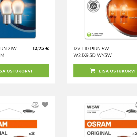
12,75 €
IRN 21W
12V T10 PIRN 5W
EM
W2.1X9.5D WY5W
TER 2TK
KOLLANE ORIGINAL
BLISTER 2TK OSRAM
SA OSTUKORVI
LISA OSTUKORVI