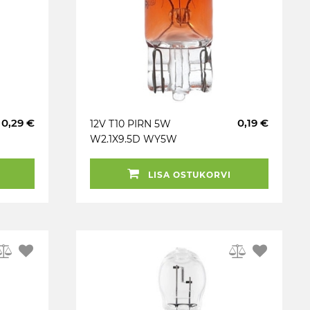
0,29 €
0,19 €
12V T10 PIRN 5W
W2.1X9.5D WY5W
KOLLANE VISION
LISA OSTUKORVI