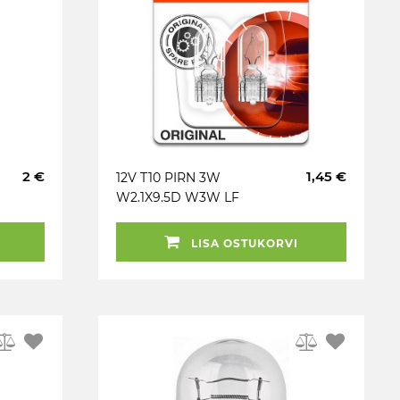
2 €
1,45 €
12V T10 PIRN 3W
W2.1X9.5D W3W LF
ORIGINAL BLISTER 2TK
OSRAM
LISA OSTUKORVI