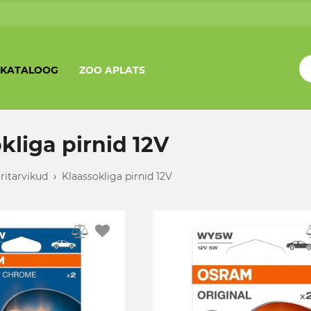
KATALOOG
ZOO APLATS
kliga pirnid 12V
tritarvikud
›
Klaassokliga pirnid 12V