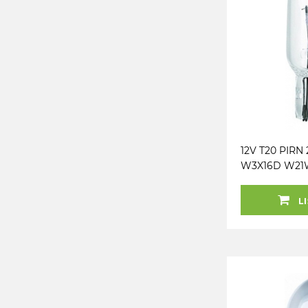
12V T20 PIRN
W3X16D W2
ORIGINAL O
LI