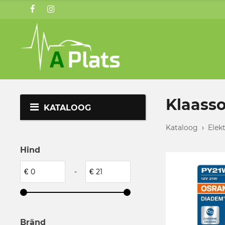
Klaasso
KATALOOG
Kataloog
›
Elek
Hind
€
-
€
Bränd