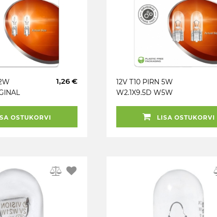
1,26 €
.2W
12V T10 PIRN 5W
GINAL
W2.1X9.5D W5W
 OSRAM
ORIGINAL BLISTER 2TK
OSRAM
SA OSTUKORVI
LISA OSTUKORVI