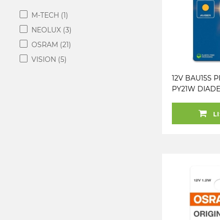
M-TECH
(1)
NEOLUX
(3)
OSRAM
(21)
VISION
(5)
12V BAU15S P
PY21W DIAD
CHROME BLIS
OSRAM
LI