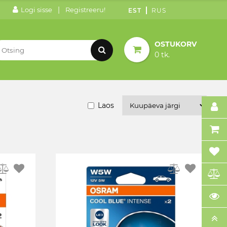
|
Logi sisse
Registreeru!
EST
RUS
OSTUKORV
0 tk.
Laos