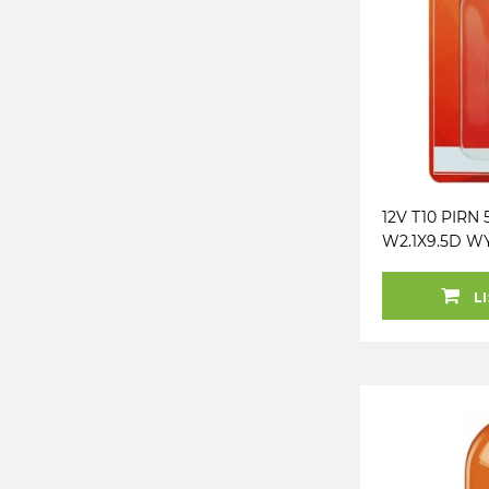
12V T10 PIRN
W2.1X9.5D 
KOLLANE PO
BLISTER 2TK
LI