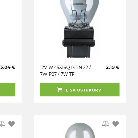
3,84 €
2,19 €
12V W2.5X16Q PIRN 27 /
7W P27 / 7W TF
ORIGINAL OSRAM
LISA OSTUKORVI