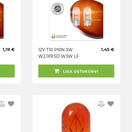
1,19 €
1,45 €
12V T10 PIRN 3W
W2.1X9.5D W3W LF
ORIGINAL BLISTER 2TK
OSRAM
LISA OSTUKORVI