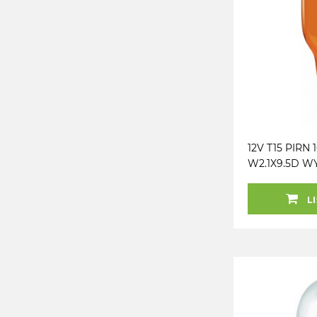
12V T15 PIRN
W2.1X9.5D W
KOLLANE ORI
OSRAM
LI