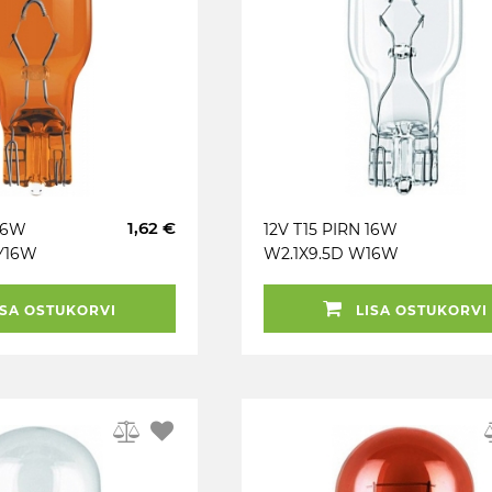
1,62 €
 16W
12V T15 PIRN 16W
Y16W
W2.1X9.5D W16W
GINAL
ORIGINAL OSRAM
SA OSTUKORVI
LISA OSTUKORVI