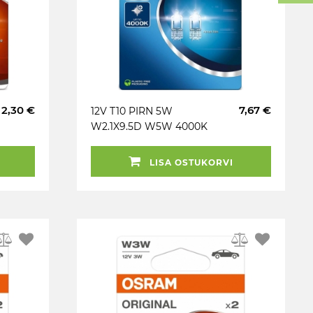
2,30 €
7,67 €
12V T10 PIRN 5W
W2.1X9.5D W5W 4000K
COOL BLUE INTENSE
BLISTER 2TK OSRAM
LISA OSTUKORVI