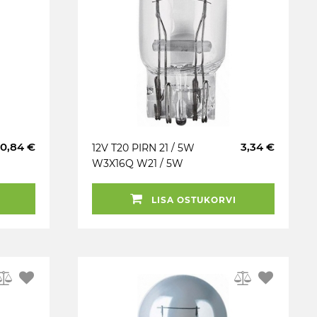
0,84 €
3,34 €
12V T20 PIRN 21 / 5W
W3X16Q W21 / 5W
ORIGINAL OSRAM
LISA OSTUKORVI