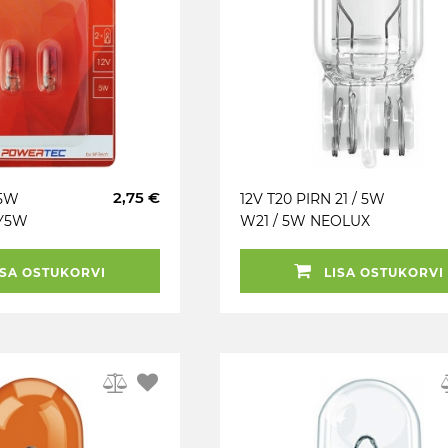
2,75 €
 5W
12V T20 PIRN 21 / 5W
WY5W
W21 / 5W NEOLUX
WERTEC
 M-TECH
SA OSTUKORVI
LISA OSTUKORVI