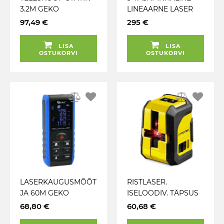
3.2M GEKO
LINEAARNE LASER
360° 30M GEKO
97,49 €
295 €
LISA
LISA
OSTUKORVI
OSTUKORVI
LASERKAUGUSMÕÕT
RISTLASER.
JA 60M GEKO
ISELOODIV. TÄPSUS
± 0.3MM / 1M. IP54
68,80 €
60,68 €
TROTEC