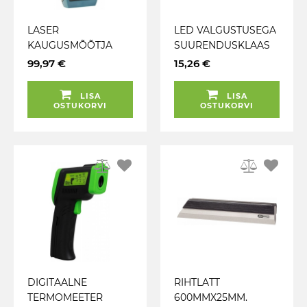
LASER
LED VALGUSTUSEGA
KAUGUSMÕÕTJA
SUURENDUSKLAAS
50M MAKITA
50X50MM 3X FERVI
99,97 €
15,26 €
LISA
LISA
OSTUKORVI
OSTUKORVI
DIGITAALNE
RIHTLATT
TERMOMEETER
600MMX25MM.