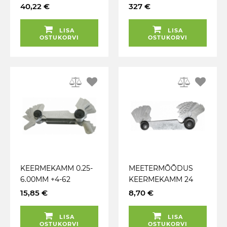
LASER JBM
DIN874 / 00 KS
40,22 €
327 €
TOOLS
LISA
LISA
OSTUKORVI
OSTUKORVI
KEERMEKAMM 0.25-
MEETERMÕÕDUS
6.00MM +4-62
KEERMEKAMM 24
WHITWORTH
KAMMI TRIUMF
15,85 €
8,70 €
TRIUMF
LISA
LISA
OSTUKORVI
OSTUKORVI