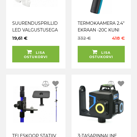
SUURENDUSPRILLID
TERMOKAAMERA 2.4"
LED VALGUSTUSEGA
EKRAAN -20C KUNI
GEKO
550C HAZET
19,61 €
332 €
418 €
LISA
LISA
OSTUKORVI
OSTUKORVI
TELESKOOP STATIIV
3-TASAPINNALINE