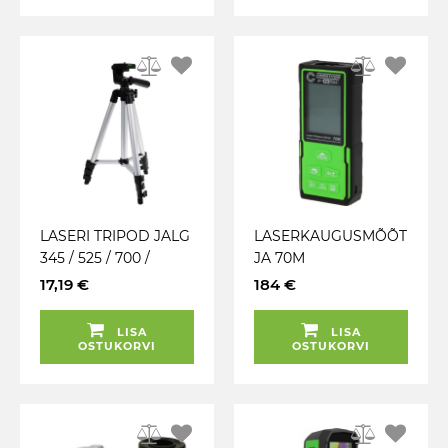
LASERI TRIPOD JALG
LASERKAUGUSMÕÕT
345 / 525 / 700 /
JA 70M
885MM GEKO
COMPETITION KS
17,19 €
184 €
TOOLS
LISA
LISA
OSTUKORVI
OSTUKORVI