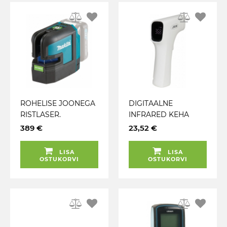
ROHELISE JOONEGA
DIGITAALNE
RISTLASER.
INFRARED KEHA
ISELOODIV. TÄPSUS
TEMPERATUURI
389 €
23,52 €
± 0.3MM / 1M. IP54
MÕÕTJA
MAKITA
KONTAKTIVABA
LISA
LISA
ISO80601-2-56 JBM
OSTUKORVI
OSTUKORVI