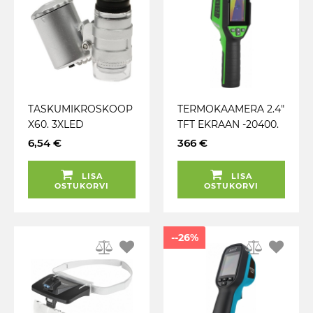
TASKUMIKROSKOOP
TERMOKAAMERA 2.4"
X60. 3XLED
TFT EKRAAN -20400.
VALGUSTIGA GEKO
USB-C JBM*
6,54 €
366 €
LISA
LISA
OSTUKORVI
OSTUKORVI
--26%