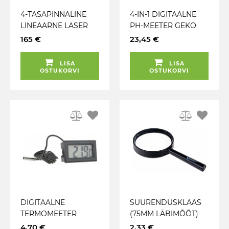
4-TASAPINNALINE
4-IN-1 DIGITAALNE
LINEAARNE LASER
PH-MEETER GEKO
360° 40M+TRIPOD
165 €
23,45 €
JALG GEKO
LISA
LISA
OSTUKORVI
OSTUKORVI
DIGITAALNE
SUURENDUSKLAAS
TERMOMEETER
(75MM LÄBIMÕÕT)
MUST GEKO
3X GEKO
4,70 €
2,33 €