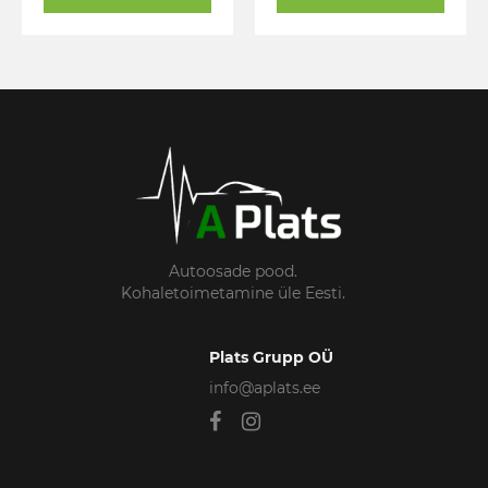
Autoosade pood.
Kohaletoimetamine üle Eesti.
Plats Grupp OÜ
info@aplats.ee