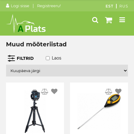
|
Logi sisse
Registreeru!
EST
RUS
Muud mõõteriistad
Laos
FILTRID