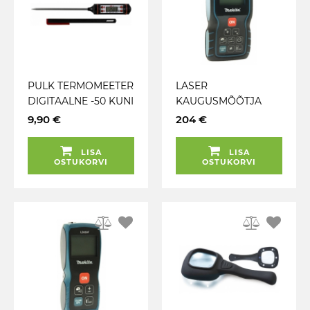
PULK TERMOMEETER
LASER
DIGITAALNE -50 KUNI
KAUGUSMÕÕTJA
+300°C M+
80M. 138G.
9,90 €
204 €
MÕÕTEULATUS
0.05M-80M MAKITA
LISA
LISA
OSTUKORVI
OSTUKORVI