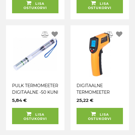
LISA
LISA
OSTUKORVI
OSTUKORVI
PULK TERMOMEETER
DIGITAALNE
DIGITAALNE -50 KUNI
TERMOMEETER
+300°C CARMOTION
LASER CARMOTION
5,84 €
25,22 €
LISA
LISA
OSTUKORVI
OSTUKORVI