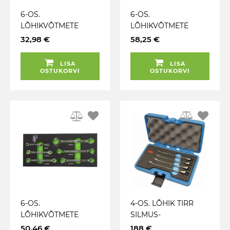
6-OS.
6-OS.
LÕHIKVÕTMETE
LÕHIKVÕTMETE
KOMPL. 6-24MM
KOMPLEKT 8-19MM.
32,98 €
58,25 €
TEKSTIILKOTIS JBM
PVS-KOTT TRIUMF
LISA
LISA
OSTUKORVI
OSTUKORVI
6-OS.
4-OS. LÕHIK TIRR
LÕHIKVÕTMETE
SILMUS-
KOMPL. 6-24MM PU-
LEHTVÕTMETE
50,46 €
188 €