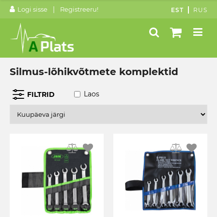
|
Logi sisse
Registreeru!
EST
RUS
Silmus-lõhikvõtmete komplektid
Laos
FILTRID