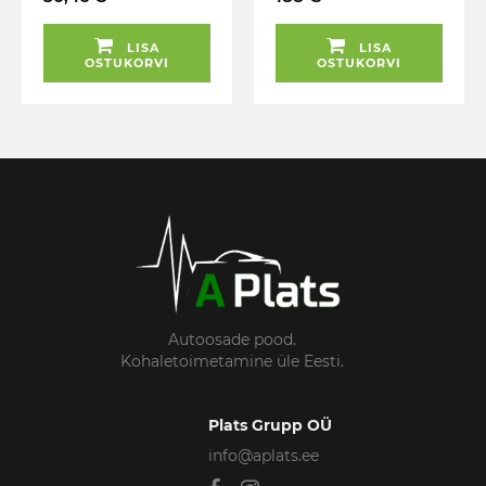
PANEELIS JBM
KOMPL. 8-11MM
TRIUMF
LISA
LISA
OSTUKORVI
OSTUKORVI
Autoosade pood.
Kohaletoimetamine üle Eesti.
Plats Grupp OÜ
info@aplats.ee