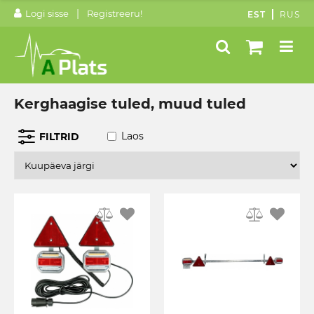
|
Logi sisse
Registreeru!
EST
RUS
Kerghaagise tuled, muud tuled
Laos
FILTRID