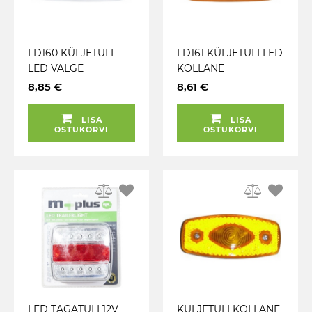
LD160 KÜLJETULI
LD161 KÜLJETULI LED
LED VALGE
KOLLANE
111X45X15MM 12 / 24V
111X45X15MM 12 / 24V
8,85 €
8,61 €
LISA
LISA
OSTUKORVI
OSTUKORVI
LED TAGATULI 12V
KÜLJETULI KOLLANE