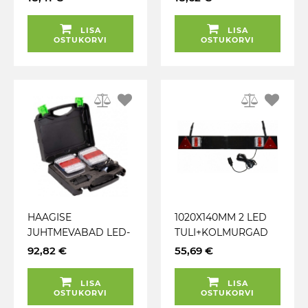
T / PIDURI /
PIDURI / SUUNATULI
SUUNATULI
(DÜNAM.) JBM
LISA
LISA
(DÜNAM.) JBM
OSTUKORVI
OSTUKORVI
HAAGISE
1020X140MM 2 LED
JUHTMEVABAD LED-
TULI+KOLMURGAD
TAGATULED
ALUSEL. 12V 5M
92,82 €
55,69 €
"WIRELESS" IP65 2-
KAABEL 7-PIN JBM
3H JBM
LISA
LISA
OSTUKORVI
OSTUKORVI