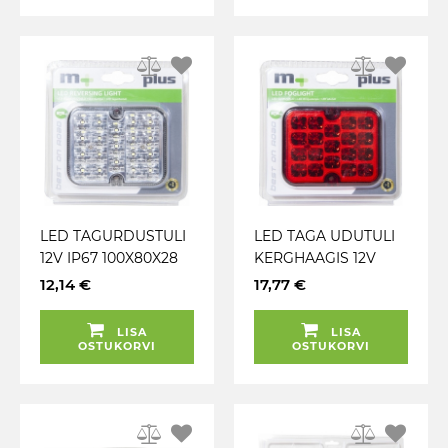
LED TAGURDUSTULI
LED TAGA UDUTULI
12V IP67 100X80X28
KERGHAAGIS 12V
MM M+
100X80X28MM IP67.
12,14 €
17,77 €
BLISTER
LISA
LISA
OSTUKORVI
OSTUKORVI