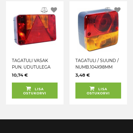
TAGATULI VASAK
TAGATULI / SUUND /
PUN. UDUTULEGA
NUMB.104X98MM
217X140X59MM
10,74 €
3,48 €
RADEX
LISA
LISA
OSTUKORVI
OSTUKORVI