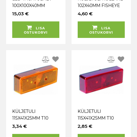
100X100X40MM
102X40MM FISHEYE
BLISTER
12V
15,03 €
4,60 €
LISA
LISA
OSTUKORVI
OSTUKORVI
KÜLJETULI
KÜLJETULI
115X41X25MM T10
115X41X25MM T10
KOLLANE
PUNANE
3,34 €
2,85 €