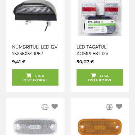
NUMBRITULI LED 12V
LED TAGATULI
75X36X34 IP67
KOMPLEKT 12V
100X100X40MM
9,41 €
50,07 €
BLISTER
MAGNETKINNITUS
LISA
LISA
OSTUKORVI
OSTUKORVI