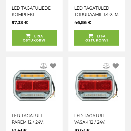
LED TAGATULIEDE
LED TAGATULED
KOMPLEKT
TORURAAMIL 1.4-2.1M.
VASAK+PAREM+KOL
12 / 24V. 7.5M KAABEL.
97,33 €
46,86 €
MNURGAD 12 / 24V.
7-PIN. IP65 JBM
MAGNETKINNITUS. 7-
LISA
LISA
PIN PISTIK JBM
OSTUKORVI
OSTUKORVI
LED TAGATULI
LED TAGATULI
PAREM 12 / 24V.
VASAK 12 / 24V.
NUMBRITULIGABARII
NUMBRI / GABARIIT /
18,41 €
18,62 €