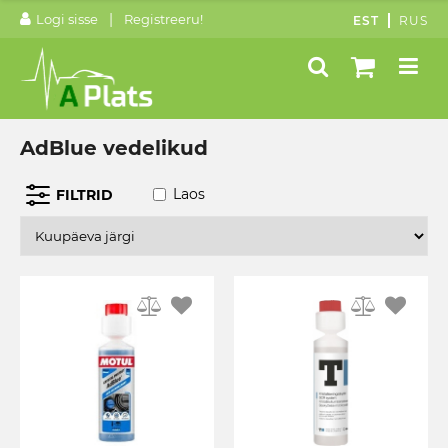
|
Logi sisse
Registreeru!
EST
RUS
AdBlue vedelikud
Laos
FILTRID