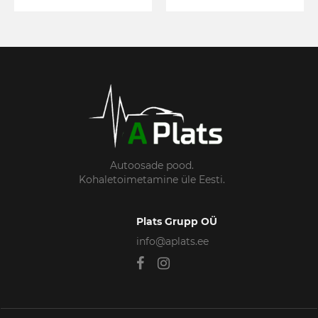
Autoosade pood.
Kohaletoimetamine üle Eesti.
Plats Grupp OÜ
info@aplats.ee