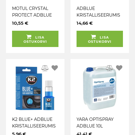
MOTUL CRYSTAL
ADBLUE
PROTECT ADBLUE
KRISTALLISEERUMIS
KRISTALLISEERUMIS
VASTANE LISAND
10,55 €
14,66 €
VASTANE LISAND
250ML 120L-LE
250ML
KEMETYL
LISA
LISA
OSTUKORVI
OSTUKORVI
K2 BLUE+ ADBLUE
YARA OPTISPRAY
KRISTALLISEERUMIS
ADBLUE 10L
VASTANE LISAND
VALAMISOTSIKUGA
5,96 €
41,41 €