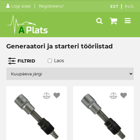
|
Logi sisse
Registreeru!
EST
RUS
Generaatori ja starteri tööriistad
Laos
FILTRID