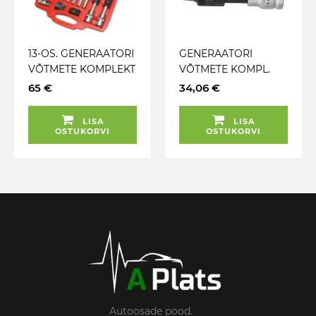
13-OS. GENERAATORI
GENERAATORI
VÕTMETE KOMPLEKT
VÕTMETE KOMPL.
TRIUMF
33H. M10 JA T50
65 €
34,06 €
PIKAD TRIUMF
LISA
LISA
OSTUKORVI
OSTUKORVI
Autoosade pood.