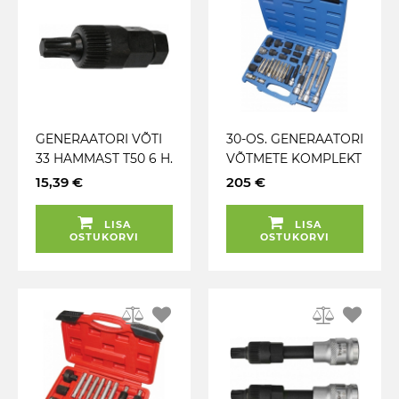
GENERAATORI VÕTI
30-OS. GENERAATORI
33 HAMMAST T50 6 H.
VÕTMETE KOMPLEKT
VALEO LÜHIKE
TRIUMF
15,39 €
205 €
TRIUMF
LISA
LISA
OSTUKORVI
OSTUKORVI