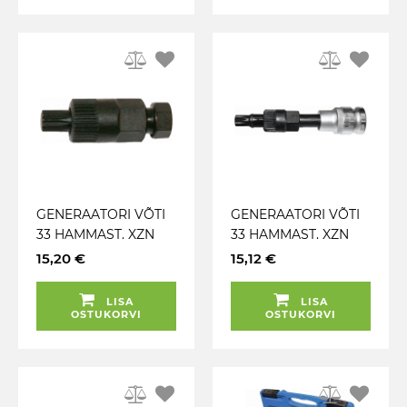
GENERAATORI VÕTI
GENERAATORI VÕTI
33 HAMMAST. XZN
33 HAMMAST. XZN
M10 (BOSCH). LÜHIKE
M10 (BOSCH). PIKK
15,20 €
15,12 €
TRIUMF
TRIUMF
LISA
LISA
OSTUKORVI
OSTUKORVI