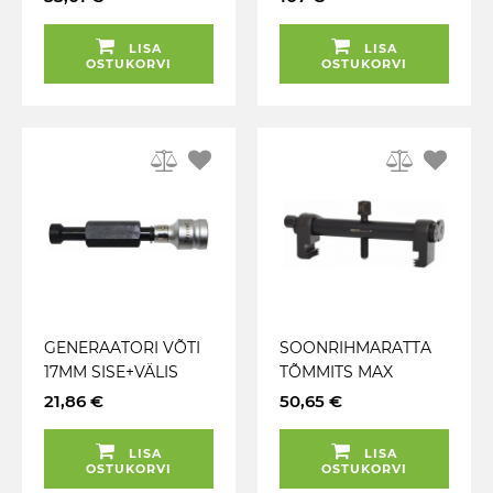
JBM
JBM
LISA
LISA
OSTUKORVI
OSTUKORVI
GENERAATORI VÕTI
SOONRIHMARATTA
17MM SISE+VÄLIS
TÕMMITS MAX
KUUSKANT. DENSO
165MM KS TOOLS
21,86 €
50,65 €
TRIUMF
LISA
LISA
OSTUKORVI
OSTUKORVI