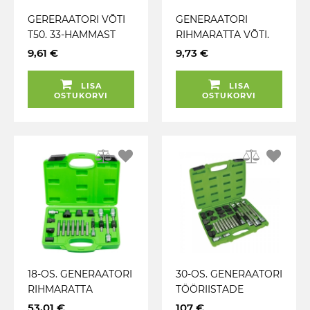
GERERAATORI VÕTI
GENERAATORI
T50. 33-HAMMAST
RIHMARATTA VÕTI.
JBM
BOSCH 33-HAMMAST
9,61 €
9,73 €
TÄHIK + M10 XZN
110MM JBM
LISA
LISA
OSTUKORVI
OSTUKORVI
18-OS. GENERAATORI
30-OS. GENERAATORI
RIHMARATTA
TÖÖRIISTADE
AVAMISE KOMPLEKT
STARDIKOMPLEKT
53,01 €
107 €