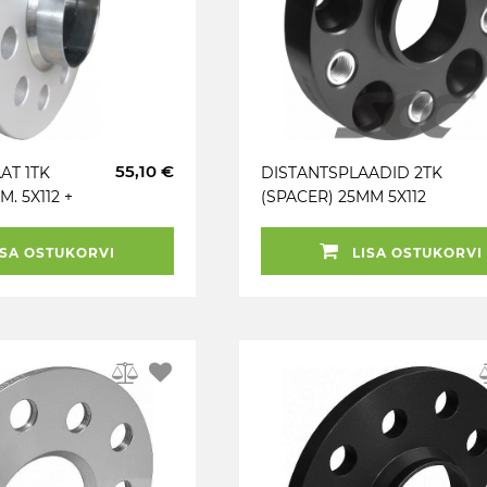
55,10 €
AT 1TK
DISTANTSPLAADID 2TK
. 5X112 +
(SPACER) 25MM 5X112
MUST. (66.7) (BMW /
MIN) 14X1.25
SA OSTUKORVI
LISA OSTUKORVI
POLTIDEGA KINNITUS