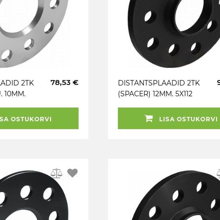
78,53 €
ADID 2TK
DISTANTSPLAADID 2TK
. 10MM.
(SPACER) 12MM. 5X112
ANDITA.
(66.5). (AUD) MUST
ND!
SA OSTUKORVI
LISA OSTUKORVI