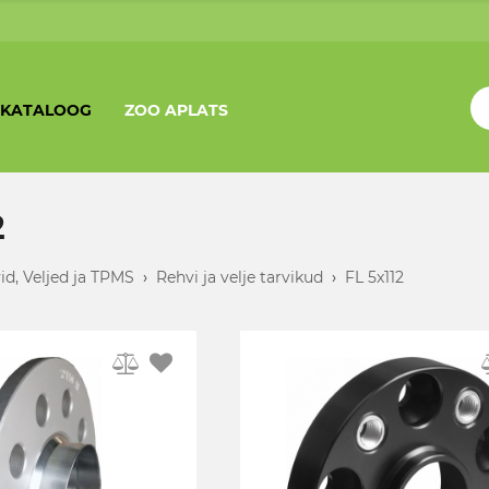
KATALOOG
ZOO APLATS
2
id, Veljed ja TPMS
›
Rehvi ja velje tarvikud
›
FL 5x112