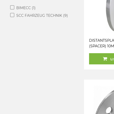
BIMECC
(1)
SCC FAHRZEUG TECHNIK
(9)
DISTANTSPLA
(SPACER) 10MM
5X132 (66.6)
LI