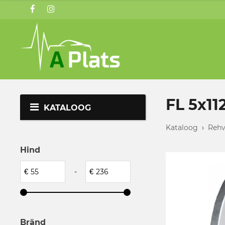
FL 5x11
KATALOOG
Kataloog
›
Rehv
Hind
€
-
€
Bränd