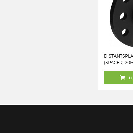
DISTANTSPLA
(SPACER) 20M
(66.6). (BMW
MUST
LI