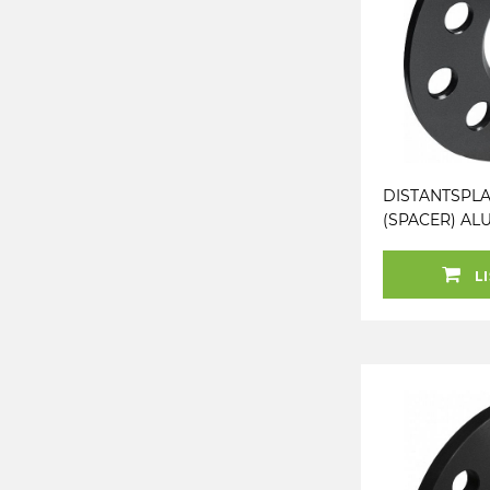
DISTANTSPLA
(SPACER) ALU
5X112 (66.6) 
MER) NB! PAA
LI