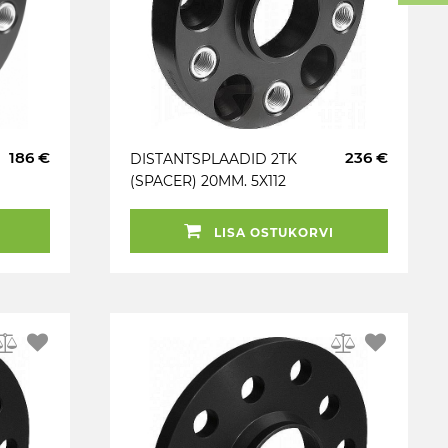
186 €
236 €
DISTANTSPLAADID 2TK
(SPACER) 20MM. 5X112
(66.6) (MER 15X1.25)
POLTIDEGA 15X1.25.
LISA OSTUKORVI
MUST