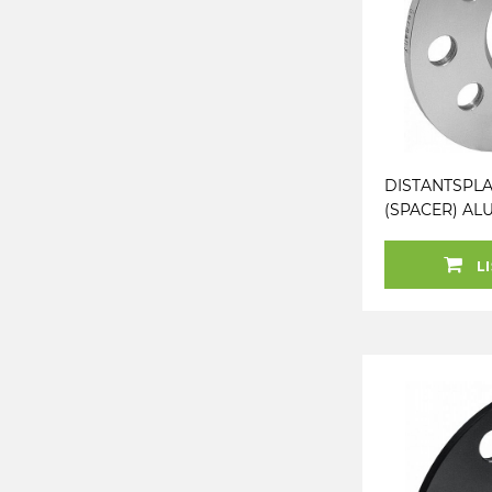
DISTANTSPLA
(SPACER) ALU
5X112 (57.1) R
NB! PAARI HI
LI