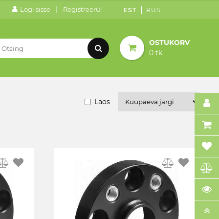
|
Logi sisse
Registreeru!
EST
RUS
OSTUKORV
0 tk.
Laos