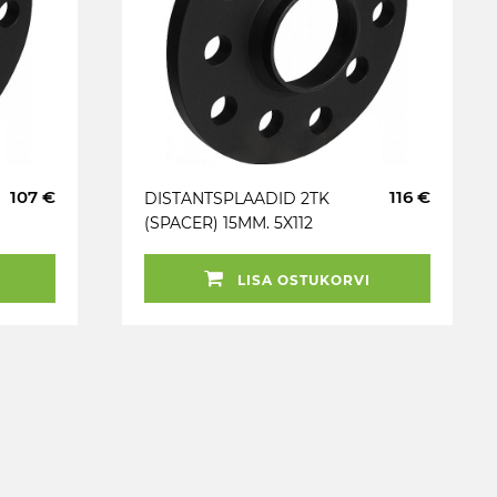
107 €
116 €
DISTANTSPLAADID 2TK
(SPACER) 15MM. 5X112
(66.6). (BMW; MER)
ALU. MUST
LISA OSTUKORVI