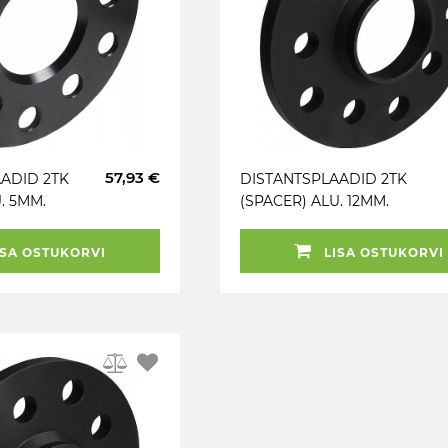
57,93 €
ADID 2TK
DISTANTSPLAADID 2TK
. 5MM.
(SPACER) ALU. 12MM.
(BMW;
5X112 (66.6) (MER)
RI HIND!
MUST
SA OSTUKORVI
LISA OSTUKORVI