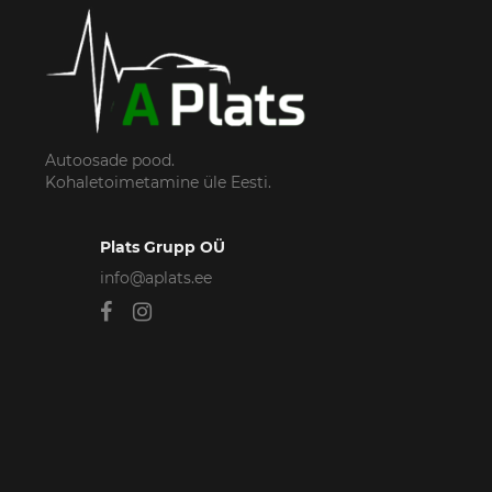
Autoosade pood.
Kohaletoimetamine üle Eesti.
Plats Grupp OÜ
info@aplats.ee