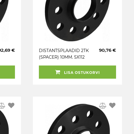
92,69 €
90,76 €
DISTANTSPLAADID 2TK
(SPACER) 10MM. 5X112
(66.5). (AUD) MUST
LISA OSTUKORVI