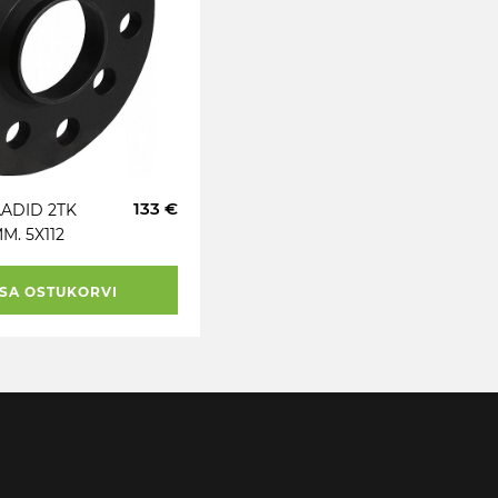
133 €
ADID 2TK
M. 5X112
; MER)
SA OSTUKORVI