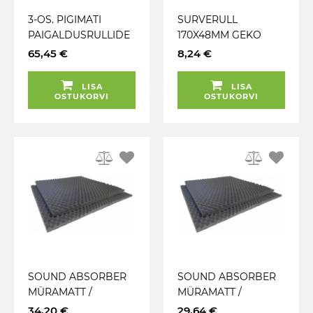
3-OS. PIGIMATI
SURVERULL
PAIGALDUSRULLIDE
170X48MM GEKO
KOMPLEKT M+
65,45 €
8,24 €
LISA
LISA
OSTUKORVI
OSTUKORVI
SOUND ABSORBER
SOUND ABSORBER
MÜRAMATT /
MÜRAMATT /
ABSORBER 35.0MM
ABSORBER 15.0MM
34,20 €
29,64 €