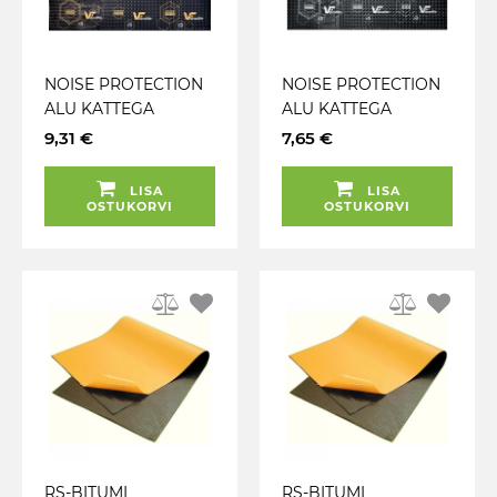
NOISE PROTECTION
NOISE PROTECTION
ALU KATTEGA
ALU KATTEGA
MÜRAMATT /
MÜRAMATT /
9,31 €
7,65 €
PIGIMATT 2.0MM
PIGIMATT 1.5MM
500X700MM
500X700MM
LISA
LISA
VIBROFILTR
VIBROFILTR
OSTUKORVI
OSTUKORVI
RS-BITUMI
RS-BITUMI