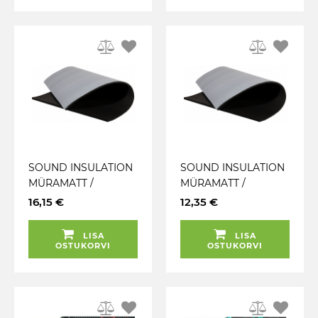
SOUND INSULATION
SOUND INSULATION
MÜRAMATT /
MÜRAMATT /
ISOLAATOR 6.0MM
ISOLAATOR 3.5MM
16,15 €
12,35 €
500X1000MM
500X1000MM
VIBROFILTR
VIBROFILTR
LISA
LISA
OSTUKORVI
OSTUKORVI