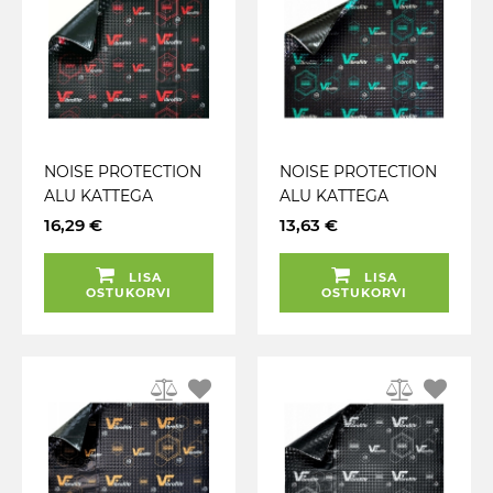
NOISE PROTECTION
NOISE PROTECTION
ALU KATTEGA
ALU KATTEGA
MÜRAMATT /
MÜRAMATT /
16,29 €
13,63 €
PIGIMATT 4.0MM
PIGIMATT 3.0MM
500X700MM
500X700MM
LISA
LISA
VIBROFILTR
VIBROFILTR
OSTUKORVI
OSTUKORVI