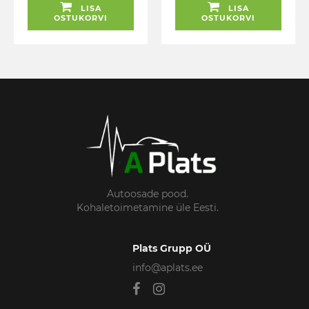
LISA
LISA
OSTUKORVI
OSTUKORVI
Autoosade pood.
Kohaletoimetamine üle Eesti.
Plats Grupp OÜ
info@aplats.ee