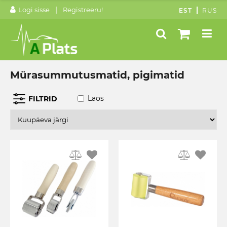
|
Logi sisse
Registreeru!
EST
RUS
Mürasummutusmatid, pigimatid
Laos
FILTRID