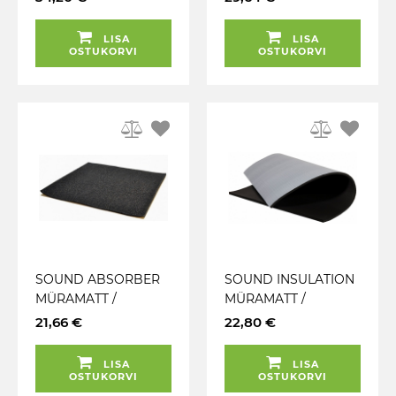
600X1000MM
600X1000MM
VIBROFILTR
VIBROFILTR
LISA
LISA
OSTUKORVI
OSTUKORVI
SOUND ABSORBER
SOUND INSULATION
MÜRAMATT /
MÜRAMATT /
ABSORBER 7.0MM
ISOLAATOR 9.0MM
21,66 €
22,80 €
600X1000MM
500X1000MM
VIBROFILTR
VIBROFILTR
LISA
LISA
OSTUKORVI
OSTUKORVI