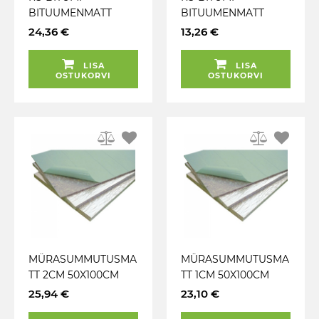
BITUUMENMATT
BITUUMENMATT
7.5KG / M2 40X100CM
2.5KG / M2 40X100CM
24,36 €
13,26 €
4MM
2MM
LISA
LISA
OSTUKORVI
OSTUKORVI
MÜRASUMMUTUSMA
MÜRASUMMUTUSMA
TT 2CM 50X100CM
TT 1CM 50X100CM
FOOLIUM
FOOLIUM
25,94 €
23,10 €