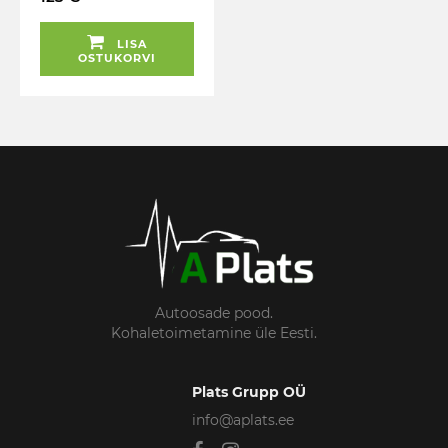
KOMPL. 8-19MM KS
TOOLS
LISA
OSTUKORVI
Autoosade pood.
Kohaletoimetamine üle Eesti.
Plats Grupp OÜ
info@aplats.ee