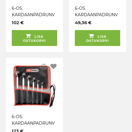
6-OS.
6-OS.
KARDAANPADRUNV
KARDAANPADRUNV
ÕTMETE KOMPL. 8-
ÕTMETE KOMPL 12-
102 €
49,36 €
19MM (KONT) TRIUMF
KANT.
PLASTKOHVRIS. 8-
LISA
LISA
19MM JBM
OSTUKORVI
OSTUKORVI
6-OS.
KARDAANPADRUNV
ÕTMETE (KONT)
123 €