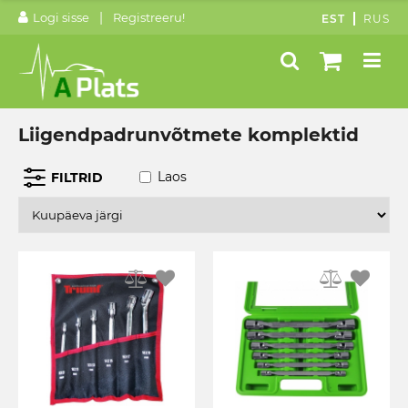
|
Logi sisse
Registreeru!
EST
RUS
Liigendpadrunvõtmete komplektid
Laos
FILTRID