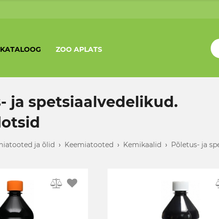
KATALOOG
ZOO APLATS
- ja spetsiaalvedelikud.
otsid
iatooted ja õlid
›
Keemiatooted
›
Kemikaalid
›
Põletus- ja sp