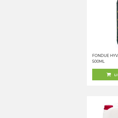
FONDUE HYVÄ
500ML
LI