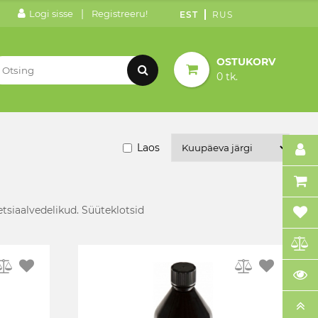
|
Logi sisse
Registreeru!
EST
RUS
OSTUKORV
0 tk.
Laos
etsiaalvedelikud. Süüteklotsid