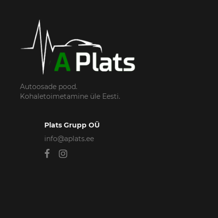
Autoosade pood.
Kohaletoimetamine üle Eesti.
Plats Grupp OÜ
info@aplats.ee