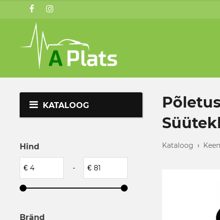
Põletus
KATALOOG
Süütekl
Kataloog
›
Keem
Hind
€
-
€
Bränd