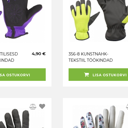
4,90 €
TILISESD
356-8 KUNSTNAHK-
KINDAD
TEKSTIIL TÖÖKINDAD
“NEON” M+
SA OSTUKORVI
LISA OSTUKORVI