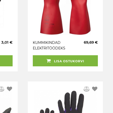
3,01 €
69,69 €
KUMMIKINDAD
ELEKTRITÖÖDEKS
1000V AC. 1500V DC L /
10" JBM
LISA OSTUKORVI