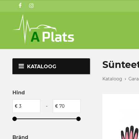
Sünteet
KATALOOG
Kataloog
›
Gara
Hind
€
-
€
Bränd