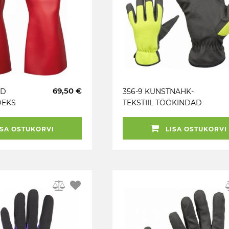
69,50 €
AD
356-9 KUNSTNAHK-
DEKS
TEKSTIIL TÖÖKINDAD
00V DC M /
“NEON” M+
SA OSTUKORVI
LISA OSTUKORVI