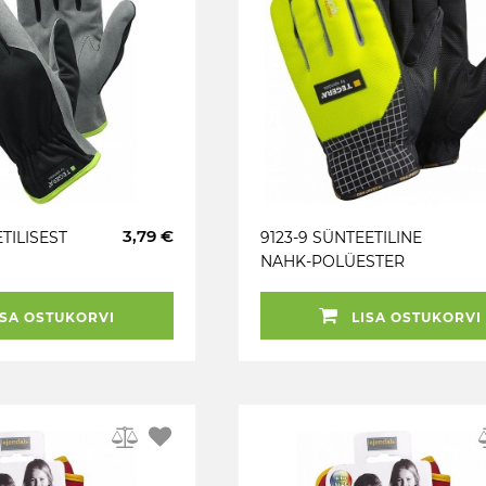
3,79 €
ETILISEST
9123-9 SÜNTEETILINE
NAHK-POLÜESTER
TEGERA
PUUTEEKRAAN
TÖÖKINDAD TEGERA
SA OSTUKORVI
LISA OSTUKORVI