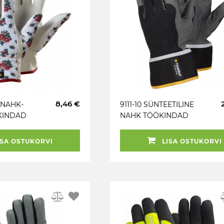
8,46 €
ENAHK-
9111-10 SÜNTEETILINE
KINDAD
NAHK TÖÖKINDAD
TEGERA
SA OSTUKORVI
LISA OSTUKORVI