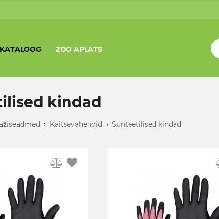
KATALOOG
ZOO APLATS
ilised kindad
ažiseadmed
›
Kaitsevahendid
›
Sünteetilised kindad