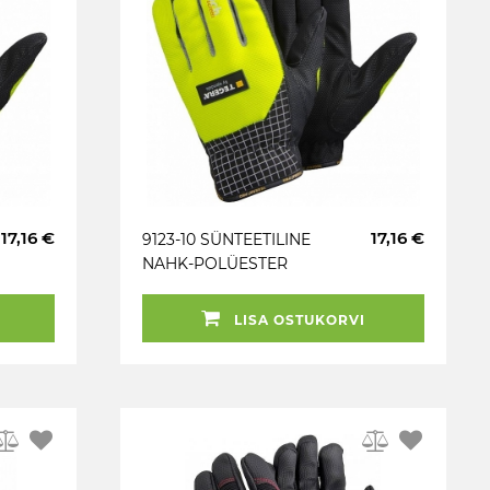
17,16 €
17,16 €
9123-10 SÜNTEETILINE
NAHK-POLÜESTER
PUUTEEKRAAN
TÖÖKINDAD TEGERA
LISA OSTUKORVI