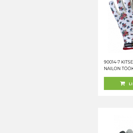
90014-7 KITS
NAILON TÖÖ
TEGERA
LI