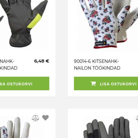
6,48 €
TNAHK-
90014-6 KITSENAHK-
ÖKINDAD
NAILON TÖÖKINDAD
TEGERA
SA OSTUKORVI
LISA OSTUKORVI