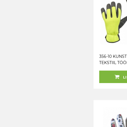
356-10 KUNS
TEKSTIIL TÖ
“NEON” M+
LI