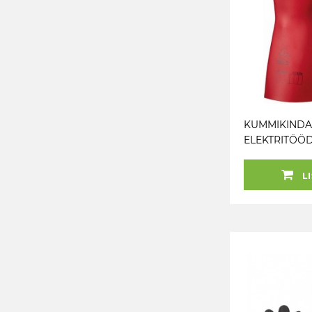
KUMMIKIND
ELEKTRITÖÖ
1000V AC. 15
9" JBM
LI