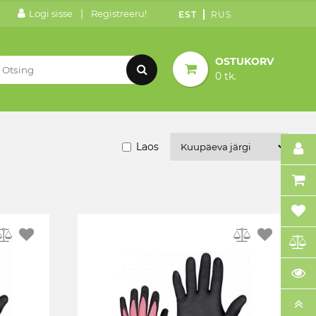
|
Logi sisse
Registreeru!
EST
RUS
OSTUKORV
0 tk.
Laos