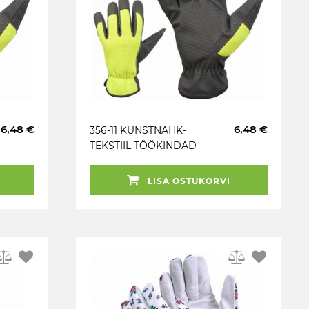
6,48 €
6,48 €
356-11 KUNSTNAHK-
TEKSTIIL TÖÖKINDAD
“NEON” M+
LISA OSTUKORVI