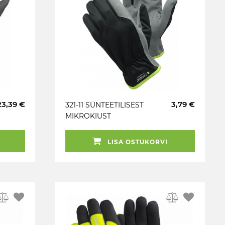
23,39 €
3,79 €
321-11 SÜNTEETILISEST
MIKROKIUST
TÖÖKINDAD TEGERA
LISA OSTUKORVI