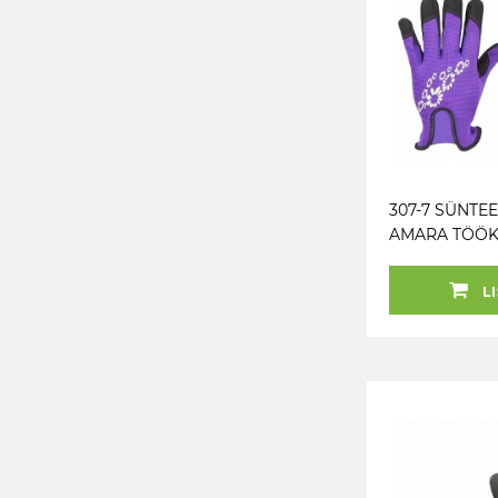
307-7 SÜNTEE
AMARA TÖÖ
M+
LI