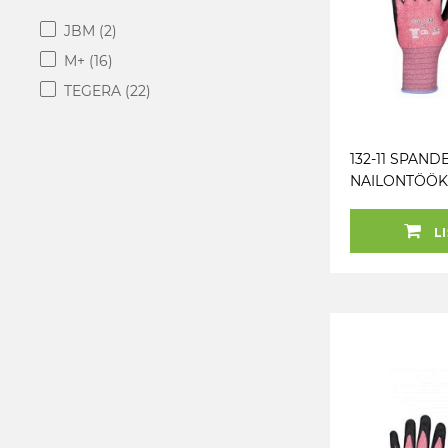
JBM
(2)
M+
(16)
TEGERA
(22)
132-11 SPAND
NAILONTÖÖK
LI