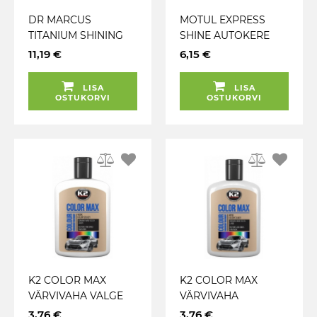
DR MARCUS
MOTUL EXPRESS
TITANIUM SHINING
SHINE AUTOKERE
SPRAY WAX
HOOLDUS LÄIKIV
11,19 €
6,15 €
KIIRVAHA 750ML
500ML
LISA
LISA
OSTUKORVI
OSTUKORVI
K2 COLOR MAX
K2 COLOR MAX
VÄRVIVAHA VALGE
VÄRVIVAHA
200ML
HÕBEHALL 200ML
3,76 €
3,76 €