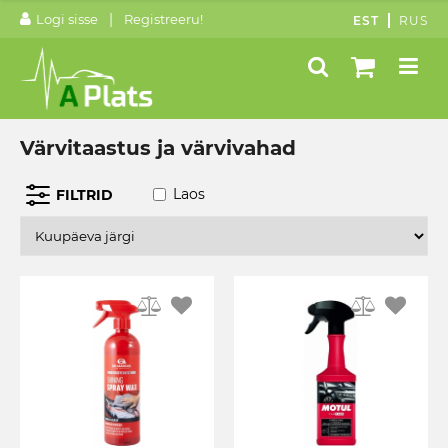
|
Logi sisse
Registreeru!
EST
RUS
Värvitaastus ja värvivahad
Laos
FILTRID