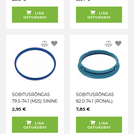
1TK
LISA
LISA
OSTUKORVI
OSTUKORVI
SOBITUSRÕNGAS
SOBITUSRÕNGAS
79.5-74.1 (M25) SININE
82.0-74.1 (RONAL)
(MOMO. MILLE
TÜRKIIS. FAASIGA.
2,95 €
7,85 €
MIGLIA) 1TK
1TK
LISA
LISA
OSTUKORVI
OSTUKORVI