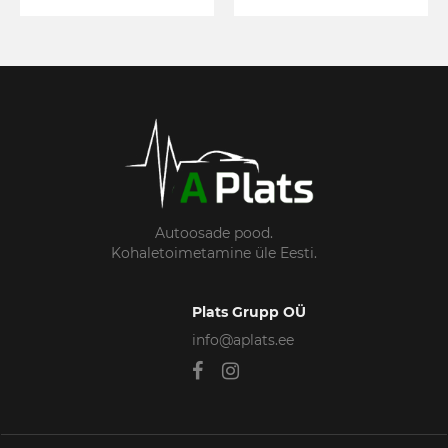
Autoosade pood.
Kohaletoimetamine üle Eesti.
Plats Grupp OÜ
info@aplats.ee