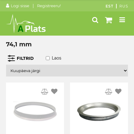
|
Logi sisse
Registreeru!
EST
RUS
74,1 mm
Laos
FILTRID