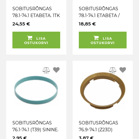
SOBITUSRÕNGAS
SOBITUSRÕNGAS
78.1-74.1 ETABETA. 1TK
78.1-74.1 ETABETA /
ALU
24,55 €
18,85 €
LISA
LISA
OSTUKORVI
OSTUKORVI
SOBITUSRÕNGAS
SOBITUSRÕNGAS
76.1-74.1 (T39) SININE.
76.9-74.1 (Z23D)
FAASITA. 1TK
MESSING-KOLLANE.
2,95 €
3,87 €