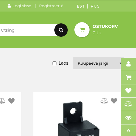
|
Logi sisse
Registreeru!
EST
RUS
OSTUKORV
0 tk.
Laos