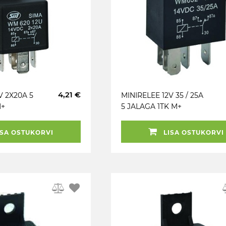
4,21 €
V 2X20A 5
MINIRELEE 12V 35 / 25A
M+
5 JALAGA 1TK M+
SA OSTUKORVI
LISA OSTUKORVI