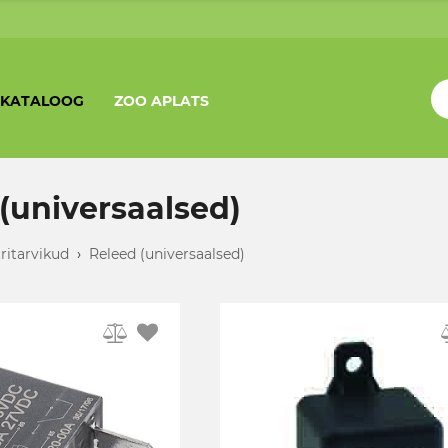
KATALOOG
ZOO APLATS
(universaalsed)
tritarvikud
›
Releed (universaalsed)