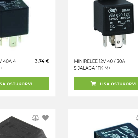
3,74 €
V 40A 4
MINIRELEE 12V 40 / 30A
M+
5 JALAGA 1TK M+
SA OSTUKORVI
LISA OSTUKORVI