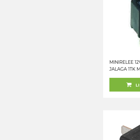
MINIRELEE 12
JALAGA 1TK 
LI