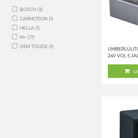
BOSCH
(3)
CARMOTION
(1)
HELLA
(1)
M+
(17)
OEM TOODE
(1)
ÜMBERLÜLIT
24V VOL 5 J
LI