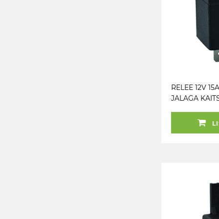
RELEE 12V 15A
JALAGA KAI
1TK M+
LI