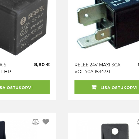
8,80 €
A 5
RELEE 24V MAXI SCA
 FH13
VOL 70A 1534731
662
SA OSTUKORVI
LISA OSTUKORVI