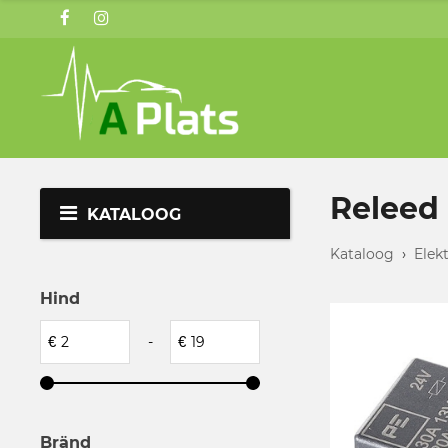
Releed 
KATALOOG
Kataloog
›
Elek
Hind
€
-
€
Bränd