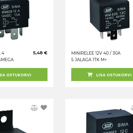
5,48 €
 4
MINIRELEE 12V 40 / 30A
TSMEGA
5 JALAGA 1TK M+
SA OSTUKORVI
LISA OSTUKORVI