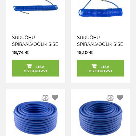
SURUÕHU
SURUÕHU
SPIRAALVOOLIK SISE
SPIRAALVOOLIK SISE
5MM. VÄLIS 8MM.
5MM. VÄLIS 8MM.
18,74 €
15,10 €
PIKKUS 15M. 1 / 4"
PIKKUS 10M. 1 / 4"
KEERE 360° JBM
KEERE 360° JBM
LISA
LISA
OSTUKORVI
OSTUKORVI