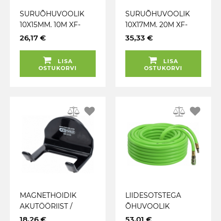
SURUÕHUVOOLIK
SURUÕHUVOOLIK
10X15MM. 10M XF-
10X17MM. 20M XF-
LIITMIK+PESA GEKO
LIITMIK+PESA GEKO
26,17 €
35,33 €
LISA
LISA
OSTUKORVI
OSTUKORVI
MAGNETHOIDIK
LIIDESOTSTEGA
AKUTÖÖRIIST /
ÕHUVOOLIK
ÕHUTÖÖRIIST KS
POLÜMEER 20M
18,26 €
53,01 €