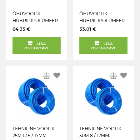
ÕHUVOOLIK
ÕHUVOOLIK
HÜBRIIDPOLÜMEER
HÜBRIIDPOLÜMEER
25M (SISE 10MM.
25M (SISE 8MM.
64,35 €
53,01 €
VÄLIS 15MM) MAX
VÄLIS 13MM) MAX
65BAR JBM
65BAR JBM
LISA
LISA
OSTUKORVI
OSTUKORVI
TEHNILINE VOOLIK
TEHNILINE VOOLIK
25M 12.5 / 17MM.
50M 8 / 12MM.