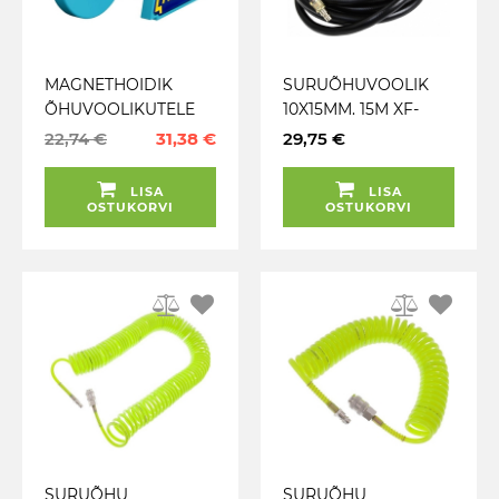
MAGNETHOIDIK
SURUÕHUVOOLIK
ÕHUVOOLIKUTELE
10X15MM. 15M XF-
86.5MM.
LIITMIK+PESA GEKO
22,74 €
31,38 €
29,75 €
KUMMIKATTEGA
HAZET
LISA
LISA
OSTUKORVI
OSTUKORVI
SURUÕHU
SURUÕHU