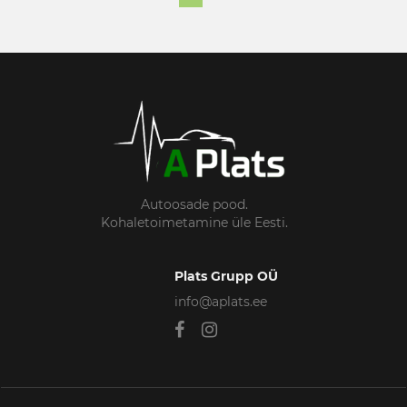
Autoosade pood.
Kohaletoimetamine üle Eesti.
Plats Grupp OÜ
info@aplats.ee