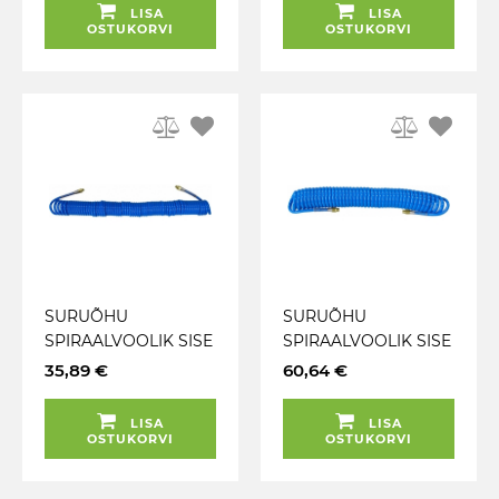
PCL
LISA
LISA
OSTUKORVI
OSTUKORVI
SURUÕHU
SURUÕHU
SPIRAALVOOLIK SISE
SPIRAALVOOLIK SISE
8MM. VÄLIS 12MM.
13MM. VÄLIS 18MM.
35,89 €
60,64 €
PIKKUS 15M. 1 / 4"
PIKKUS 15M. 1 / 2"
KEERE 360° JBM
KEERE 360° JBM
LISA
LISA
OSTUKORVI
OSTUKORVI