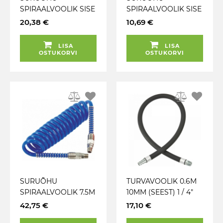
SPIRAALVOOLIK SISE
SPIRAALVOOLIK SISE
5MM. VÄLIS 8MM.
5MM. VÄLIS 8MM.
20,38 €
10,69 €
PIKKUS 15M. 1 / 4" PU
PIKKUS 5M. 1 / 4" PU
CARMOTION
CARMOTION
LISA
LISA
OSTUKORVI
OSTUKORVI
SURUÕHU
TURVAVOOLIK 0.6M
SPIRAALVOOLIK 7.5M
10MM (SEEST) 1 / 4"
8X12MM 1 / 4"-1 / 4"VK.
VK JA XF-KIIRLIITMIK.
42,75 €
17,10 €
14 / 42BAR SININE PU
MAX 21 BAR. PCL