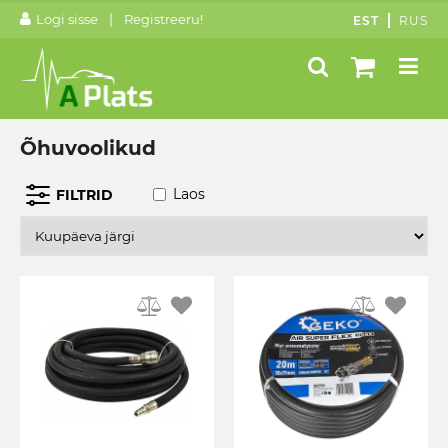
|
Logi sisse
Registreeru!
EST
RUS
Õhuvoolikud
Laos
FILTRID