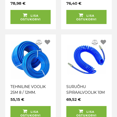
ARMEERITUD. SININE.
ARMEERITUD. SININE.
78,98 €
76,40 €
20BAR (ÕHU / VEE)
20BAR (ÕHU / VEE)
LISA
LISA
OSTUKORVI
OSTUKORVI
TEHNILINE VOOLIK
SURUÕHU
25M 8 / 12MM.
SPIRAALVOOLIK 10M
ARMEERITUD. SININE.
10X15MM 3 / 8"-3 / 8"
55,15 €
69,52 €
20BAR (ÕHU / VEE)
14BAR SININE PU
(KIIRLIITETA) PCL
LISA
LISA
OSTUKORVI
OSTUKORVI