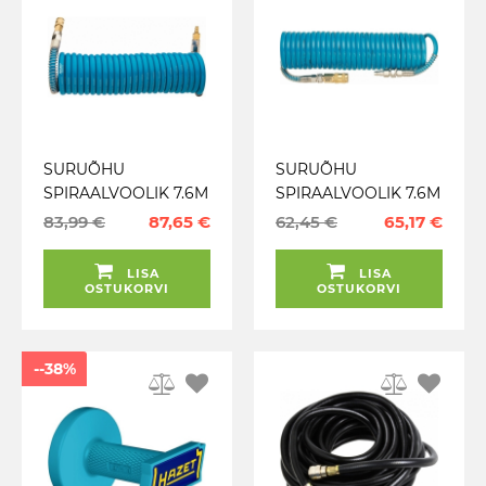
SURUÕHU
SURUÕHU
SPIRAALVOOLIK 7.6M
SPIRAALVOOLIK 7.6M
10MM
6.3MM
83,99 €
87,65 €
62,45 €
65,17 €
MURDUMISKINDEL
MURDUMISKINDEL
HAZET
HAZET
LISA
LISA
OSTUKORVI
OSTUKORVI
--38%