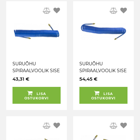
SURUÕHU
SURUÕHU
SPIRAALVOOLIK SISE
SPIRAALVOOLIK SISE
10MM. VÄLIS 15MM.
10MM. VÄLIS 15MM.
43,31 €
54,45 €
PIKKUS 15M. 3 / 8"
PIKKUS 15M. 1 / 4"
KEERE 360° JBM
KEERE 360° JBM
LISA
LISA
OSTUKORVI
OSTUKORVI