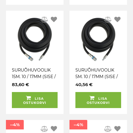
SURUÕHUVOOLIK
SURUÕHUVOOLIK
15M. 10 / 17MM (SISE /
5M. 10 / 17MM (SISE /
VÄLIS) 21 BAR. XF-
VÄLIS) 21 BAR. XF-
83,60 €
40,56 €
LIITMIKU JA PESAGA
LIITMIKU JA PESAGA
PCL
PCL
LISA
LISA
OSTUKORVI
OSTUKORVI
--4%
--4%