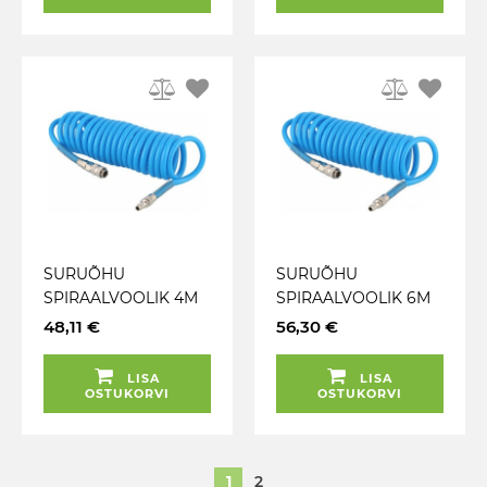
SURUÕHU
SURUÕHU
SPIRAALVOOLIK 4M
SPIRAALVOOLIK 6M
8X12MM
8X12MM
48,11 €
56,30 €
MURDUMISKINDEL
MURDUMISKINDEL
TRIUMF
TRIUMF
LISA
LISA
OSTUKORVI
OSTUKORVI
1
2