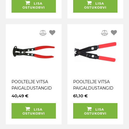
LISA
LISA
OSTUKORVI
OSTUKORVI
POOLTELJE VITSA
POOLTELJE VITSA
PAIGALDUSTANGID
PAIGALDUSTANGID
90* KS TOOLS
(O-CLIP) 17MM KS
40,49 €
61,10 €
TOOLS
LISA
LISA
OSTUKORVI
OSTUKORVI