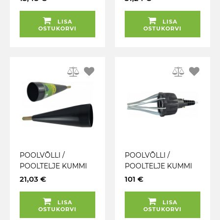
0-31MM JBM
TÕMMITS
"HOMOKINETIC" JBM
LISA
LISA
OSTUKORVI
OSTUKORVI
POOLVÕLLI /
POOLVÕLLI /
POOLTELJE KUMMI
POOLTELJE KUMMI
PAIGALDAJA
PAIGALDAJA
21,03 €
101 €
"AIRLESS" MAX
"CLASSIC" MAX.
100MM JBM
120MM JBM
LISA
LISA
OSTUKORVI
OSTUKORVI