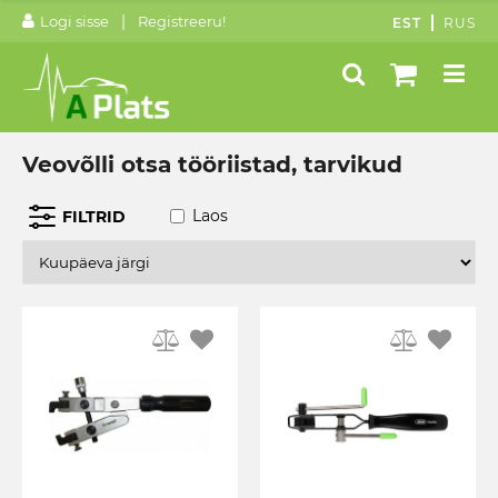
|
Logi sisse
Registreeru!
EST
RUS
Veovõlli otsa tööriistad, tarvikud
Laos
FILTRID