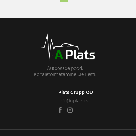
Autoosade pood.
Kohaletoimetamine üle Eesti.
Plats Grupp OÜ
info@aplats.ee