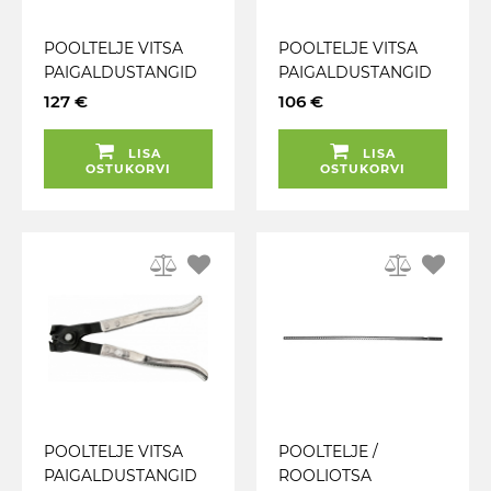
POOLTELJE VITSA
POOLTELJE VITSA
PAIGALDUSTANGID
PAIGALDUSTANGID
LÕIKAJAGA TRIUMF
HD MOMENT TRIUMF
127 €
106 €
LISA
LISA
OSTUKORVI
OSTUKORVI
POOLTELJE VITSA
POOLTELJE /
PAIGALDUSTANGID
ROOLIOTSA