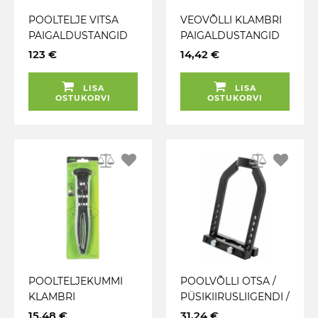
POOLTELJE VITSA
VEOVÕLLI KLAMBRI
PAIGALDUSTANGID
PAIGALDUSTANGID
HD MOMENT. SIRGE
LÕIKAJAGA. MAX
123 €
14,42 €
+ 90° TRIUMF
17MM LAIUNE
KLAMBER JBM
LISA
LISA
OSTUKORVI
OSTUKORVI
POOLTELJEKUMMI
POOLVÕLLI OTSA /
KLAMBRI
PÜSIKIIRUSLIIGENDI /
PAIGALDUSTANGID
VEOVÕLLI OTSA
15,48 €
31,24 €