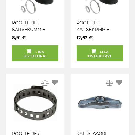
POOLTELJE
POOLTELJE
KAITSEKUMM +
KAITSEKUMM +
KLAMBRID + MÄÄRE
KLAMBRID + MÄÄRE
8,91 €
12,62 €
UNIV. SÕIDUAUTO
UNIV. PAKIA. /
(MAX CA 105MM) JBM
MAASTUR (MAX CA
LISA
LISA
120MM) JBM
OSTUKORVI
OSTUKORVI
POOLTELJE /
RATTALAAGRI