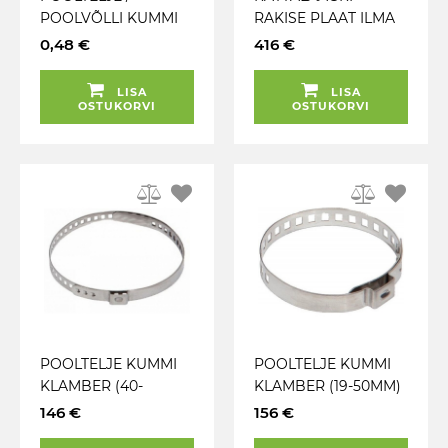
POOLVÕLLI KUMMI
RAKISE PLAAT ILMA
KLAMBER 15-45MM
REG. KRUVIDETA
0,48 €
416 €
(HIND 1TK) JBM
WALLMEK
LISA
LISA
OSTUKORVI
OSTUKORVI
POOLTELJE KUMMI
POOLTELJE KUMMI
KLAMBER (40-
KLAMBER (19-50MM)
120MM) 400X7MM
HIND 1TK KS TOOLS
146 €
156 €
HIND 1TK KS TOOLS