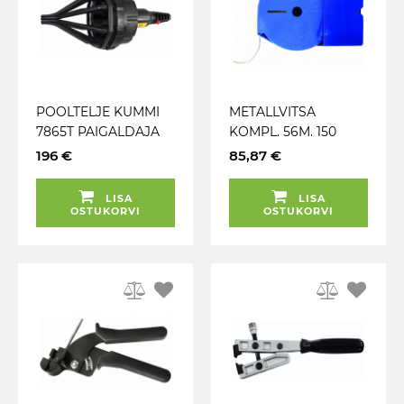
POOLTELJE KUMMI
METALLVITSA
7865T PAIGALDAJA
KOMPL. 56M. 150
KUNI 95MM PNEUMO
KLAMBRIT. TANGID
196 €
85,87 €
TRIUMF
TRIUMF
LISA
LISA
OSTUKORVI
OSTUKORVI