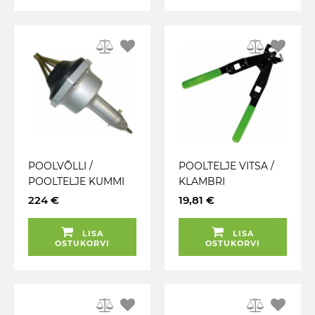
POOLVÕLLI /
POOLTELJE VITSA /
POOLTELJE KUMMI
KLAMBRI
PAIGALDAJA
PAIGALDUSTANGID
224 €
19,81 €
ALUMINIUM" MAX.
0-20MM JBM
100MM JBM
LISA
LISA
OSTUKORVI
OSTUKORVI