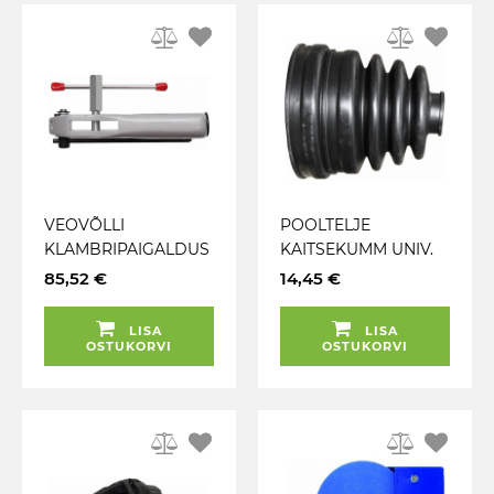
VEOVÕLLI
POOLTELJE
KLAMBRIPAIGALDUS
KAITSEKUMM UNIV.
TANGID LÕIKAJAGA
25 / 80-115MM
85,52 €
14,45 €
TRIUMF
TRIUMF
LISA
LISA
OSTUKORVI
OSTUKORVI