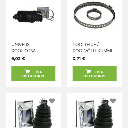
UNIVERS.
POOLTELJE /
ROOLIOTSA
POOLVÕLLI KUMMI
KAITSEKUMM
KLAMBER KOMPL. 15-
9,02 €
0,71 €
(NEOPREEN)
45MM / 50-125MM
+KLAMBRID +MÄÄRE
JBM
LISA
LISA
(200MM) JBM
OSTUKORVI
OSTUKORVI