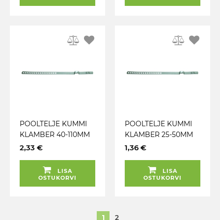
POOLTELJE KUMMI
POOLTELJE KUMMI
KLAMBER 40-110MM
KLAMBER 25-50MM
(HIND 1TK) TRIUMF
(HIND 1TK. PAKIS
2,33 €
1,36 €
20TK) TRIUMF
LISA
LISA
OSTUKORVI
OSTUKORVI
1
2