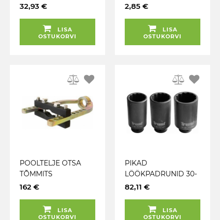
TRIUMF
KUMMIKATTE
32,93 €
2,85 €
KLAMBRID Ø40-
125MM TRIUMF
LISA
LISA
OSTUKORVI
OSTUKORVI
POOLTELJE OTSA
PIKAD
TÕMMITS
LÖÖKPADRUNID 30-
UNIVERSAALNE
32-36MM 1 / 2" 12-
162 €
82,11 €
TRIUMF
KANT VEOVÕLLILE
TRIUMF
LISA
LISA
OSTUKORVI
OSTUKORVI