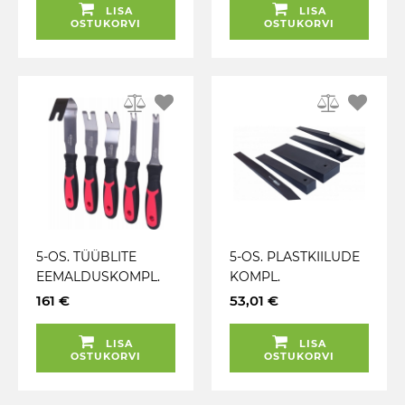
LISA
LISA
OSTUKORVI
OSTUKORVI
5-OS. TÜÜBLITE
5-OS. PLASTKIILUDE
EEMALDUSKOMPL.
KOMPL.
METALL 230MM KS
POLSTRITÖÖDEKS
161 €
53,01 €
TOOLS
KS TOOLS
LISA
LISA
OSTUKORVI
OSTUKORVI