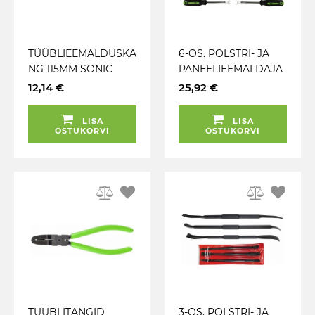
TÜÜBLIEEMALDUSKA
6-OS. POLSTRI- JA
NG 115MM SONIC
PANEELIEEMALDAJA
TE KOMPLEKT
12,14 €
25,92 €
"COMPOSITE" JBM
LISA
LISA
OSTUKORVI
OSTUKORVI
TÜÜBLITANGID
3-OS. POLSTRI- JA