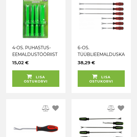
4-OS. PUHASTUS-
6-OS.
EEMALDUSTÖÖRIIST
TÜÜBLIEEMALDUSKA
ADE KOMPLEKT
NGIDE KOMPL. 4-
15,02 €
38,29 €
NAILONPLASTIST 19-
10MM KS TOOLS
22-25-38MM. PIKKUS
LISA
LISA
273MM JBM
OSTUKORVI
OSTUKORVI