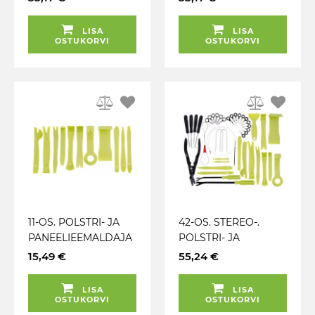
LISA
LISA
OSTUKORVI
OSTUKORVI
11-OS. POLSTRI- JA
42-OS. STEREO-.
PANEELIEEMALDAJA
POLSTRI- JA
TE KOMPLEKT
PANEELIEEMALDAJA
15,49 €
55,24 €
CARMOTION
TE KOMPLEKT
CARMOTION
LISA
LISA
OSTUKORVI
OSTUKORVI