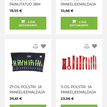
PAINUTATUD JBM
PANEELIEEMALDAJA
TE KOMPL.
19,55 €
10,66 €
FIIBERPLAST 185MM
LAPIKUD TRIUMF
LISA
LISA
OSTUKORVI
OSTUKORVI
27-OS. POLSTRI- JA
11-OS. POLSTRI- JA
PANEELIEEMALDAJA
PANEELIEEMALDAJA
TE KOMPLEKT JBM
TE KOMPLEKT KS
39,61 €
23,56 €
TOOLS