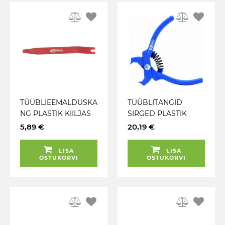
TÜÜBLIEEMALDUSKA
TÜÜBLITANGID
NG PLASTIK KIILJAS
SIRGED PLASTIK
OTS KS TOOLS
100MM KS TOOLS
5,89 €
20,19 €
LISA
LISA
OSTUKORVI
OSTUKORVI