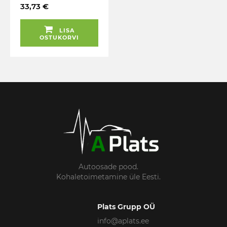
KOMPLEKT TRIUMF
33,73 €
LISA
OSTUKORVI
Autoosade pood.
Kohaletoimetamine üle Eesti.
Plats Grupp OÜ
info@aplats.ee