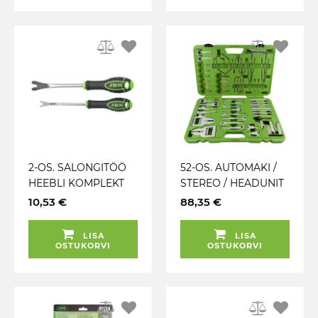
2-OS. SALONGITÖÖ
52-OS. AUTOMAKI /
HEEBLI KOMPLEKT
STEREO / HEADUNIT
200MM / 225MM 1BM
EEMALDAMISE
10,53 €
88,35 €
TÖÖRIISTADE
KOMPL.
LISA
LISA
"MASTERMIND" JBM
OSTUKORVI
OSTUKORVI