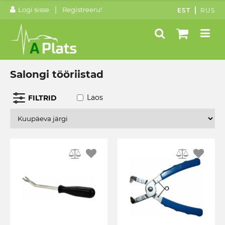
|
Logi sisse
Registreeru!
EST
RUS
Salongi tööriistad
Laos
FILTRID