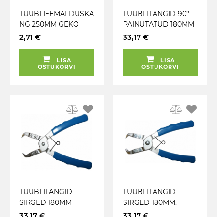
TÜÜBLIEEMALDUSKA
TÜÜBLITANGID 90°
NG 250MM GEKO
PAINUTATUD 180MM
TRIUMF
2,71 €
33,17 €
LISA
LISA
OSTUKORVI
OSTUKORVI
TÜÜBLITANGID
TÜÜBLITANGID
SIRGED 180MM
SIRGED 180MM.
TRIUMF
NISSAN JMS TRIUMF
33,17 €
33,17 €