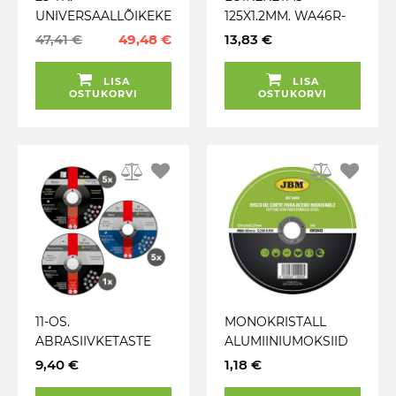
UNIVERSAALLÕIKEKE
125X1.2MM. WA46R-
TAS 125X1MM KÕIK
BF. RST / METALL
47,41 €
49,48 €
13,83 €
METALLID. PLEKK /
12TK / PK MAKITA
TORUD / PROFIILID
LISA
LISA
HAZET
OSTUKORVI
OSTUKORVI
11-OS.
MONOKRISTALL
ABRASIIVKETASTE
ALUMIINIUMOKSIID
KOMPLEKT
LÕIKEKETAS
9,40 €
1,18 €
METALLILE JA KIVILE
ROOSTEVABA / INOX