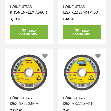
LÕIKEKETAS
LÕIKEKETAS
KRONENFLEX A660R
125X1X22.23MM A100.
76X1X10MM TERAS /
TERAS / METALL /
3,10 €
1,48 €
INOX KLINGSPOR
ROOSTEVABA
KLINGSPOR
LISA
LISA
OSTUKORVI
OSTUKORVI
LÕIKEKETAS
LÕIKEKETAS
125X1.2X22.23MM
125X1.6X22.23MM
"KRONENFLEX"
"KRONENFLEX"
2,07 €
2 €