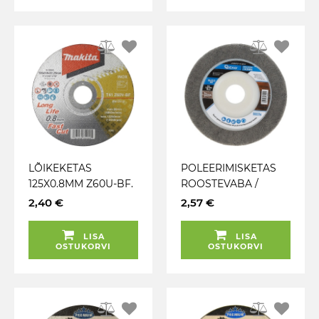
LÕIKEKETAS
POLEERIMISKETAS
125X0.8MM Z60U-BF.
ROOSTEVABA /
RST / METALL
ALUMIINIUM
2,40 €
2,57 €
MAKITA
125X12X22.3MM GEKO
LISA
LISA
OSTUKORVI
OSTUKORVI