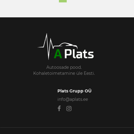
Autoosade pood.
Kohaletoimetamine üle Eesti.
Plats Grupp OÜ
info@aplats.ee