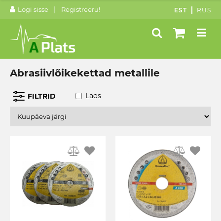
|
Logi sisse
Registreeru!
EST
RUS
Abrasiivlõikekettad metallile
Laos
FILTRID