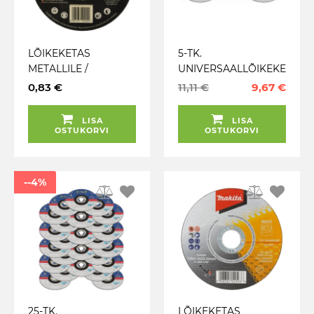
LÕIKEKETAS
5-TK.
METALLILE /
UNIVERSAALLÕIKEKE
TERASELE
TAS 125X1MM KÕIK
0,83 €
11,11 €
9,67 €
115X1X22.2MM
METALLID. PLEKK /
PREMIUM GEKO
TORUD / PROFIILID
LISA
LISA
HAZET
OSTUKORVI
OSTUKORVI
--4%
25-TK.
LÕIKEKETAS