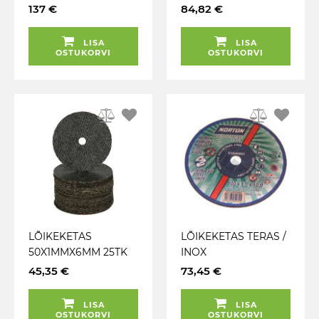
75X1.5MMX10MM KS
50X1.1X10MM KS
137 €
84,82 €
TOOLS
TOOLS
LISA
LISA
OSTUKORVI
OSTUKORVI
LÕIKEKETAS
LÕIKEKETAS TERAS /
50X1MMX6MM 25TK
INOX
KS TOOLS
100X1.0MMX10MM
45,35 €
73,45 €
25TK / PK TRIUMF
LISA
LISA
OSTUKORVI
OSTUKORVI