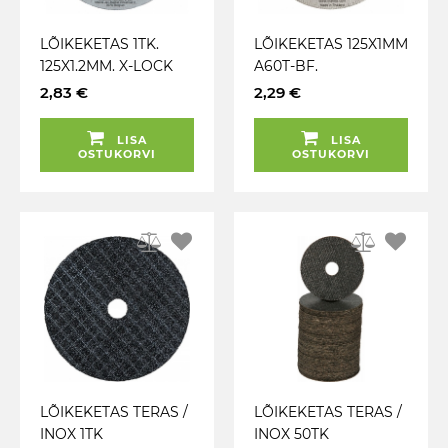
LÕIKEKETAS 1TK.
LÕIKEKETAS 125X1MM
125X1.2MM. X-LOCK
A60T-BF.
(A60T) INOX MAKITA
ALUMIINIUM MAKITA
2,83 €
2,29 €
LISA
LISA
OSTUKORVI
OSTUKORVI
LÕIKEKETAS TERAS /
LÕIKEKETAS TERAS /
INOX 1TK
INOX 50TK