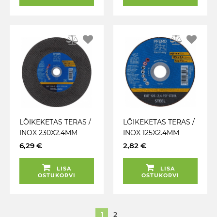
LÕIKEKETAS TERAS /
LÕIKEKETAS TERAS /
INOX 230X2.4MM
INOX 125X2.4MM
PFERD
PFERD
6,29 €
2,82 €
LISA
LISA
OSTUKORVI
OSTUKORVI
1
2