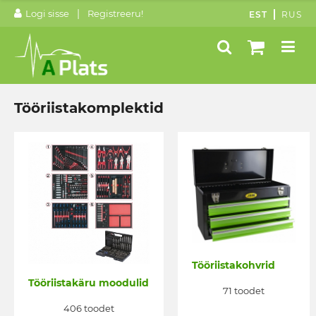
|
Logi sisse
Registreeru!
EST
RUS
Tööriistakomplektid
Tööriistakohvrid
Tööriistakäru moodulid
71 toodet
406 toodet