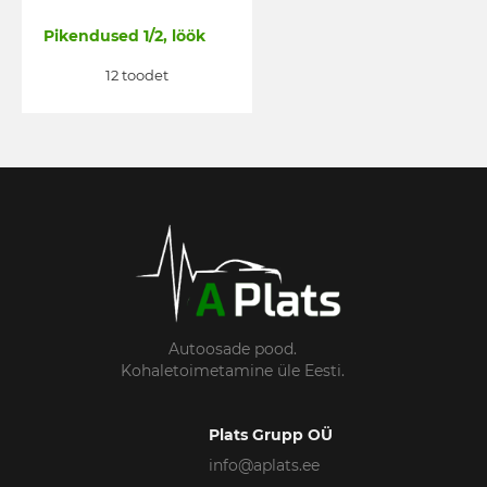
Pikendused 1/2, löök
12 toodet
Autoosade pood.
Kohaletoimetamine üle Eesti.
Plats Grupp OÜ
info@aplats.ee