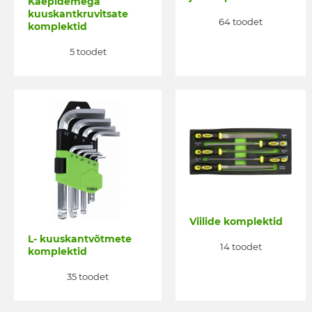
Käepidemega
kuuskantkruvitsate
64 toodet
komplektid
5 toodet
Viilide komplektid
L- kuuskantvõtmete
14 toodet
komplektid
35 toodet