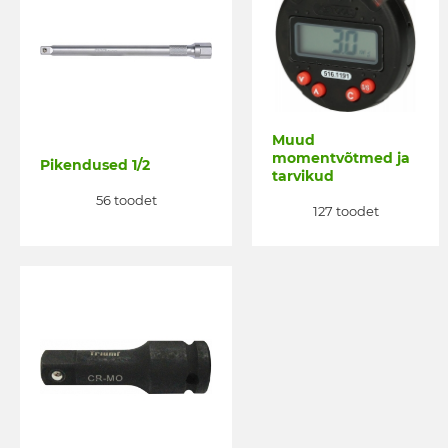
Muud
momentvõtmed ja
Pikendused 1/2
tarvikud
56 toodet
127 toodet