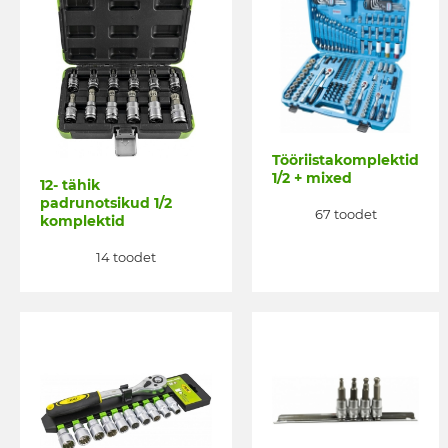
Tööriistakomplektid
1/2 + mixed
12- tähik
padrunotsikud 1/2
67 toodet
komplektid
14 toodet