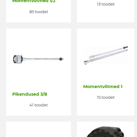
Momentvõtmed 1/2
13 toodet
85 toodet
Momentvõtmed 1
Pikendused 3/8
15 toodet
41 toodet