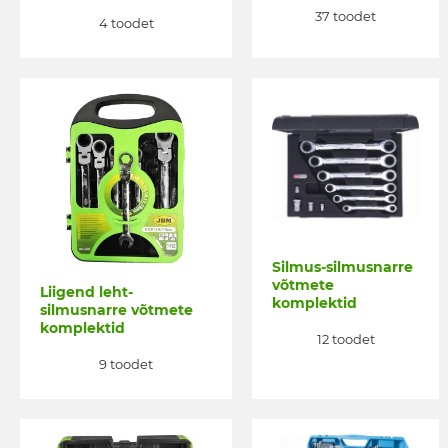
37 toodet
4 toodet
Silmus-silmusnarre
võtmete
Liigend leht-
komplektid
silmusnarre võtmete
komplektid
12 toodet
9 toodet