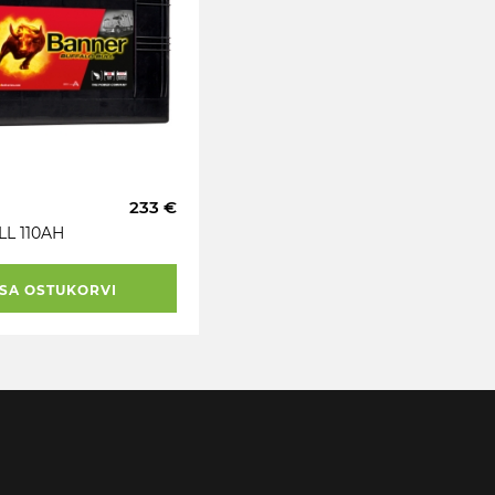
233 €
L 110AH
 + 720A
SA OSTUKORVI