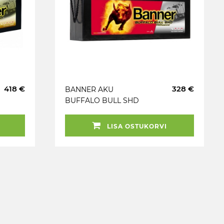
418 €
328 €
BANNER AKU
BUFFALO BULL SHD
PRO 180AH
513X223X220 + VASAK
LISA OSTUKORVI
1000A