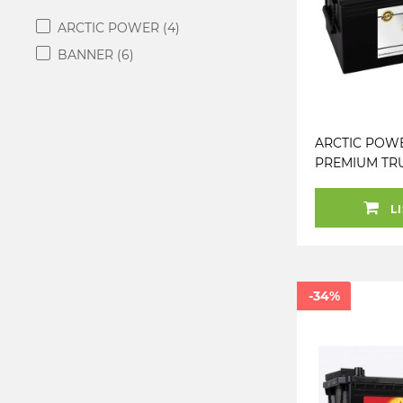
ARCTIC POWER
(4)
BANNER
(6)
ARCTIC POW
PREMIUM TR
AKU 180AH 51
/ 220 1000A (E
LI
-34%