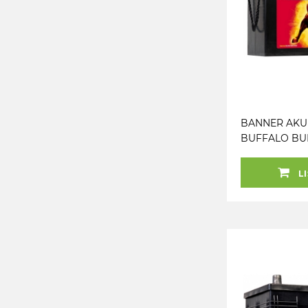
BANNER AKU
BUFFALO BU
240AH 517X273
1200A
LI