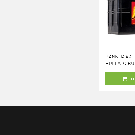
BANNER AKU
BUFFALO BUL
344X172X230 -
LI