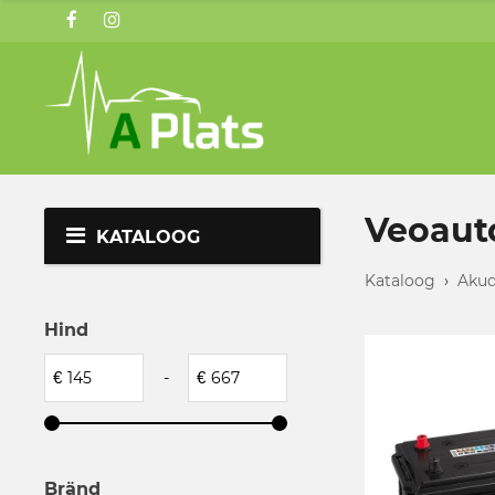
Veoauto
KATALOOG
Kataloog
›
Akud
Hind
€
-
€
Bränd