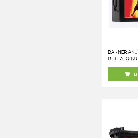
BANNER AKU
BUFFALO BU
150AH 514X189
850A
LI