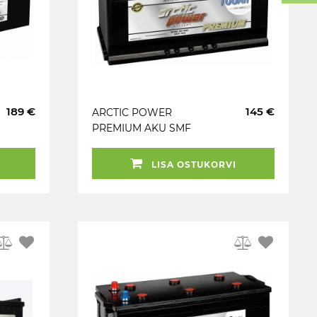
189 €
145 €
ARCTIC POWER
PREMIUM AKU SMF
100AH 350X175X190
900A (EN) - / + MAGIC
LISA OSTUKORVI
EYE