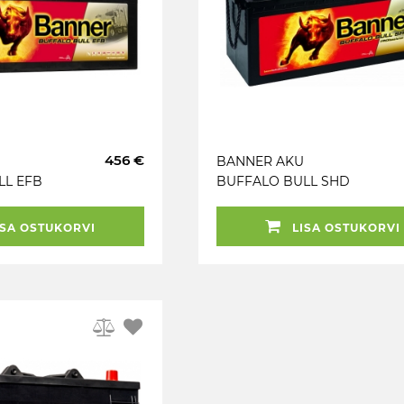
456 €
BANNER AKU
LL EFB
BUFFALO BULL SHD
X212 + -
PRO 225AH
517X273X212 + - 1150A
SA OSTUKORVI
LISA OSTUKORVI