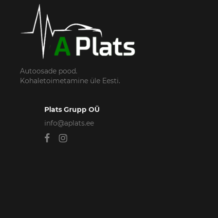
Autoosade pood.
Kohaletoimetamine üle Eesti.
Plats Grupp OÜ
info@aplats.ee