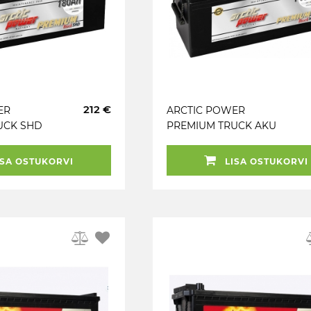
212 €
ER
ARCTIC POWER
UCK SHD
PREMIUM TRUCK AKU
3X210X195
SMF 145AH 513X178X195
N) + / -
/ 220 800A (EN) + / -
SA OSTUKORVI
LISA OSTUKORVI