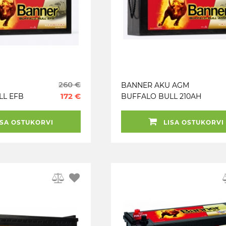
260 €
BANNER AKU AGM
172 €
LL EFB
BUFFALO BULL 210AH
X220 + -
517X273X212 + - 1200A
MP4.FH4.MAN.IVECO
SA OSTUKORVI
LISA OSTUKORVI