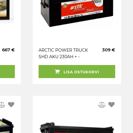
667 €
309 €
ARCTIC POWER TRUCK
SHD AKU 230AH + -
1200A (518X274X243)
LISA OSTUKORVI