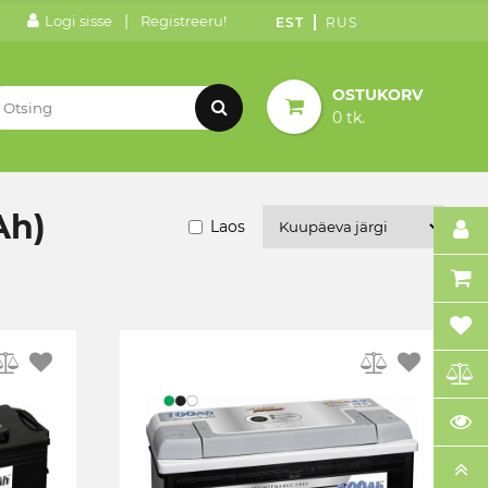
|
Logi sisse
Registreeru!
EST
RUS
OSTUKORV
0 tk.
Ah)
Laos