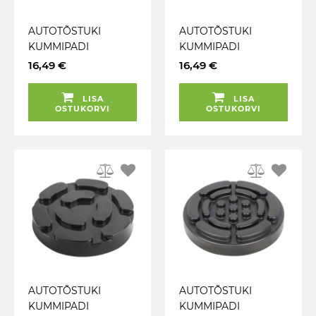
AUTOTÕSTUKI
AUTOTÕSTUKI
KUMMIPADI
KUMMIPADI
ÜMMARGUNE 120MM
ÜMMARGUNE 155MM
16,49 €
16,49 €
(2 LÄBIVAT
JBM
KINNITUSAVA) JBM
LISA
LISA
OSTUKORVI
OSTUKORVI
AUTOTÕSTUKI
AUTOTÕSTUKI
KUMMIPADI
KUMMIPADI