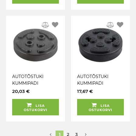
AUTOTÕSTUKI
AUTOTÕSTUKI
KUMMIPADI
KUMMIPADI
ÜMMARGUNE 140MM
ÜMMARGUNE 120MM
20,03 €
17,67 €
(2 LÄBIVAT
(2 LÄBIVAT
KINNITUSAVA) JBM
KINNITUSAVA) JBM
LISA
LISA
OSTUKORVI
OSTUKORVI
1
2
3