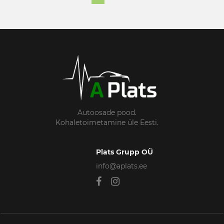
Autoosade pood.
Kohaletoimetamine üle Eesti.
Plats Grupp OÜ
info@aplats.ee