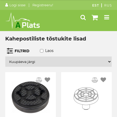
|
Logi sisse
Registreeru!
EST
RUS
Kahepostiliste tõstukite lisad
Laos
FILTRID