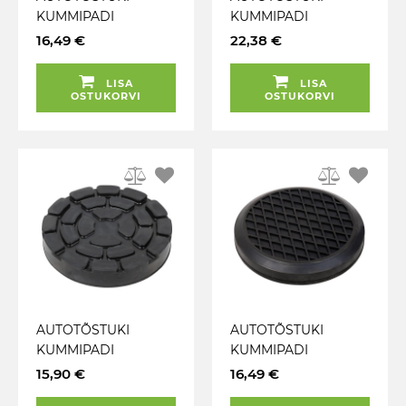
KUMMIPADI
KUMMIPADI
ÜMMARGUNE 120MM
ÜMMARGUNE 160MM
16,49 €
22,38 €
(1-KINNITUSAVA. ATH-
(KONI / SERTIL / CAR-
HEINL JT) JBM
O-LINER) JBM
LISA
LISA
OSTUKORVI
OSTUKORVI
AUTOTÕSTUKI
AUTOTÕSTUKI
KUMMIPADI
KUMMIPADI
ÜMMARGUNE 150MM
ÜMMARGUNE 123MM
15,90 €
16,49 €
(RAVAGLIOLI / JB)
(ROTARY / BLITZ)