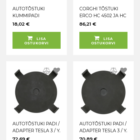
AUTOTÕSTUKI
CORGHI TÕSTUKI
KUMMIPADI
ERCO HC 4502 JA HC
ÜMMARGUNE 120MM
5502 VARU KÄPA
18,02 €
86,21 €
(54972J. 54973J) JBM
KUMMIPADI KOOS
METALLPLAADIGA
LISA
LISA
OSTUKORVI
OSTUKORVI
AUTOTÕSTUKI PADI /
AUTOTÕSTUKI PADI /
ADAPTER TESLA 3 / Y.
ADAPTER TESLA 3 / Y.
METALL+KUMM
METALL+KUMM
72,69 €
70,89 €