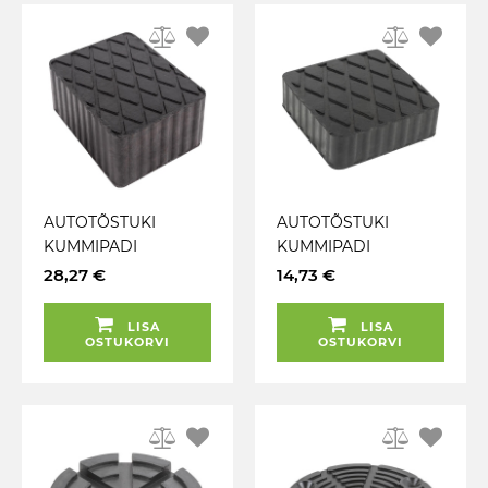
AUTOTÕSTUKI
AUTOTÕSTUKI
KUMMIPADI
KUMMIPADI
KANDILINE
KANDILINE
28,27 €
14,73 €
160X120X70MM JBM
120X120X35MM JBM
LISA
LISA
OSTUKORVI
OSTUKORVI