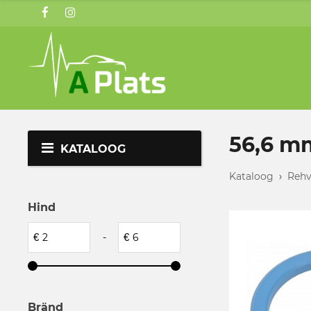
56,6 m
KATALOOG
Kataloog
›
Rehv
Hind
€
-
€
Bränd