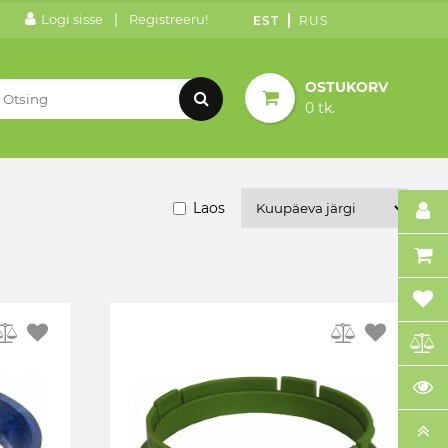
|
Logi sisse
Registreeru!
EST
RUS
OSTUKORV
0 tk.
Laos