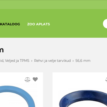
KATALOOG
ZOO APLATS
m
id, Veljed ja TPMS
›
Rehvi ja velje tarvikud
›
56,6 mm