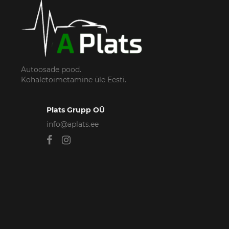
Autoosade pood.
Kohaletoimetamine üle Eesti.
Plats Grupp OÜ
info@aplats.ee