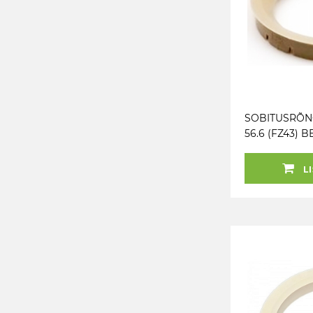
SOBITUSRÕNG
56.6 (FZ43) B
LI