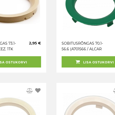
2,95 €
AS 73.1-
SOBITUSRÕNGAS 70.1-
EEZ. 1TK
56.6 (A701566 / ALCAR
Z1345) 1TK
SA OSTUKORVI
LISA OSTUKORVI