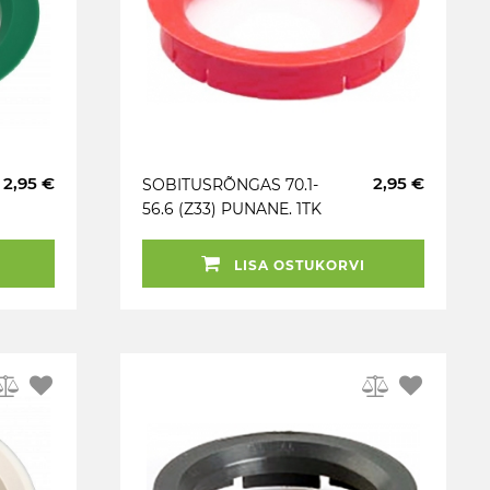
2,95 €
2,95 €
SOBITUSRÕNGAS 70.1-
56.6 (Z33) PUNANE. 1TK
LISA OSTUKORVI