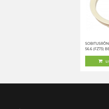
SOBITUSRÕNG
56.6 (FZ73) B
LI