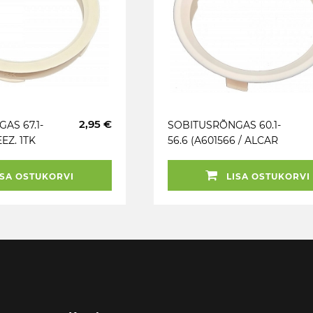
2,95 €
AS 67.1-
SOBITUSRÕNGAS 60.1-
EEZ. 1TK
56.6 (A601566 / ALCAR
Z1358) VALGE. 1TK
SA OSTUKORVI
LISA OSTUKORVI