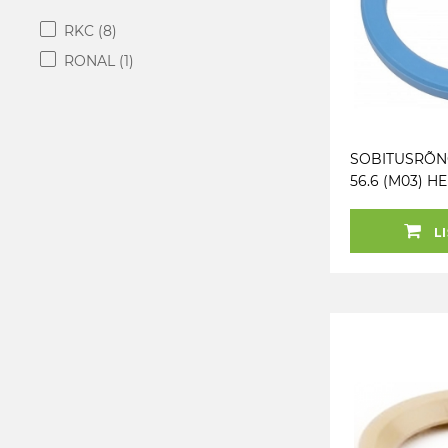
RKC
(8)
RONAL
(1)
SOBITUSRÕNG
56.6 (M03) H
(MOMO. MILLE
1TK
LI