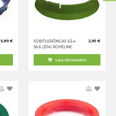
5,89 €
2,95 €
SOBITUSRÕNGAS 63.4-
56.6 (Z04) ROHELINE.
1TK
LISA OSTUKORVI