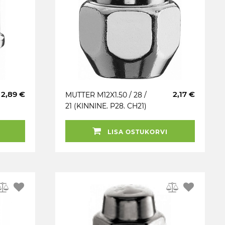
2,89 €
2,17 €
MUTTER M12X1.50 / 28 /
21 (KINNINE. P28. CH21)
CL8 KIA OE.
KROOMITUD
LISA OSTUKORVI