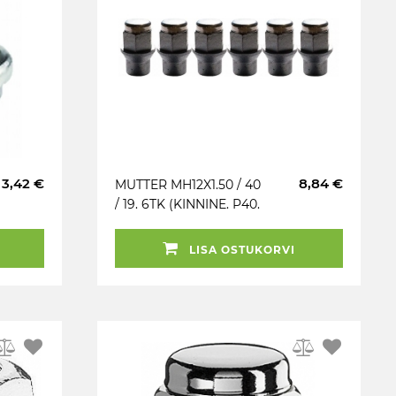
3,42 €
8,84 €
MUTTER MH12X1.50 / 40
/ 19. 6TK (KINNINE. P40.
CH19. 60°+HÜLSS
17.4X14MM.) RONAL
LISA OSTUKORVI