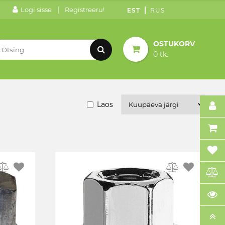
|
Logi sisse
Registreeru!
EST
RUS
OSTUKORV
0 tk.
Laos