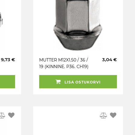
9,73 €
3,04 €
MUTTER M12X1.50 / 36 /
19 (KINNINE. P36. CH19)
INOX PEA (CHE / OPE)
LISA OSTUKORVI