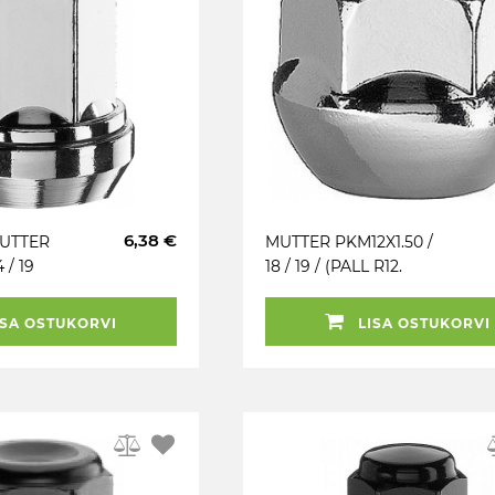
6,38 €
MUTTER
MUTTER PKM12X1.50 /
 / 19
18 / 19 / (PALL R12.
P34. CH19)
AVATUD. P18. CH19)
SA OSTUKORVI
LISA OSTUKORVI