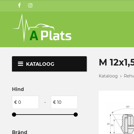
M 12x1,
KATALOOG
Kataloog
›
Rehv
Hind
€
-
€
Bränd