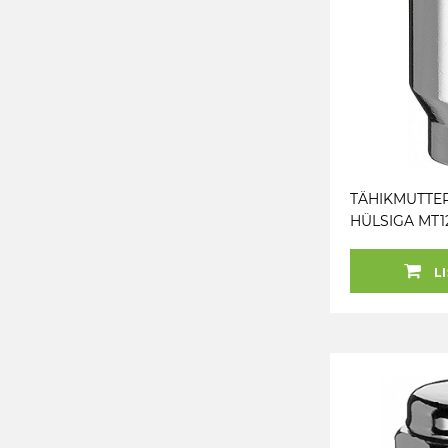
TÄHIKMUTTE
HÜLSIGA MT12
/ - (P35. 60°+
/ 6MM) 21.6M
LI