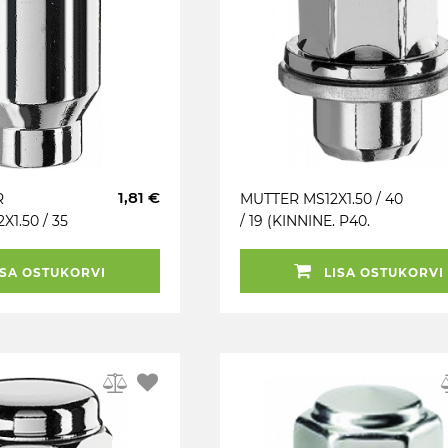
1,81 €
R
MUTTER MS12X1.50 / 40
X1.50 / 35
/ 19 (KINNINE. P40.
HÜLSS 15.7
CH19. SEIB 30MM)
M
LAME IST (JAGUAR OE)
SA OSTUKORVI
LISA OSTUKORVI