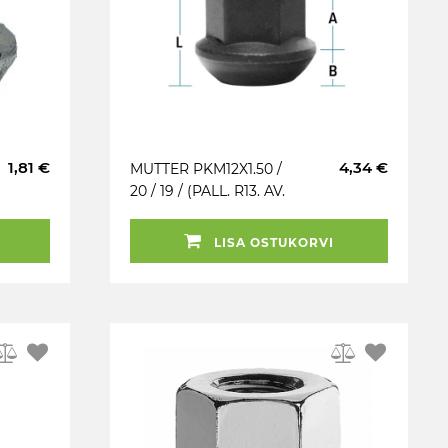
1,81 €
4,34 €
MUTTER PKM12X1.50 /
20 / 19 / (PALL. R13. AV.
P20. CH19)
LISA OSTUKORVI