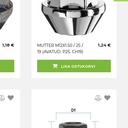
1,18 €
1,24 €
MUTTER M12X1.50 / 25 /
19 (AVATUD. P25. CH19)
DE41 / S FARAD
LISA OSTUKORVI