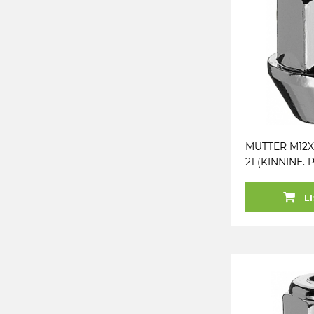
MUTTER M12X1.
21 (KINNINE. 
INOX PEA. M
LI