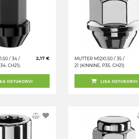
2,17 €
50 / 34 /
MUTTER M12X1.50 / 35 /
34. CH21).
21 (KINNINE. P35. CH21)
CL8 KIA OE.
KROOMITUD.
SA OSTUKORVI
LISA OSTUKORVI
PLEKKVELJELE