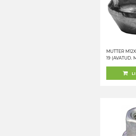
MUTTER M12X1.
19 (AVATUD. 
P15. CH19) DE
FARAD
LI