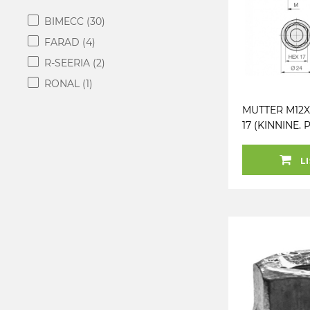
BIMECC
(30)
FARAD
(4)
R-SEERIA
(2)
RONAL
(1)
MUTTER M12X1.
17 (KINNINE. 
ISO 8. MUST 
BLACK)
LI