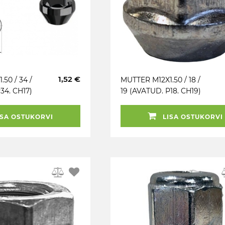
1,52 €
50 / 34 /
MUTTER M12X1.50 / 18 /
P34. CH17)
19 (AVATUD. P18. CH19)
(SPECIAL
MADAL
SA OSTUKORVI
LISA OSTUKORVI