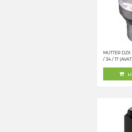
MUTTER DZX 
/ 34 / 17 (AVA
CH17. 60°+HÜL
10MM)
LI