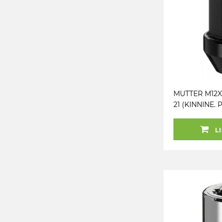
MUTTER M12X1.
21 (KINNINE. P
MUST
LI