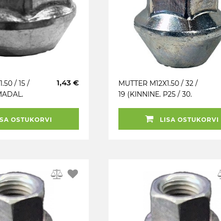
1,43 €
50 / 15 /
MUTTER M12X1.50 / 32 /
MADAL.
19 (KINNINE. P25 / 30.
29 / S
CH19) DE57 / S. FORD
OE -2012 ALTERNATIIV
SA OSTUKORVI
LISA OSTUKORVI