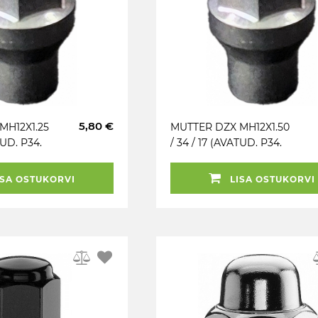
5,80 €
MH12X1.25
MUTTER DZX MH12X1.50
TUD. P34.
/ 34 / 17 (AVATUD. P34.
SS 15.7 /
CH17. 60°+HÜLSS 15.7 /
10MM)
SA OSTUKORVI
LISA OSTUKORVI