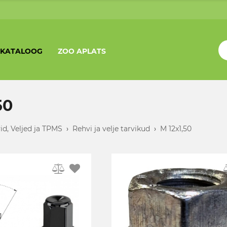
KATALOOG
ZOO APLATS
50
id, Veljed ja TPMS
›
Rehvi ja velje tarvikud
›
M 12x1,50