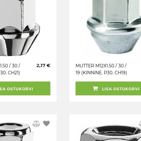
2,17 €
50 / 30 /
MUTTER M12X1.50 / 30 /
P30. CH21)
19 (KINNINE. P30. CH19)
AZDA OE
FORD OE 2012- (SUUR
KOONUS)
SA OSTUKORVI
LISA OSTUKORVI