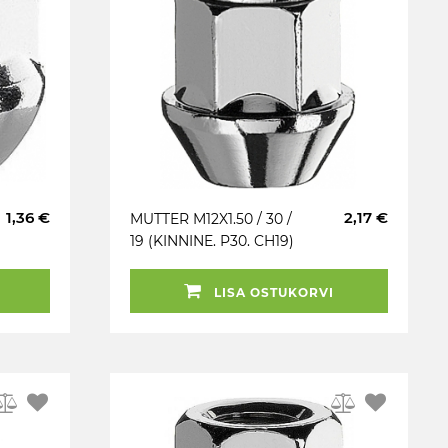
1,36 €
2,17 €
MUTTER M12X1.50 / 30 /
19 (KINNINE. P30. CH19)
INOX PEA (BMW E12)
LISA OSTUKORVI