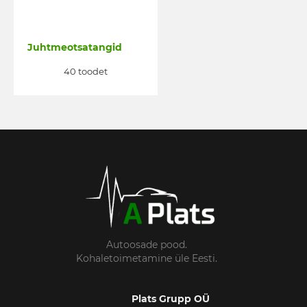
Juhtmeotsatangid
40 toodet
Autoosade pood.
Kohaletoimetamine üle Eesti.
Plats Grupp OÜ