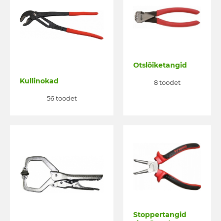
Otslõiketangid
Kullinokad
8 toodet
56 toodet
Stoppertangid