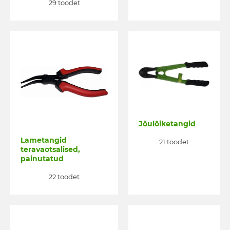
29 toodet
Jõulõiketangid
Lametangid
21 toodet
teravaotsalised,
painutatud
22 toodet