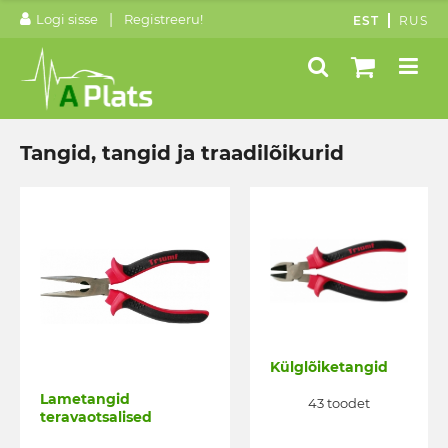
|
Logi sisse
Registreeru!
EST
RUS
Tangid, tangid ja traadilõikurid
Külglõiketangid
Lametangid
43 toodet
teravaotsalised