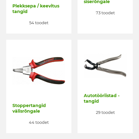
siserõngale
Plekksepa / keevitus
tangid
73 toodet
54 toodet
Autotööriistad -
tangid
Stoppertangid
välisrõngale
29 toodet
44 toodet