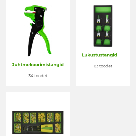
Lukustustangid
Juhtmekoorimistangid
63 toodet
34 toodet