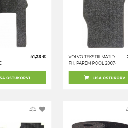
41,23 €
VOLVO TEKSTIILMATID
ID
FH. PAREM POOL 2007-
 VASAK
SA OSTUKORVI
LISA OSTUKORVI