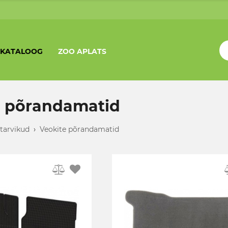
KATALOOG
ZOO APLATS
e põrandamatid
tarvikud
›
Veokite põrandamatid