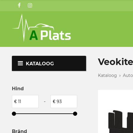
Veokit
KATALOOG
Kataloog
›
Auto
Hind
€
-
€
Bränd