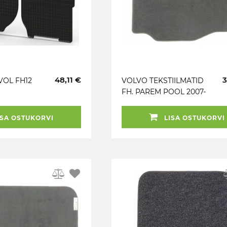
48,11 €
3
VOL FH12
VOLVO TEKSTIILMATID
FH. PAREM POOL 2007-
TAFT
SA OSTUKORVI
LISA OSTUKORVI