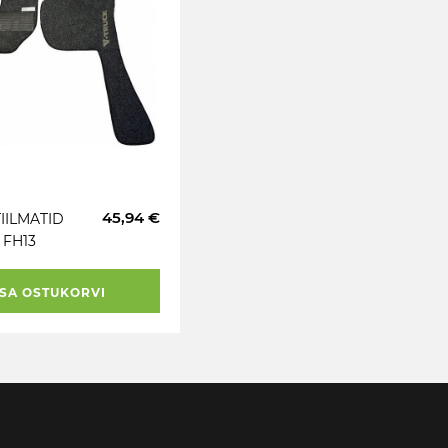
45,94 €
IILMATID
 FH13
SA OSTUKORVI