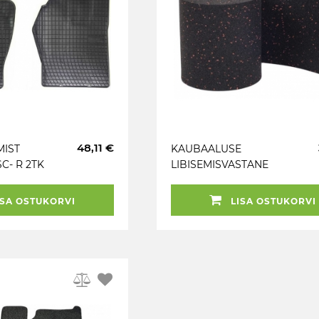
48,11 €
MIST
KAUBAALUSE
C- R 2TK
LIBISEMISVASTANE
MATT 5X0.25M 8MM
SA OSTUKORVI
LISA OSTUKORVI