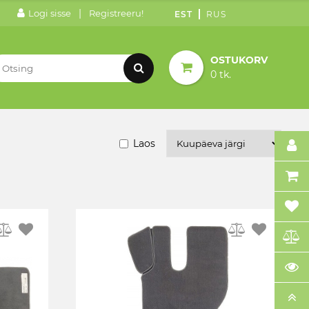
|
Logi sisse
Registreeru!
EST
RUS
OSTUKORV
0 tk.
Laos