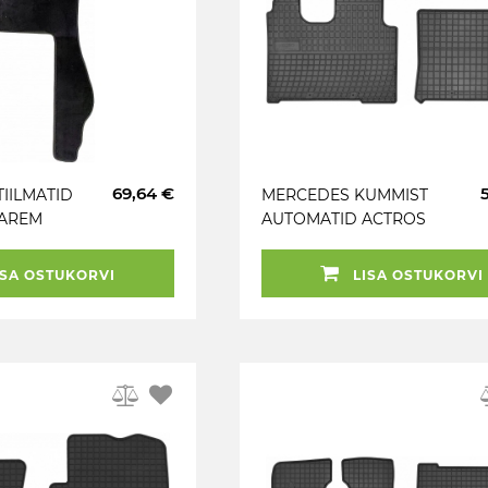
69,64 €
TIILMATID
MERCEDES KUMMIST
 PAREM
AUTOMATID ACTROS
MP4 WIDE 12- EL TORO
SA OSTUKORVI
LISA OSTUKORVI