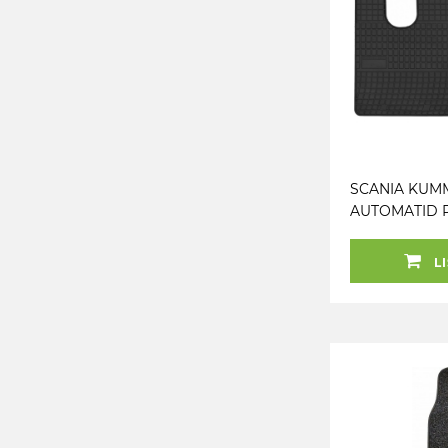
SCANIA KUM
AUTOMATID RI
OSA) EL TOR
LI