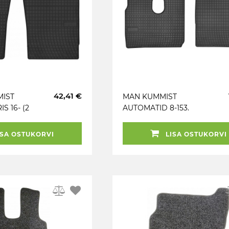
42,41 €
MIST
MAN KUMMIST
S 16- (2
AUTOMATID 8-153.
O
L2000 94-05 EL TORO
SA OSTUKORVI
LISA OSTUKORVI