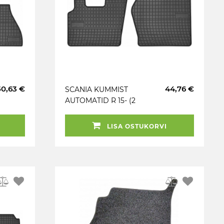
50,63 €
44,76 €
SCANIA KUMMIST
AUTOMATID R 15- (2
OSA) EL TORO
LISA OSTUKORVI