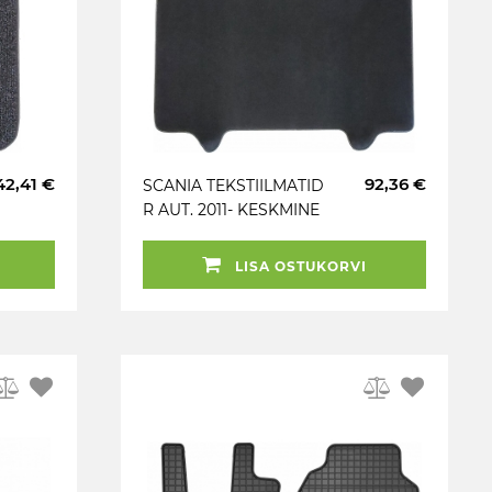
42,41 €
92,36 €
SCANIA TEKSTIILMATID
R AUT. 2011- KESKMINE
OSA TAFT
LISA OSTUKORVI