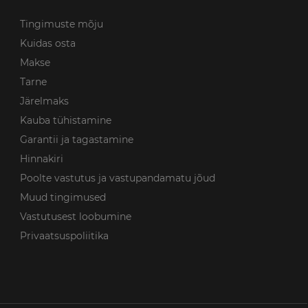
Tingimuste mõju
Kuidas osta
Makse
Tarne
Järelmaks
Kauba tühistamine
Garantii ja tagastamine
Hinnakiri
Poolte vastutus ja vastupandamatu jõud
Muud tingimused
Vastutusest loobumine
Privaatsuspoliitika