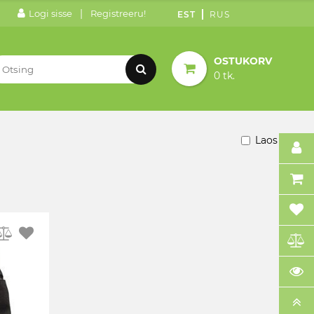
|
Logi sisse
Registreeru!
EST
RUS
OSTUKORV
0 tk.
Laos