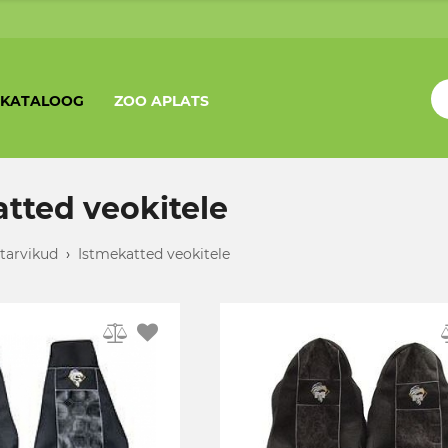
KATALOOG
ZOO APLATS
tted veokitele
tarvikud
›
Istmekatted veokitele