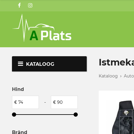
Istmeka
KATALOOG
Kataloog
›
Auto
Hind
€
-
€
Bränd