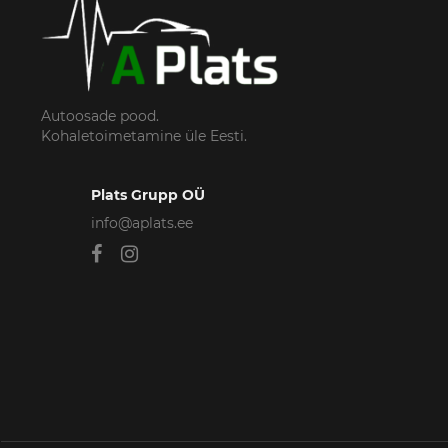
Autoosade pood.
Kohaletoimetamine üle Eesti.
Plats Grupp OÜ
info@aplats.ee