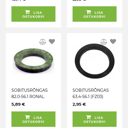
MILLE MIGLIA) 1TK
LISA
LISA
OSTUKORVI
OSTUKORVI
SOBITUSRÕNGAS
SOBITUSRÕNGAS
82.0-56.1 RONAL.
63.4-56.1 (FZ03)
ROHELINE. FAASIGA
TUMEHALL. 1TK
5,89 €
2,95 €
LISA
LISA
OSTUKORVI
OSTUKORVI