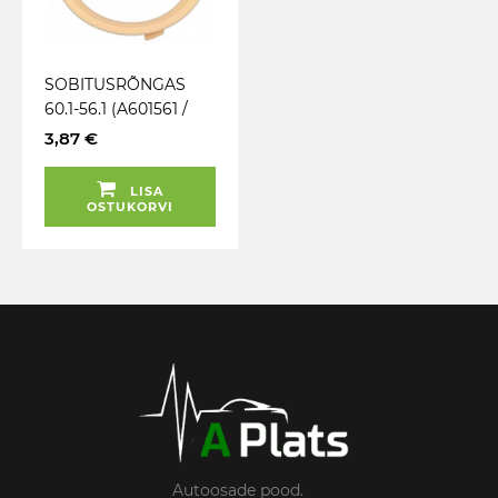
SOBITUSRÕNGAS
60.1-56.1 (A601561 /
ALCAR Z1336) BEEZ.
3,87 €
1TK
LISA
OSTUKORVI
Autoosade pood.