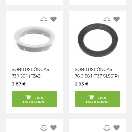
SOBITUSRÕNGAS
SOBITUSRÕNGAS
73.1-56.1 (FZ42)
76.0-56.1 (T37-SL561P)
VALGE. 1TK
TUMEHALL (MAK.
3,87 €
2,95 €
TSW) 1TK
LISA
LISA
OSTUKORVI
OSTUKORVI