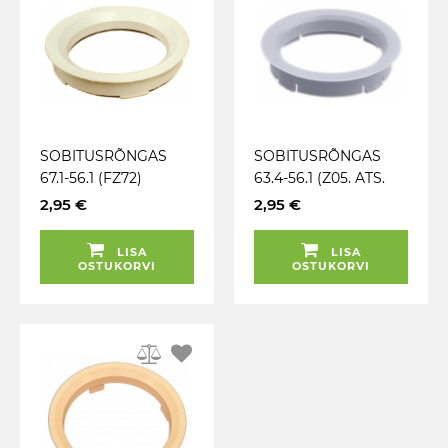
SOBITUSRÕNGAS
SOBITUSRÕNGAS
67.1-56.1 (FZ72)
63.4-56.1 (Z05. ATS.
VALGE. 1TK
RIAL. ANZIO)
2,95 €
2,95 €
ELEVANDILUU. 1TK
LISA
LISA
OSTUKORVI
OSTUKORVI