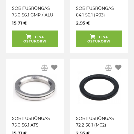
SOBITUSRÕNGAS
SOBITUSRÕNGAS
75.0-56.1 GMP / ALU
64.1-56.1 (R03)
ROHELINE. 1TK
15,71 €
2,95 €
LISA
LISA
OSTUKORVI
OSTUKORVI
SOBITUSRÕNGAS
SOBITUSRÕNGAS
75.0-56.1 ATS
72.2-56.1 (M02)
(METALL) 1TK
TUMEHALL (MOMO.
15,71 €
2,95 €