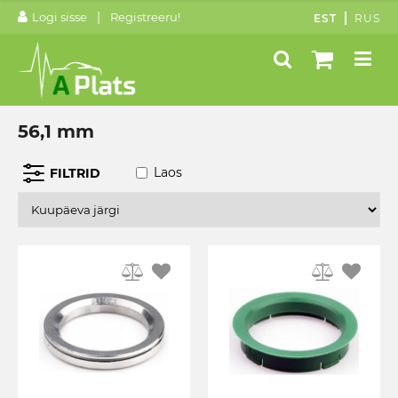
|
Logi sisse
Registreeru!
EST
RUS
56,1 mm
Laos
FILTRID