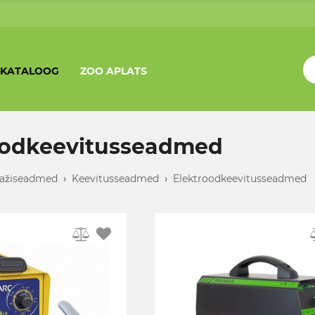
KATALOOG
ZOO APLATS
oodkeevitusseadmed
ažiseadmed
›
Keevitusseadmed
›
Elektroodkeevitusseadmed