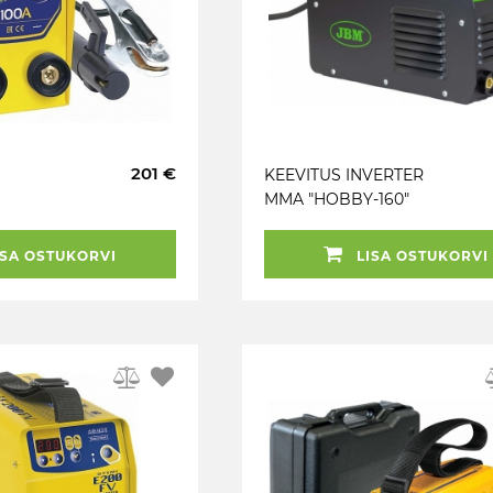
201 €
KEEVITUS INVERTER
MMA "HOBBY-160"
160A ANTI-STICK.
KANDMISKÄEPIDE JBM
SA OSTUKORVI
LISA OSTUKORVI