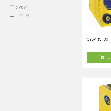
GYS
(4)
JBM
(2)
GYSARC 100
LI