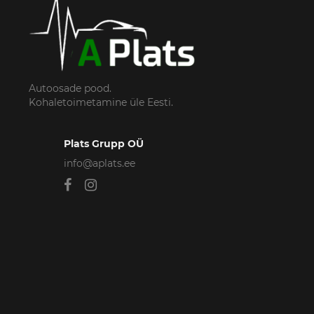
Autoosade pood.
Kohaletoimetamine üle Eesti.
Plats Grupp OÜ
info@aplats.ee