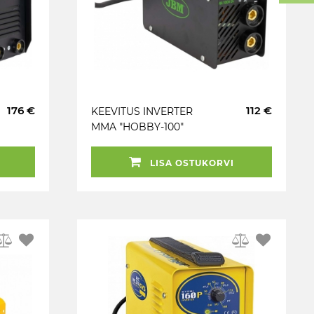
176 €
112 €
KEEVITUS INVERTER
MMA "HOBBY-100"
100A ANTI-STICK.
KANDERIHM JBM
LISA OSTUKORVI