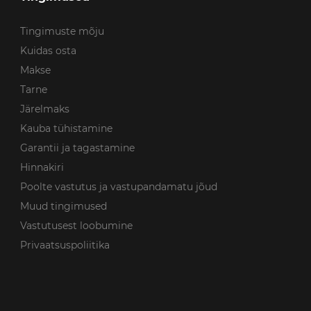
Tingimuste mõju
Kuidas osta
Makse
Tarne
Järelmaks
Kauba tühistamine
Garantii ja tagastamine
Hinnakiri
Poolte vastutus ja vastupandamatu jõud
Muud tingimused
Vastutusest loobumine
Privaatsuspoliitika