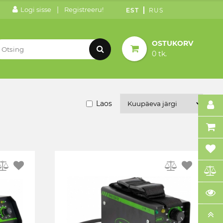
|
Logi sisse
Registreeru!
EST
RUS
OSTUKORV
0 tk.
Laos