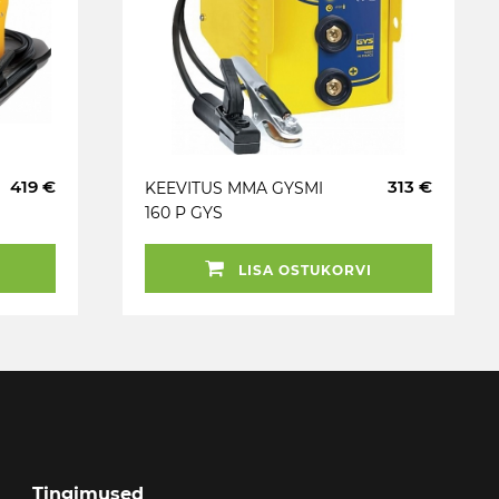
419 €
313 €
KEEVITUS MMA GYSMI
160 P GYS
LISA OSTUKORVI
Tingimused