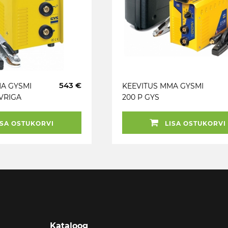
543 €
A GYSMI
KEEVITUS MMA GYSMI
VRIGA
200 P GYS
SA OSTUKORVI
LISA OSTUKORVI
Kataloog