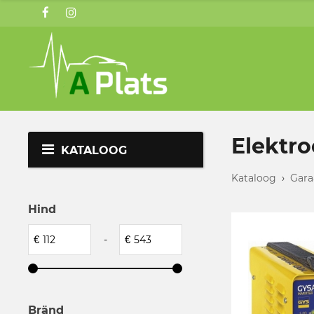
Elektr
KATALOOG
Kataloog
›
Gara
Hind
€
-
€
Bränd