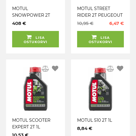
MOTUL
MOTUL STREET
SNOWPOWER 2T
RIDER 2T PEUGEOUT
ESTER 60L
1L
408 €
10,95 €
6,47 €
(POOLSÜNT.)
LISA
LISA
OSTUKORVI
OSTUKORVI
MOTUL SCOOTER
MOTUL 510 2T 1L
EXPERT 2T 1L
8,84 €
10,53 €