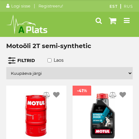
|
Logi sisse
Registreeru!
EST
RUS
Motoõli 2T semi-synthetic
Laos
FILTRID
-41%