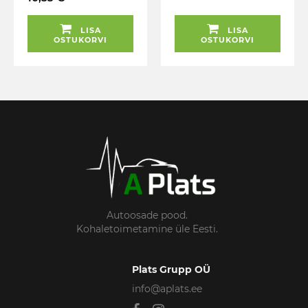
LISA
LISA
OSTUKORVI
OSTUKORVI
Autoosade pood.
Kohaletoimetamine üle Eesti.
Plats Grupp OÜ
info@aplats.ee