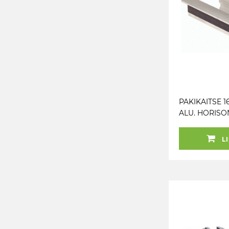
PAKIKAITSE 
ALU. HORISO
RIHVELDUS K
LI