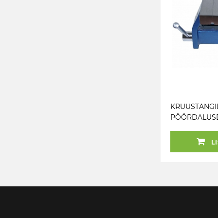
KRUUSTANGI
PÖÖRDALUSE
VALUTERASE
TRIUMF
LI