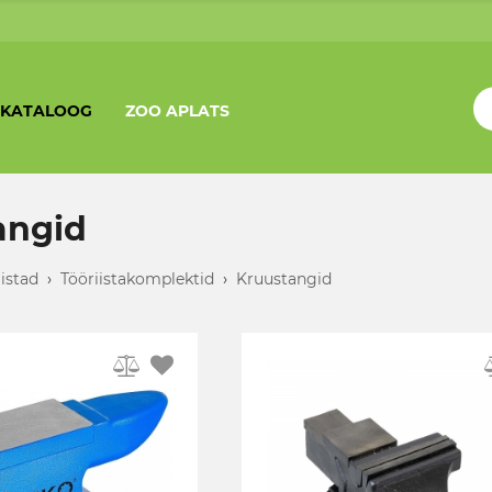
KATALOOG
ZOO APLATS
angid
iistad
›
Tööriistakomplektid
›
Kruustangid