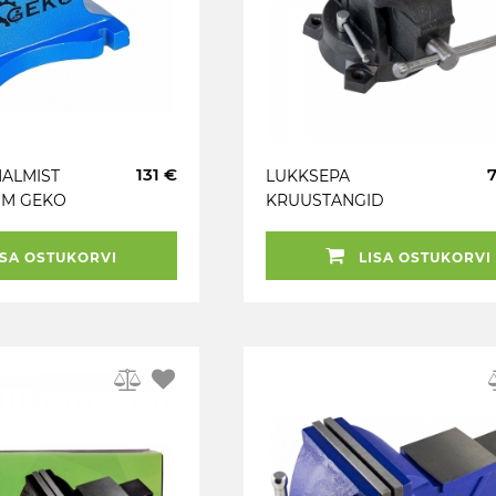
131 €
MALMIST
LUKKSEPA
MM GEKO
KRUUSTANGID
PÖÖRDALUSEL 100MM.
MEHHAANIKUTELE.
SA OSTUKORVI
LISA OSTUKORVI
HAARE 75MM JBM