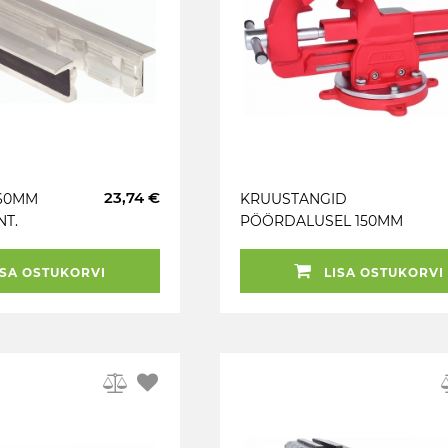
23,74 €
160MM
KRUUSTANGID
NT.
PÖÖRDALUSEL 150MM
S TOOLS
KS TOOLS
SA OSTUKORVI
LISA OSTUKORVI