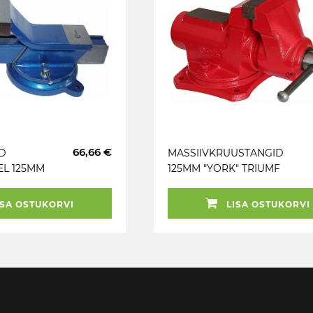
66,66 €
D
MASSIIVKRUUSTANGID
L 125MM
125MM "YORK" TRIUMF
ST
SA OSTUKORVI
LISA OSTUKORVI