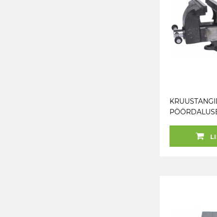
KRUUSTANGI
PÖÖRDALUSEL
200MM KS T
LI