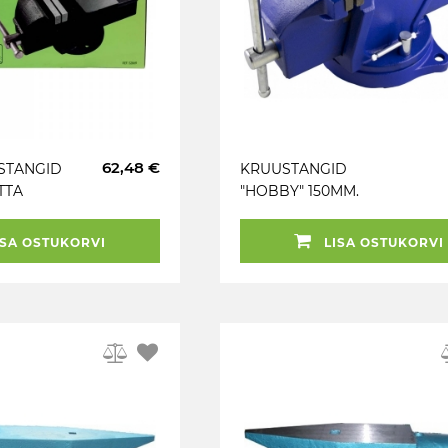
62,48 €
STANGID
KRUUSTANGID
TTA
"HOBBY" 150MM.
PAKI
HAARE 125MM
) JBM
PÖÖRATAV ALUS JBM
SA OSTUKORVI
LISA OSTUKORVI