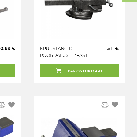
70,89 €
311 €
KRUUSTANGID
PÖÖRDALUSEL "FAST
TYPE". KIIRAVAMISE
MAHHANISMIGA.
LISA OSTUKORVI
150MM JBM