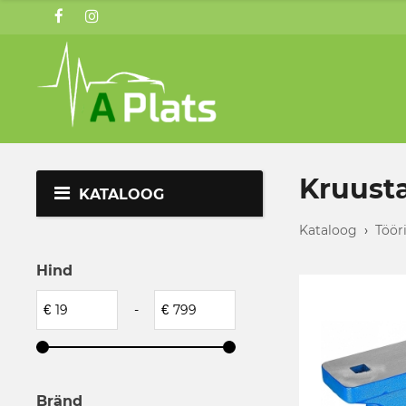
Kruust
KATALOOG
Kataloog
›
Töör
Hind
€
-
€
Bränd