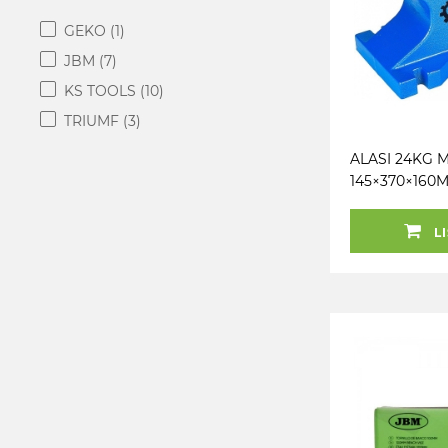
GEKO
(1)
JBM
(7)
KS TOOLS
(10)
TRIUMF
(3)
ALASI 24KG 
145×370×160
LI