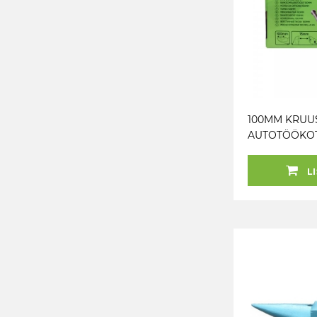
100MM KRUU
AUTOTÖÖKO
VALUTERAS (
HAARE 75 MM
LI