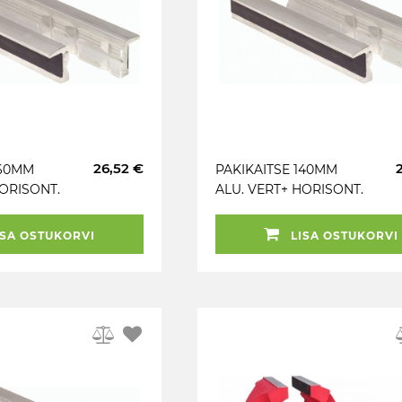
26,52 €
160MM
PAKIKAITSE 140MM
HORISONT.
ALU. VERT+ HORISONT.
LS
RIHV. KS TOOLS
SA OSTUKORVI
LISA OSTUKORVI