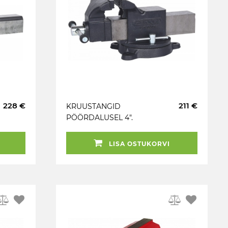
228 €
211 €
KRUUSTANGID
PÖÖRDALUSEL 4".
100MM KS TOOLS
LISA OSTUKORVI