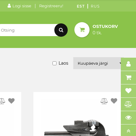
|
Logi sisse
Registreeru!
EST
RUS
OSTUKORV
0 tk.
Laos