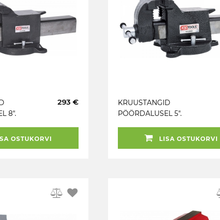
293 €
D
KRUUSTANGID
 8".
PÖÖRDALUSEL 5".
OOLS
125MM KS TOOLS
SA OSTUKORVI
LISA OSTUKORVI