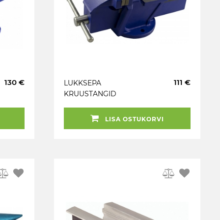
130 €
111 €
LUKKSEPA
KRUUSTANGID
LÖÖGIALASIGA. 150MM
PAKID. 125MM HAARE
LISA OSTUKORVI
JBM