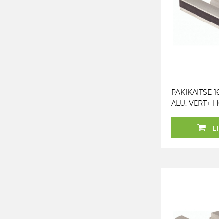
PAKIKAITSE 
ALU. VERT+ 
RIHV. KS TOO
LI