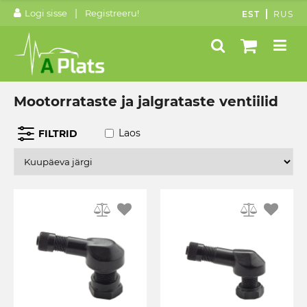
|
Logi sisse
Registreeru!
EST
RUS
Mootorrataste ja jalgrataste ventiilid
Laos
FILTRID