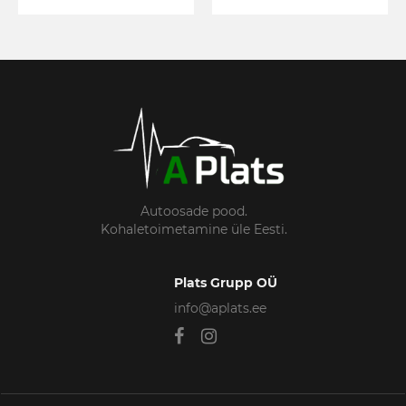
Autoosade pood.
Kohaletoimetamine üle Eesti.
Plats Grupp OÜ
info@aplats.ee