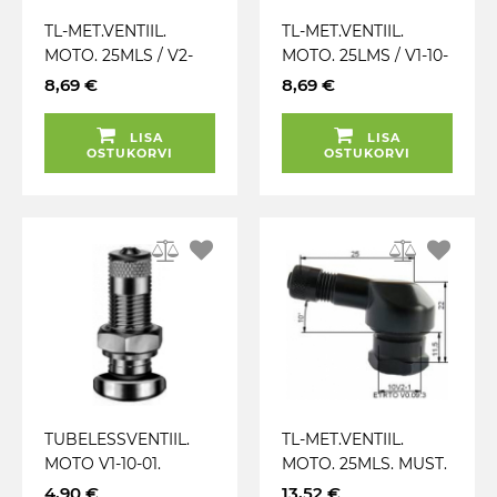
TL-MET.VENTIIL.
TL-MET.VENTIIL.
MOTO. 25MLS / V2-
MOTO. 25LMS / V1-10-
03-15. MUST. 80-
2. MUST. 80-KRAADI
8,69 €
8,69 €
KRAADI NURGAGA.
NURGAGA.
L=22.5+24MM.
L=22.5+24MM.
LISA
LISA
AVA=11.3MM
AVA=8.3MM
OSTUKORVI
OSTUKORVI
TUBELESSVENTIIL.
TL-MET.VENTIIL.
MOTO V1-10-01.
MOTO. 25MLS. MUST.
METALL 35MM.
80-KRAADI
4,90 €
13,52 €