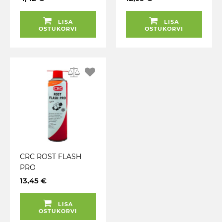
/ AE
LISA
LISA
OSTUKORVI
OSTUKORVI
CRC ROST FLASH
PRO
KÜLMUTUSEFEKTIGA
13,45 €
ERALDUSÕLI
ROOSTESURM 500ML
LISA
/ AE
OSTUKORVI