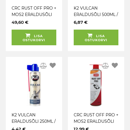
CRC RUST OFF PRO +
K2 VULCAN
MOS2 ERALDUSÕLI
ERALDUSÕLI 500ML /
ROOSTESURM 5L
AE
49,60 €
6,87 €
LISA
LISA
OSTUKORVI
OSTUKORVI
K2 VULCAN
CRC RUST OFF PRO +
ERALDUSÕLI 250ML /
MOS2 ERALDUSÕLI
AE
ROOSTESURM 500ML
4,42 €
12,99 €