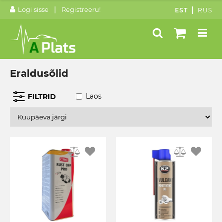
|
Logi sisse
Registreeru!
EST
RUS
Eraldusõlid
Laos
FILTRID