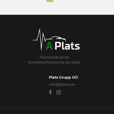
Autoosade pood.
Kohaletoimetamine üle Eesti.
Plats Grupp OÜ
info@aplats.ee