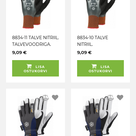
8834-11 TALVE NITRIIL.
8834-10 TALVE
TALVEVOODRIGA.
NITRIIL.
PUUTEEKRAAN.
TALVEVOODRIGA.
9,09 €
9,09 €
TÖÖKINDAD TEGERA
PUUTEEKRAAN.
TÖÖKINDAD TEGERA
LISA
LISA
OSTUKORVI
OSTUKORVI