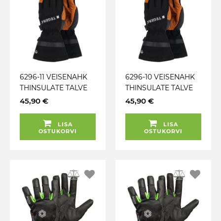
6296-11 VEISENAHK
6296-10 VEISENAHK
THINSULATE TALVE
THINSULATE TALVE
TÖÖKINDAD TEGERA
TÖÖKINDAD TEGERA
45,90 €
45,90 €
LISA
LISA
OSTUKORVI
OSTUKORVI