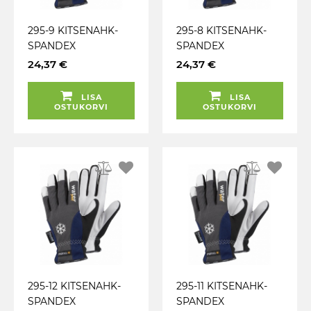
295-9 KITSENAHK-
295-8 KITSENAHK-
SPANDEX
SPANDEX
THINSULATE 40G
THINSULATE 40G
24,37 €
24,37 €
TÖÖKINDAD TEGERA
TÖÖKINDAD TEGERA
LISA
LISA
OSTUKORVI
OSTUKORVI
295-12 KITSENAHK-
295-11 KITSENAHK-
SPANDEX
SPANDEX