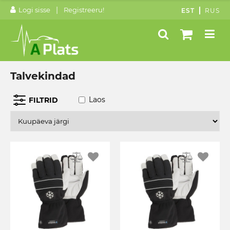
|
Logi sisse
Registreeru!
EST
RUS
Talvekindad
Laos
FILTRID