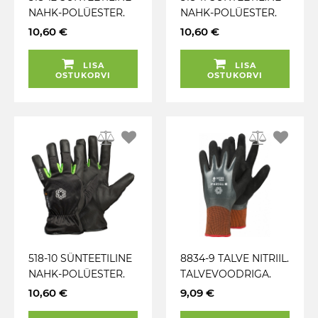
NAHK-POLÜESTER.
NAHK-POLÜESTER.
FLIIS TALVE
FLIIS TALVE
10,60 €
10,60 €
TÖÖKINDAD TEGERA
TÖÖKINDAD TEGERA
LISA
LISA
OSTUKORVI
OSTUKORVI
518-10 SÜNTEETILINE
8834-9 TALVE NITRIIL.
NAHK-POLÜESTER.
TALVEVOODRIGA.
FLIIS TALVE
PUUTEEKRAAN.
10,60 €
9,09 €
TÖÖKINDAD TEGERA
TÖÖKINDAD TEGERA