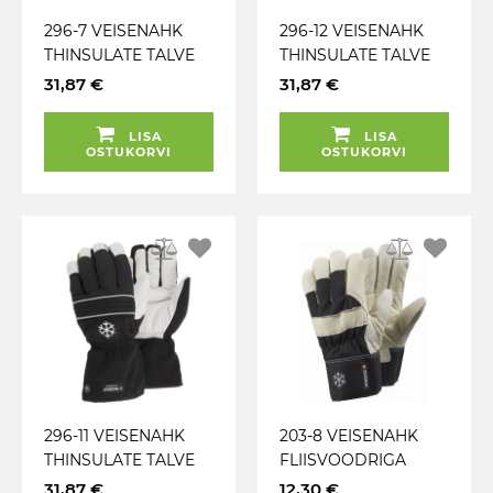
296-7 VEISENAHK
296-12 VEISENAHK
THINSULATE TALVE
THINSULATE TALVE
TÖÖKINDAD TEGERA
TÖÖKINDAD TEGERA
31,87 €
31,87 €
LISA
LISA
OSTUKORVI
OSTUKORVI
296-11 VEISENAHK
203-8 VEISENAHK
THINSULATE TALVE
FLIISVOODRIGA
TÖÖKINDAD TEGERA
TÖÖKINDAD TEGERA
31,87 €
12,30 €