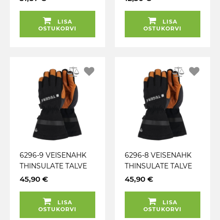
LISA
LISA
OSTUKORVI
OSTUKORVI
6296-9 VEISENAHK
6296-8 VEISENAHK
THINSULATE TALVE
THINSULATE TALVE
TÖÖKINDAD TEGERA
TÖÖKINDAD TEGERA
45,90 €
45,90 €
LISA
LISA
OSTUKORVI
OSTUKORVI