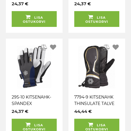
THINSULATE 40G
THINSULATE 40G
24,37 €
24,37 €
TÖÖKINDAD TEGERA
TÖÖKINDAD TEGERA
LISA
LISA
OSTUKORVI
OSTUKORVI
295-10 KITSENAHK-
7794-9 KITSENAHK
SPANDEX
THINSULATE TALVE
THINSULATE 40G
TÖÖKINDAD TEGERA
24,37 €
44,44 €
TÖÖKINDAD TEGERA
LISA
LISA
OSTUKORVI
OSTUKORVI