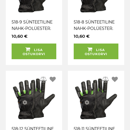
518-9 SÜNTEETILINE
518-8 SÜNTEETILINE
NAHK-POLÜESTER.
NAHK-POLÜESTER.
FLIIS TALVE
FLIIS TALVE
10,60 €
10,60 €
TÖÖKINDAD TEGERA
TÖÖKINDAD TEGERA
LISA
LISA
OSTUKORVI
OSTUKORVI
518-12 SÜNTEETILINE
518-11 SÜNTEETILINE