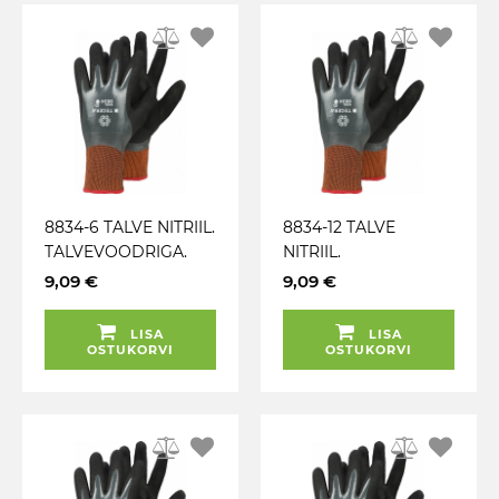
8834-6 TALVE NITRIIL.
8834-12 TALVE
TALVEVOODRIGA.
NITRIIL.
PUUTEEKRAAN.
TALVEVOODRIGA.
9,09 €
9,09 €
TÖÖKINDAD TEGERA
PUUTEEKRAAN.
TÖÖKINDAD TEGERA
LISA
LISA
OSTUKORVI
OSTUKORVI