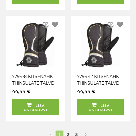
7794-8 KITSENAHK
7794-12 KITSENAHK
THINSULATE TALVE
THINSULATE TALVE
TÖÖKINDAD TEGERA
TÖÖKINDAD TEGERA
44,44 €
44,44 €
LISA
LISA
OSTUKORVI
OSTUKORVI
1
2
3