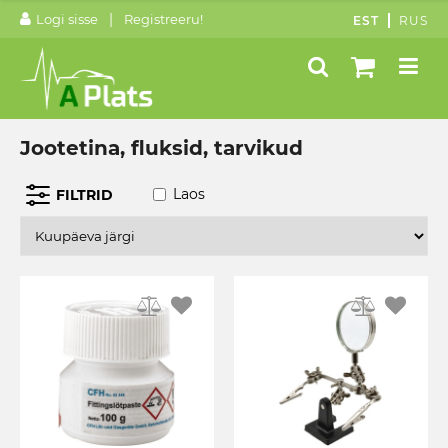
|
Logi sisse
Registreeru!
EST
RUS
Jootetina, fluksid, tarvikud
Laos
FILTRID