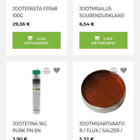
JOOTEPASTA FP348
JOOTMISALUS
100G
SUURENDUSKLAASI
GA GEKO
29,36 €
6,54 €
LISA
LISA
OSTUKORVI
OSTUKORVI
JOOTETINA 16G
JOOTMISAKTIVAATO
PURK PN EN
R / FLUX / SALZER /
29453:2000
SALTSER
3,90 €
5,32 €