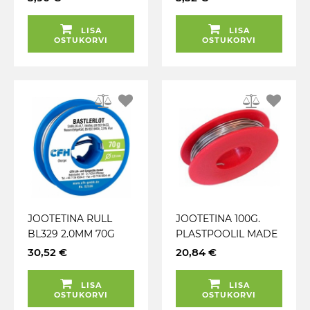
CARMOTION
METALLKARBIS 16G
MADE IN SLOVAKIA
LISA
LISA
TRIUMF
OSTUKORVI
OSTUKORVI
JOOTETINA RULL
JOOTETINA 100G.
BL329 2.0MM 70G
PLASTPOOLIL MADE
IN SLOVAKIA TRIUMF
30,52 €
20,84 €
LISA
LISA
OSTUKORVI
OSTUKORVI