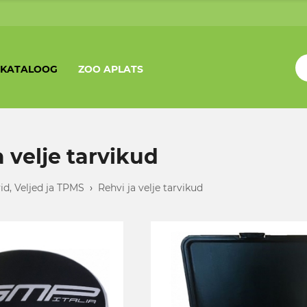
KATALOOG
ZOO APLATS
a velje tarvikud
id, Veljed ja TPMS
›
Rehvi ja velje tarvikud