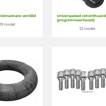
 töömasinate ventiilid
Universaalsed rehvirõhuand
(programmeeritavad)
29 toodet
52 toodet