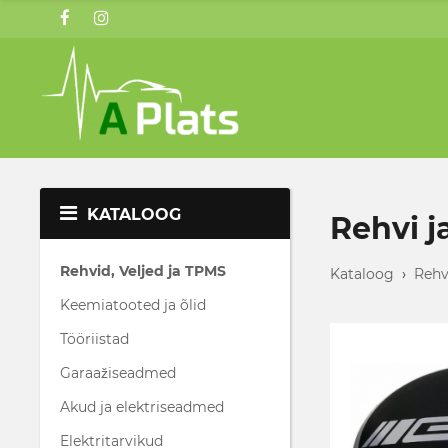
KATALOOG
Rehvi j
Rehvid, Veljed ja TPMS
Kataloog
›
Rehv
Keemiatooted ja õlid
Tööriistad
Garaažiseadmed
Akud ja elektriseadmed
Elektritarvikud