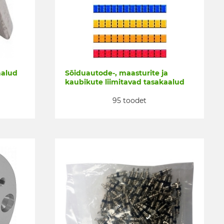
aalud
Sõiduautode-, maasturite ja
kaubikute liimitavad tasakaalud
95 toodet