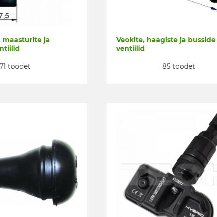
 maasturite ja
Veokite, haagiste ja busside
tiilid
ventiilid
71 toodet
85 toodet