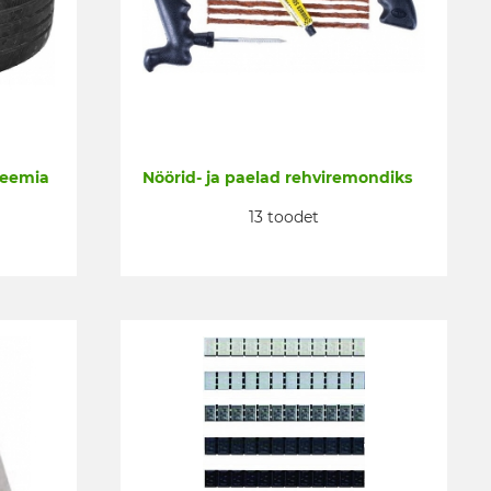
keemia
Nöörid- ja paelad rehviremondiks
13 toodet