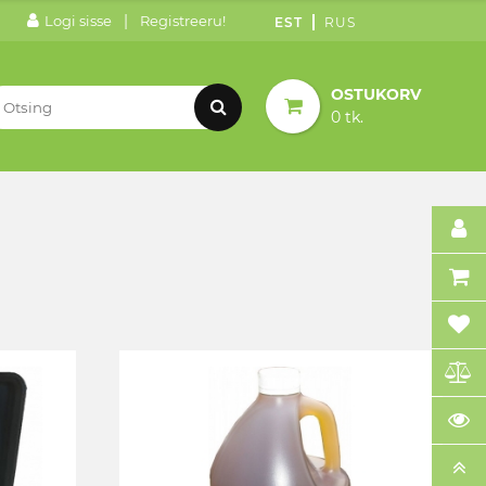
|
Logi sisse
Registreeru!
EST
RUS
OSTUKORV
0 tk.