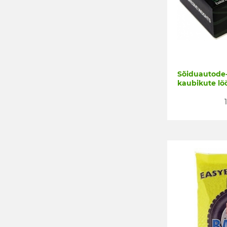
Sõiduautode-
kaubikute lö