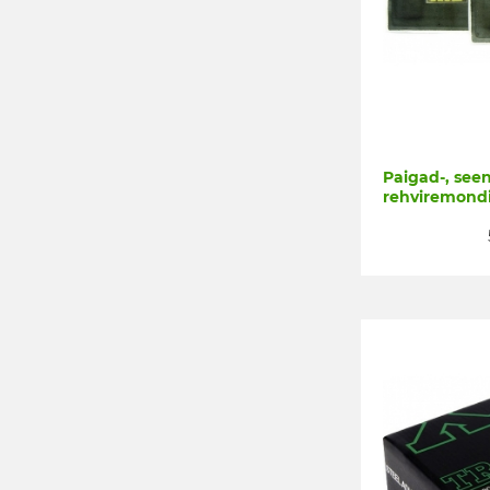
Paigad-, seen
rehviremond