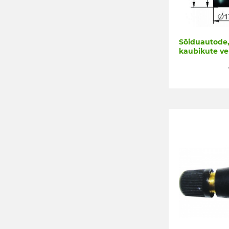
Sõiduautode,
kaubikute ven