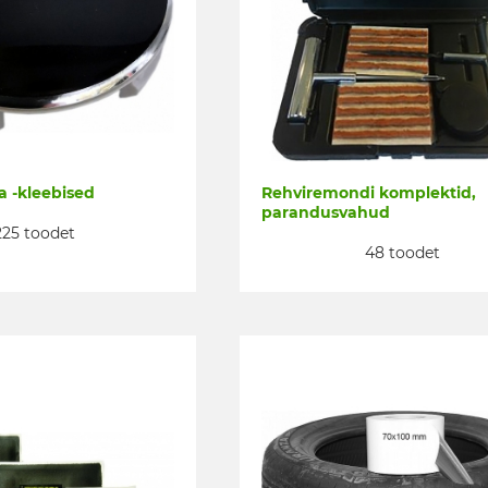
ja -kleebised
Rehviremondi komplektid,
parandusvahud
225 toodet
48 toodet