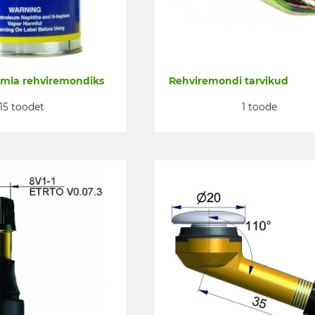
eemia rehviremondiks
Rehviremondi tarvikud
15 toodet
1 toode