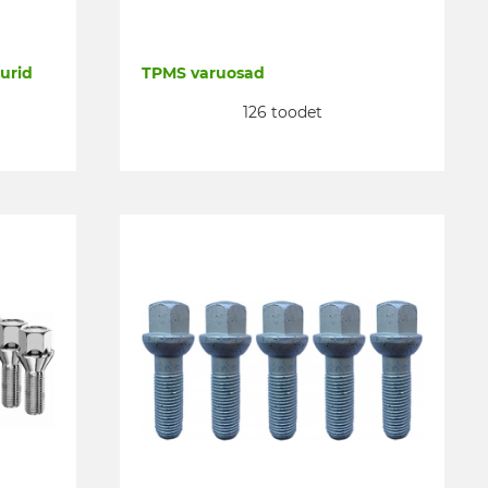
urid
TPMS varuosad
126 toodet