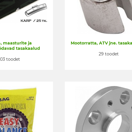
, maasturite ja
Mootorratta, ATV jne. tasak
ödavad tasakaalud
29 toodet
103 toodet