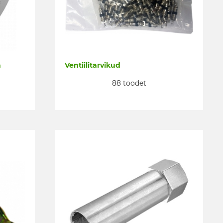
a
Ventiilitarvikud
88 toodet