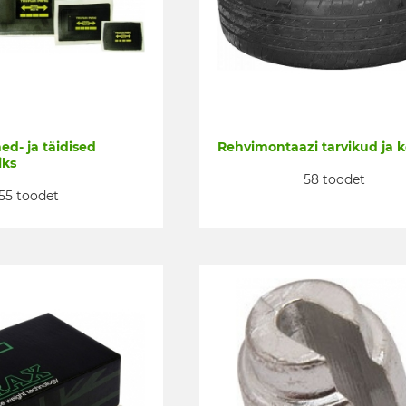
ed- ja täidised
Rehvimontaazi tarvikud ja 
iks
58 toodet
55 toodet