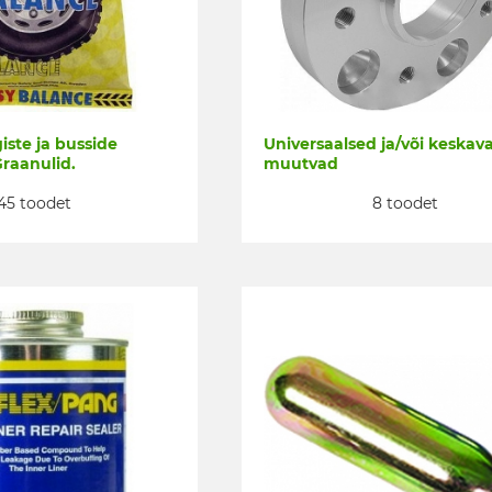
iste ja busside
Universaalsed ja/või keskav
Graanulid.
muutvad
45 toodet
8 toodet