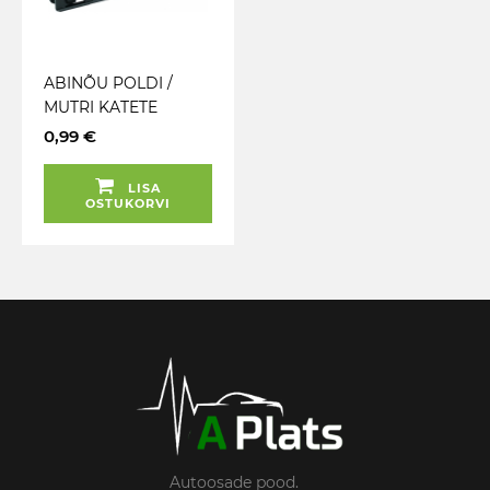
ABINÕU POLDI /
MUTRI KATETE
EEMALDAMISEKS
0,99 €
E70001
LISA
OSTUKORVI
Autoosade pood.