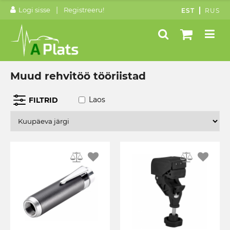
|
Logi sisse
Registreeru!
EST
RUS
Muud rehvitöö tööriistad
Laos
FILTRID