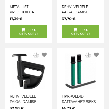
METALLIST
REHVI VELJELE
KRIIDIHOIDJA
PAIGALDAMISE
REHVIKRIIDILE (17.5
KLAMBER JBM
17,39 €
37,70 €
MM) ECORA
LISA
LISA
OSTUKORVI
OSTUKORVI
REHVI VELJELE
TIKKPOLDID
PAIGALDAMISE
RATTAVAHETUSEKS
KLAMBER REHVI
M16X1.50 (2TK)
32,98 €
14,73 €