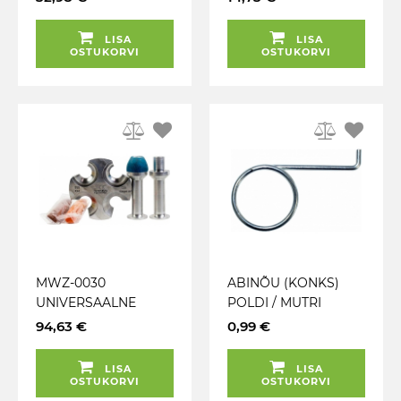
HOIDMISEKS. PLAST
JBM
LISA
LISA
OSTUKORVI
OSTUKORVI
MWZ-0030
ABINÕU (KONKS)
UNIVERSAALNE
POLDI / MUTRI
ABINÕU
KATETE
94,63 €
0,99 €
RATTAMUTRI / -
EEMALDAMISEKS
POLDI KOONUSE
BVC-CH / BIMECC
LISA
LISA
MÕÕTMISEKS
OSTUKORVI
OSTUKORVI