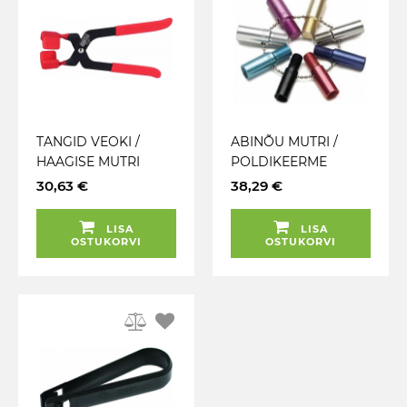
TANGID VEOKI /
ABINÕU MUTRI /
HAAGISE MUTRI
POLDIKEERME
KATETE
MÕÕTMISEKS
30,63 €
38,29 €
EEMALDAMISEKS 28-
60MM KS TOOLS
LISA
LISA
OSTUKORVI
OSTUKORVI