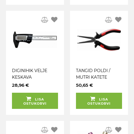
DIGINIHIK VELJE
TANGID POLDI /
KESKAVA
MUTRI KATETE
MÕÕTMISEKS. MAX
EEMALDAMISEKS KS
28,96 €
50,65 €
75MM / 0.01MM
TOOLS
DIN863 SCC
LISA
LISA
OSTUKORVI
OSTUKORVI