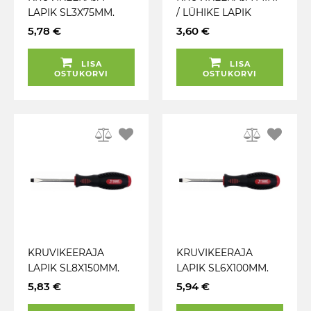
LAPIK SL3X75MM.
/ LÜHIKE LAPIK
CRV ERITERAS. 2K-
SL6X38MM. CRV
5,78 €
3,60 €
NONSLIP TRIUMF
ERITERAS. 2K-
NONSLIP TRIUMF
LISA
LISA
OSTUKORVI
OSTUKORVI
KRUVIKEERAJA
KRUVIKEERAJA
LAPIK SL8X150MM.
LAPIK SL6X100MM.
CRV ERITERAS. 2K-
CRV ERITERAS. 2K-
5,83 €
5,94 €
NONSLIP TRIUMF
NONSLIP TRIUMF