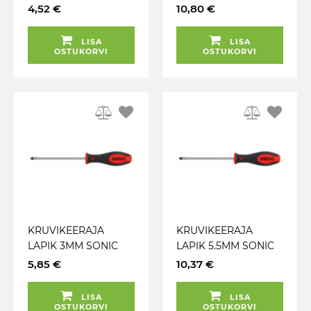
ERGOTORQUEPLUS
CRV ERITERAS.
4,52 €
10,80 €
KS TOOLS
EKSTRAPIKK! TRIUMF
LISA
LISA
OSTUKORVI
OSTUKORVI
KRUVIKEERAJA
KRUVIKEERAJA
LAPIK 3MM SONIC
LAPIK 5.5MM SONIC
5,85 €
10,37 €
LISA
LISA
OSTUKORVI
OSTUKORVI