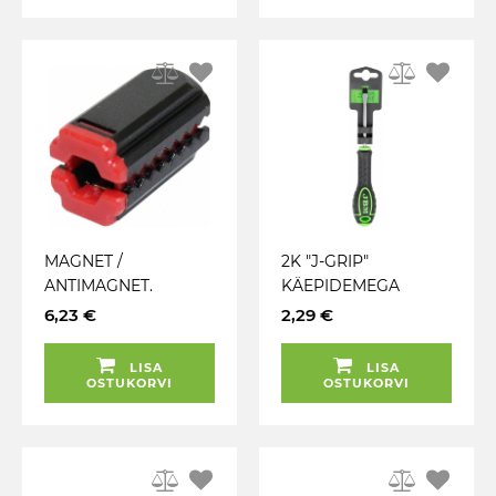
MAGNET /
2K "J-GRIP"
ANTIMAGNET.
KÄEPIDEMEGA
MAGNETISEERIJA JA
KRUVIKEERAJA
6,23 €
2,29 €
MAGNETI
LAPIK SL 5X75MM.
EEMALDAJA "SHARK"
CRV ERITERAS JBM
LISA
LISA
TRIUMF
OSTUKORVI
OSTUKORVI