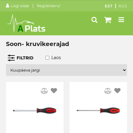
|
Logi sisse
Registreeru!
EST
RUS
Soon- kruvikeerajad
Laos
FILTRID