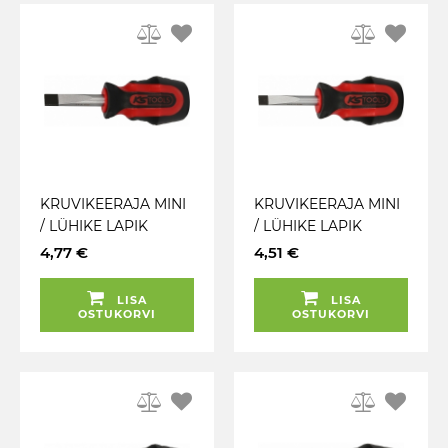
KRUVIKEERAJA MINI
KRUVIKEERAJA MINI
/ LÜHIKE LAPIK
/ LÜHIKE LAPIK
SL8X38MM.
SL6.5X38MM.
4,77 €
4,51 €
ERGOTORQUEPLUS
ERGOTORQUEPLUS
KS TOOLS
KS TOOLS
LISA
LISA
OSTUKORVI
OSTUKORVI