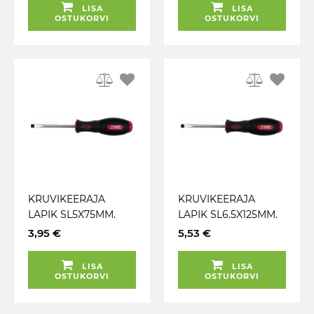
LISA
LISA
OSTUKORVI
OSTUKORVI
KRUVIKEERAJA
KRUVIKEERAJA
LAPIK SL5X75MM.
LAPIK SL6.5X125MM.
CRV ERITERAS. 2K-
CRV ERITERAS. 2K-
3,95 €
5,53 €
NONSLIP TRIUMF
NONSLIP TRIUMF
LISA
LISA
OSTUKORVI
OSTUKORVI