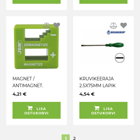
MAGNET /
KRUVIKEERAJA
ANTIMAGNET.
2.5X75MM LAPIK
MAGNETISEERIJA JA
BEARGRIP
4,21 €
4,54 €
MAGNETI
EEMALDAJA JBM
LISA
LISA
OSTUKORVI
OSTUKORVI
1
2