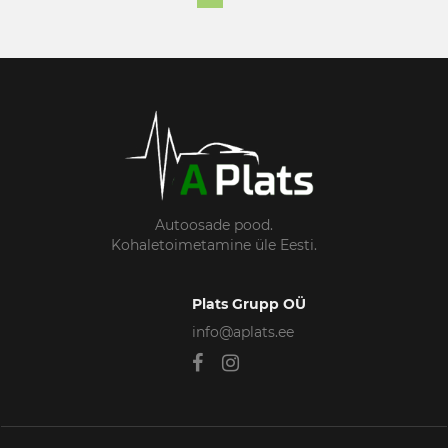
Autoosade pood.
Kohaletoimetamine üle Eesti.
Plats Grupp OÜ
info@aplats.ee