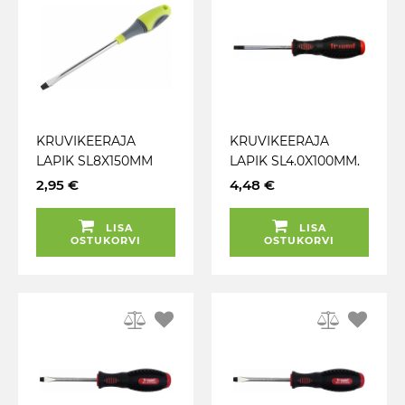
KRUVIKEERAJA
KRUVIKEERAJA
LAPIK SL8X150MM
LAPIK SL4.0X100MM.
CARMOTION
CRV ERITERAS. 2K-
2,95 €
4,48 €
NONSLIP TRIUMF
LISA
LISA
OSTUKORVI
OSTUKORVI