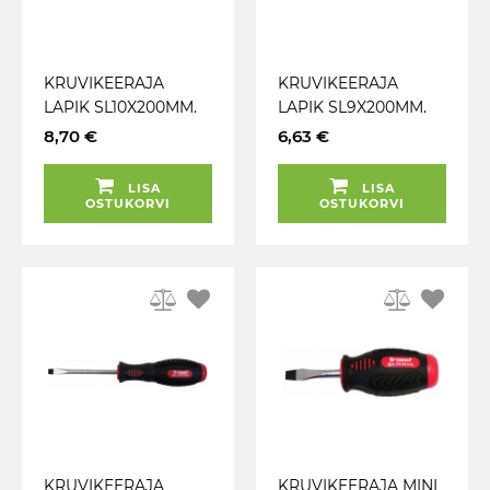
KRUVIKEERAJA
KRUVIKEERAJA
LAPIK SL10X200MM.
LAPIK SL9X200MM.
CRV ERITERAS. 2K-
CRV ERITERAS. 2K-
8,70 €
6,63 €
NONSLIP TRIUMF
NONSLIP TRIUMF
LISA
LISA
OSTUKORVI
OSTUKORVI
KRUVIKEERAJA
KRUVIKEERAJA MINI