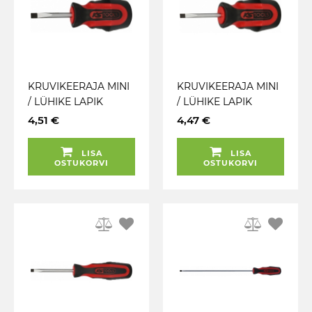
KRUVIKEERAJA MINI
KRUVIKEERAJA MINI
/ LÜHIKE LAPIK
/ LÜHIKE LAPIK
SL5X38MM.
SL4X38MM.
4,51 €
4,47 €
ERGOTORQUEPLUS
ERGOTORQUEPLUS
KS TOOLS
KS TOOLS
LISA
LISA
OSTUKORVI
OSTUKORVI