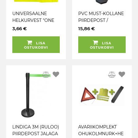
UNIVERSAALNE
PVC MUST-KOLLANE
HELKURVEST "ONE
PIIRDEPOST /
SIZE FITS ALL" M-L-
OHUPOST JALAGA
3,66 €
15,86 €
XL-XXL. CE JBM
(LIIVAGA TÄIDETAV)
KETIHOIDJAGA JBM
LISA
LISA
OSTUKORVI
OSTUKORVI
LINDIGA 3M (RULOO)
AVARIIKOMPLEKT
PIIRDEPOST JALAGA
OHUKOLMNURK+HE