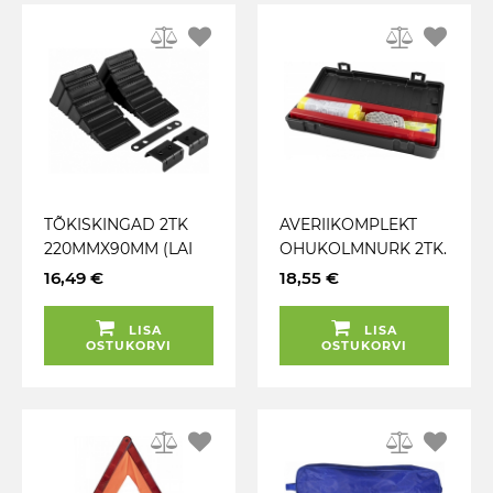
TÕKISKINGAD 2TK
AVERIIKOMPLEKT
220MMX90MM (LAI
OHUKOLMNURK 2TK.
JA KÕRGE) MAX
KINDAD. DÜNAMO-
16,49 €
18,55 €
1000KG
TASKULAMP.
ÜLEVEEREMISTUGEV
HELKURVEST JBM
LISA
LISA
US JBM
OSTUKORVI
OSTUKORVI