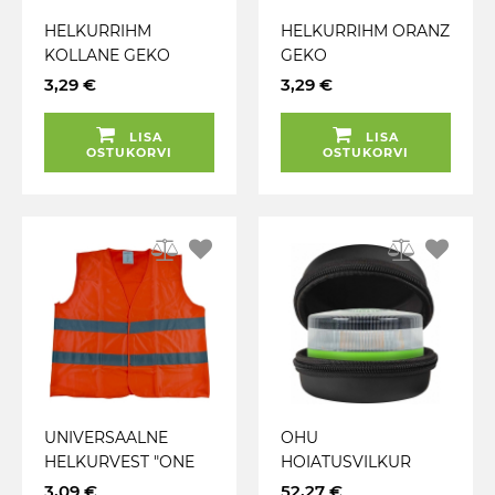
HELKURRIHM
HELKURRIHM ORANZ
KOLLANE GEKO
GEKO
3,29 €
3,29 €
LISA
LISA
OSTUKORVI
OSTUKORVI
UNIVERSAALNE
OHU
HELKURVEST "ONE
HOIATUSVILKUR
SIZE FITS ALL" M-L-
KOOS
3,09 €
52,27 €