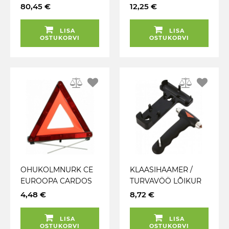
KÕRGUS 910MM JBM
LKURVEST KOTIS
80,45 €
12,25 €
JBM
LISA
LISA
OSTUKORVI
OSTUKORVI
OHUKOLMNURK CE
KLAASIHAAMER /
EUROOPA CARDOS
TURVAVÖÖ LÕIKUR
4,48 €
8,72 €
LISA
LISA
OSTUKORVI
OSTUKORVI