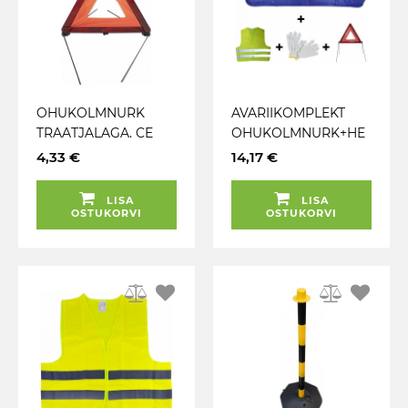
OHUKOLMNURK
AVARIIKOMPLEKT
TRAATJALAGA. CE
OHUKOLMNURK+HE
(27R032736)
LKURVEST+KINDAD+
4,33 €
14,17 €
PLASTKARBIS JBM
KOTT JBM
LISA
LISA
OSTUKORVI
OSTUKORVI