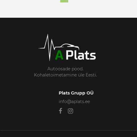
Autoosade pood.
Kohaletoimetamine üle Eesti.
Plats Grupp OÜ
info@aplats.ee