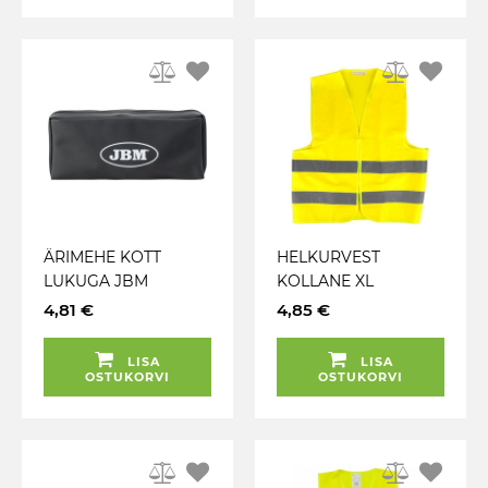
ÄRIMEHE KOTT
HELKURVEST
LUKUGA JBM
KOLLANE XL
CARMOTION
4,81 €
4,85 €
LISA
LISA
OSTUKORVI
OSTUKORVI