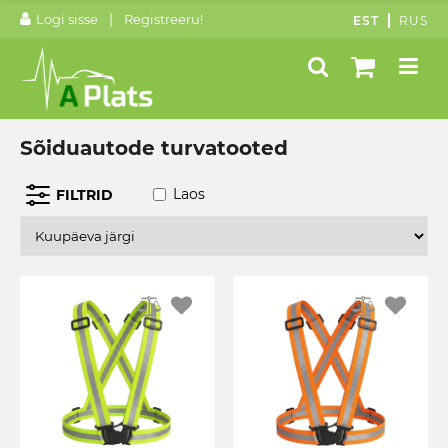
|
Logi sisse
Registreeru!
EST
RUS
Sõiduautode turvatooted
Laos
FILTRID