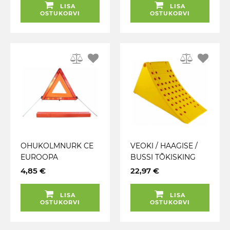
LISA
LISA
OSTUKORVI
OSTUKORVI
OHUKOLMNURK CE
VEOKI / HAAGISE /
EUROOPA
BUSSI TÕKISKING
CARMOTION
"ANTISLIP CLASSIC"
4,85 €
22,97 €
DIN76051 / CE
470X200X230MM
LISA
LISA
PLAST JBM
OSTUKORVI
OSTUKORVI