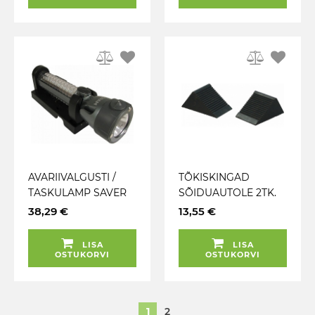
AVARIIVALGUSTI /
TÕKISKINGAD
TASKULAMP SAVER
SÕIDUAUTOLE 2TK.
LIGHT HAAMER /
KUMMIST
38,29 €
13,55 €
TURVAVÖÖ NUGA
105X75X75MM KS
OSRAM
TOOLS
LISA
LISA
OSTUKORVI
OSTUKORVI
1
2