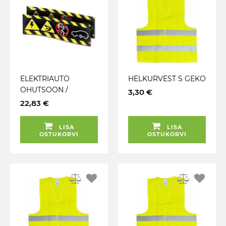
ELEKTRIAUTO
HELKURVEST S GEKO
OHUTSOON /
3,30 €
KÕRGEPINGE
22,83 €
MÄRGIS 165X500MM
JBM
LISA
LISA
OSTUKORVI
OSTUKORVI