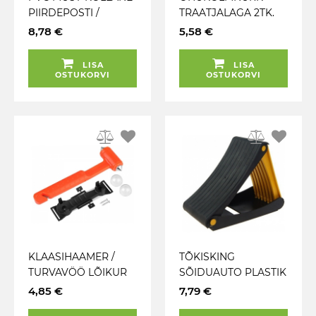
PIIRDEPOSTI /
TRAATJALAGA 2TK.
OHUPOSTI KETT 7M
PLASTKARBIS JBM
8,78 €
5,58 €
JBM
LISA
LISA
OSTUKORVI
OSTUKORVI
KLAASIHAAMER /
TÕKISKING
TURVAVÖÖ LÕIKUR
SÕIDUAUTO PLASTIK
KINNITUSKLAMBRIG
KOKKUPANDAV 1TK
4,85 €
7,79 €
A CARMOTION
CARMOTION