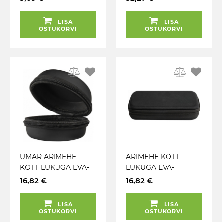
XL-XXL. ORANZ CE
GEOLOKATSIOONIGA
JBM*
(V16. NÕUTAV
LISA
LISA
HISPAANIAS) EVA-
OSTUKORVI
OSTUKORVI
PAKIS JBM
ÜMAR ÄRIMEHE
ÄRIMEHE KOTT
KOTT LUKUGA EVA-
LUKUGA EVA-
TEKSTIILPLASTIST
TEKSTIILPLASTIST
16,82 €
16,82 €
100X100X70MM JBM
240X125X60MM JBM
LISA
LISA
OSTUKORVI
OSTUKORVI