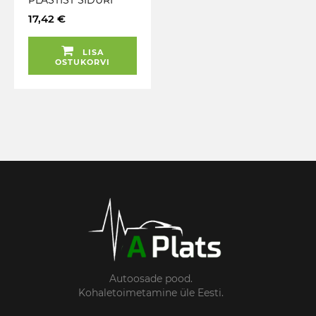
TSENTREERIJA JBM
17,42 €
LISA
OSTUKORVI
Autoosade pood.
Kohaletoimetamine üle Eesti.