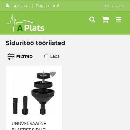
|
Logi sisse
Registreeru!
EST
RUS
Siduritöö tööriistad
Laos
FILTRID
UNUVERSAALNE
PLASTIST SIDURI