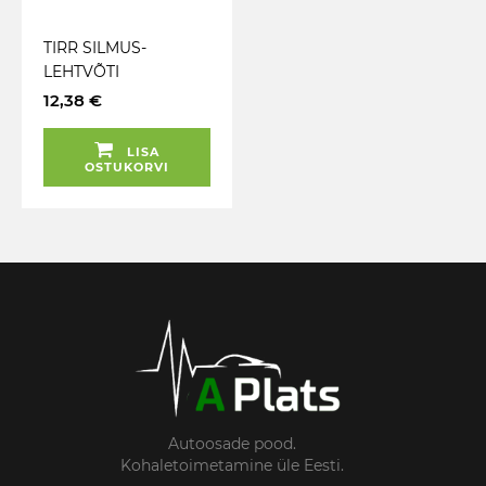
TIRR SILMUS-
LEHTVÕTI
LIIGENDIGA 8MM
12,38 €
TRIUMF
LISA
OSTUKORVI
Autoosade pood.
Kohaletoimetamine üle Eesti.