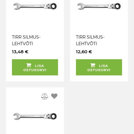
TIRR SILMUS-
TIRR SILMUS-
LEHTVÕTI
LEHTVÕTI
LIIGENDIGA 10MM
LIIGENDIGA 9MM
13,48 €
12,60 €
TRIUMF
TRIUMF
LISA
LISA
OSTUKORVI
OSTUKORVI