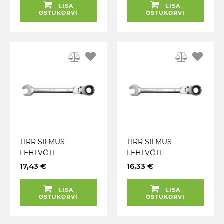
LISA
LISA
OSTUKORVI
OSTUKORVI
TIRR SILMUS-
TIRR SILMUS-
LEHTVÕTI
LEHTVÕTI
LIIGENDIGA 14MM
LIIGENDIGA 13MM
17,43 €
16,33 €
TRIUMF
TRIUMF
LISA
LISA
OSTUKORVI
OSTUKORVI