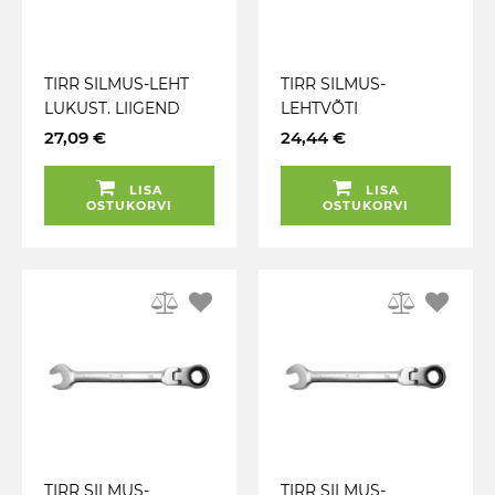
TIRR SILMUS-LEHT
TIRR SILMUS-
LUKUST. LIIGEND
LEHTVÕTI
8MM KS TOOLS
LIIGENDIGA 19MM
27,09 €
24,44 €
TRIUMF
LISA
LISA
OSTUKORVI
OSTUKORVI
TIRR SILMUS-
TIRR SILMUS-