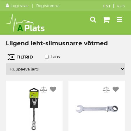
|
Logi sisse
Registreeru!
EST
RUS
Liigend leht-silmusnarre võtmed
Laos
FILTRID