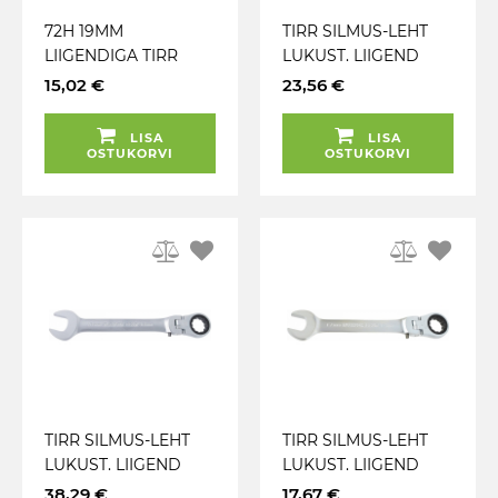
72H 19MM
TIRR SILMUS-LEHT
LIIGENDIGA TIRR
LUKUST. LIIGEND
SILMUS-LEHTVÕTI.
19MM KS TOOLS
15,02 €
23,56 €
RIPUTUSPAKEND
JBM
LISA
LISA
OSTUKORVI
OSTUKORVI
TIRR SILMUS-LEHT
TIRR SILMUS-LEHT
LUKUST. LIIGEND
LUKUST. LIIGEND
18MM KS TOOLS
17MM KS TOOLS
38,29 €
17,67 €