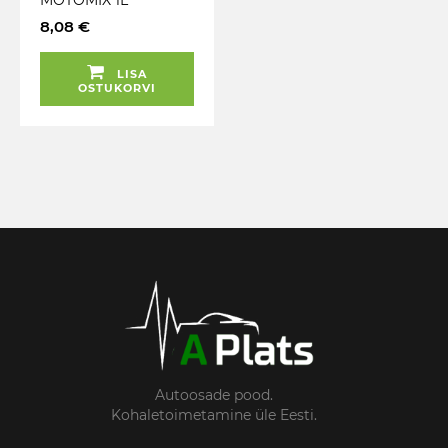
8,08 €
LISA
OSTUKORVI
Autoosade pood.
Kohaletoimetamine üle Eesti.