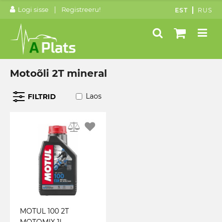
|
Logi sisse
Registreeru!
EST
RUS
Motoõli 2T mineral
Laos
FILTRID
MOTUL 100 2T
MOTOMIX 1L