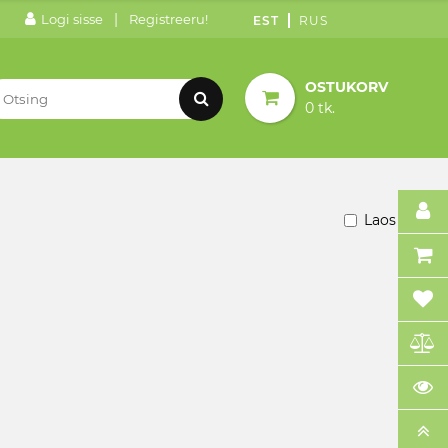
|
Logi sisse
Registreeru!
EST
RUS
OSTUKORV
0 tk.
Laos