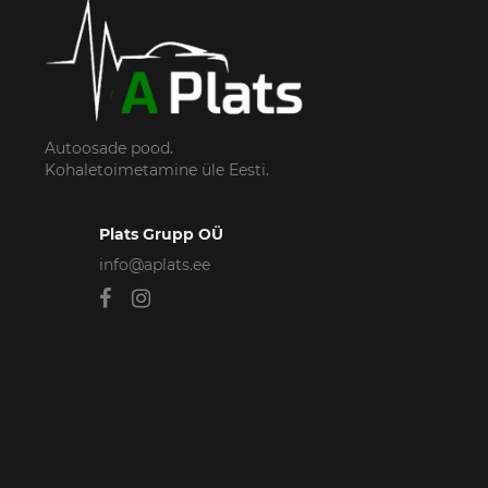
Autoosade pood.
Kohaletoimetamine üle Eesti.
Plats Grupp OÜ
info@aplats.ee