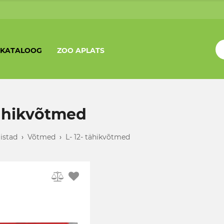
KATALOOG
ZOO APLATS
tähikvõtmed
iistad
›
Võtmed
›
L- 12- tähikvõtmed