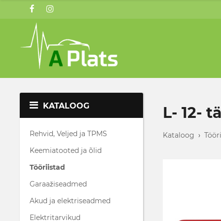
KATALOOG
L- 12- 
Rehvid, Veljed ja TPMS
Kataloog
›
Töör
Keemiatooted ja õlid
Tööriistad
Garaažiseadmed
Akud ja elektriseadmed
Elektritarvikud