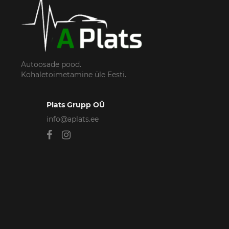
Autoosade pood.
Kohaletoimetamine üle Eesti.
Plats Grupp OÜ
info@aplats.ee