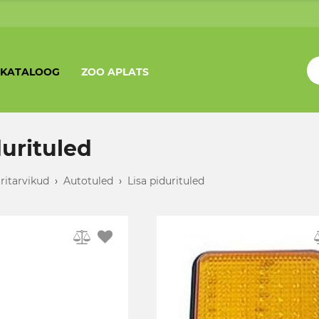
KATALOOG
ZOO APLATS
durituled
tritarvikud
›
Autotuled
›
Lisa pidurituled