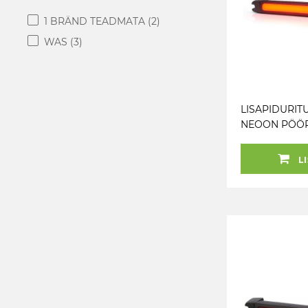
1 BRÄND TEADMATA
(2)
WAS
(3)
LISAPIDURITU
NEOON PÖÖ
330X30 LED 12
LI