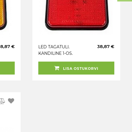
38,87 €
38,87 €
LED TAGATULI.
KANDILINE 1-OS.
PUNANE 100X100MM
LISA OSTUKORVI