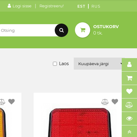
|
Logi sisse
Registreeru!
EST
RUS
OSTUKORV
0 tk.
Laos