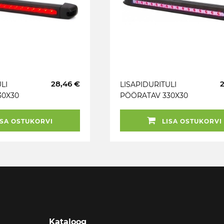
28,46 €
LI
LISAPIDURITULI
30X30
PÖÖRATAV 330X30
LED 24V
SA OSTUKORVI
LISA OSTUKORVI
Kataloog