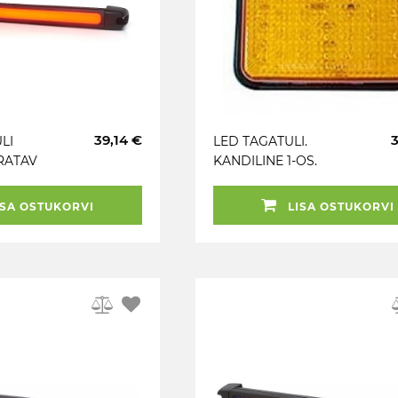
39,14 €
LI
LED TAGATULI.
RATAV
KANDILINE 1-OS.
 / 24V
KOLLANE 100X100MM
SA OSTUKORVI
LISA OSTUKORVI