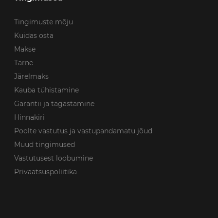
Tingimuste mõju
Kuidas osta
Makse
Tarne
Järelmaks
Kauba tühistamine
Garantii ja tagastamine
Hinnakiri
Poolte vastutus ja vastupandamatu jõud
Muud tingimused
Vastutusest loobumine
Privaatsuspoliitika