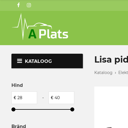
Lisa pi
KATALOOG
Kataloog
›
Elek
Hind
€
-
€
Bränd