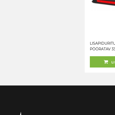
LISAPIDURITU
PÖÖRATAV 3
LED 12V
LI