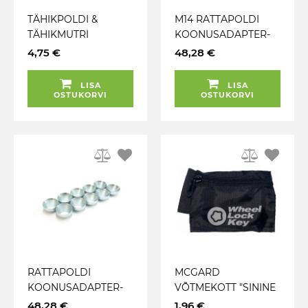
TÄHIKPOLDI &
M14 RATTAPOLDI
TÄHIKMUTRI
KOONUSADAPTER-
NUUTVÕTI (SW17 / 19)
ÜLEMINEK 60-
4,75 €
48,28 €
L=70MM
KRAADI ->R13. 10 TK
LISA
LISA
OSTUKORVI
OSTUKORVI
RATTAPOLDI
MCGARD
KOONUSADAPTER-
VÕTMEKOTT "SININE
ÜLEMINEK 60-
ESMASPÄEV"
48,28 €
1,96 €