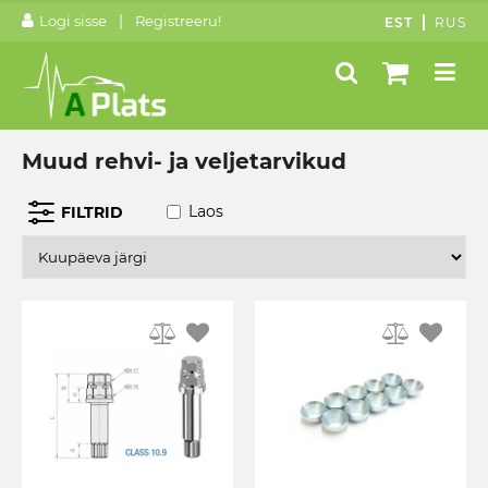
|
Logi sisse
Registreeru!
EST
RUS
Muud rehvi- ja veljetarvikud
Laos
FILTRID