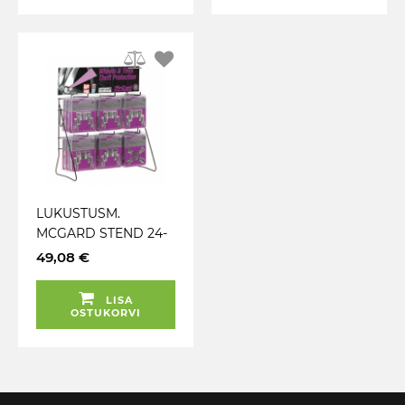
LUKUSTUSM.
MCGARD STEND 24-
KOMPL.
49,08 €
LISA
OSTUKORVI