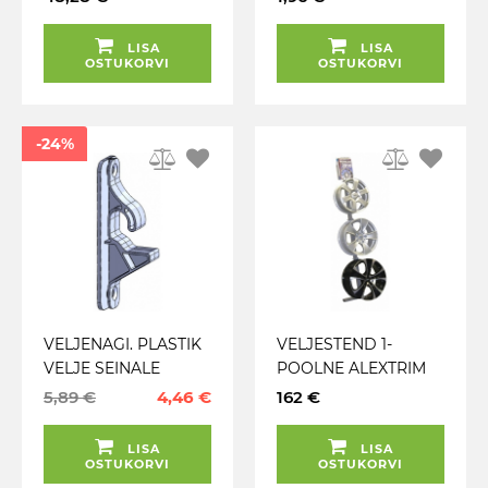
KRAADI ->R14. 10 TK
LISA
LISA
OSTUKORVI
OSTUKORVI
-24%
VELJENAGI. PLASTIK
VELJESTEND 1-
VELJE SEINALE
POOLNE ALEXTRIM
KINNITAMISEKS
(3TK ALUSEL)
5,89 €
4,46 €
162 €
LISA
LISA
OSTUKORVI
OSTUKORVI