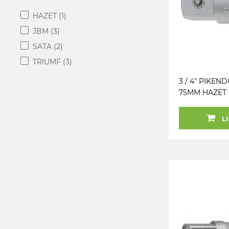
HAZET
(1)
JBM
(3)
SATA
(2)
TRIUMF
(3)
3 / 4" PIKEN
75MM HAZET
LI