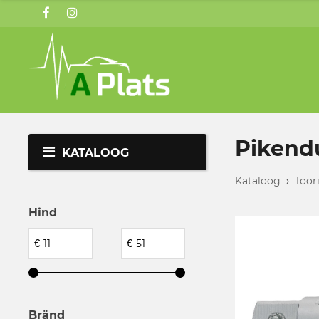
Pikend
KATALOOG
Kataloog
›
Töör
Hind
€
-
€
Bränd