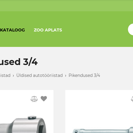
KATALOOG
ZOO APLATS
used 3/4
iistad
›
Üldised autotööriistad
›
Pikendused 3/4