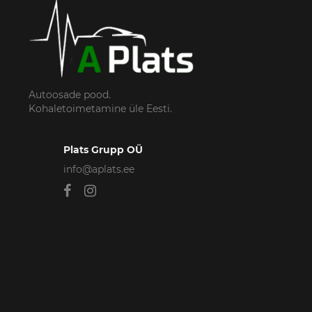
Autoosade pood.
Kohaletoimetamine üle Eesti.
Plats Grupp OÜ
info@aplats.ee