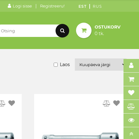
|
Logi sisse
Registreeru!
EST
RUS
OSTUKORV
0 tk.
Laos