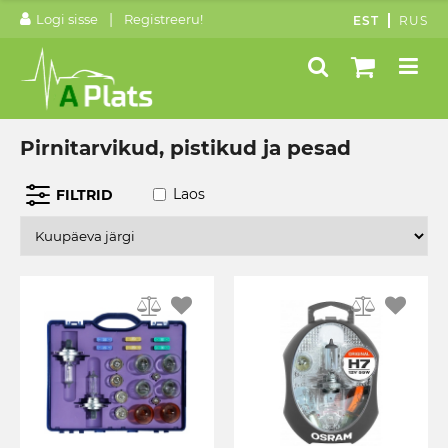
|
Logi sisse
Registreeru!
EST
RUS
Pirnitarvikud, pistikud ja pesad
Laos
FILTRID