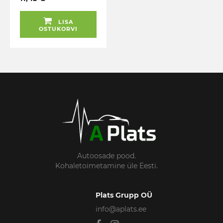
LISA
OSTUKORVI
Autoosade pood.
Kohaletoimetamine üle Eesti.
Plats Grupp OÜ
info@aplats.ee